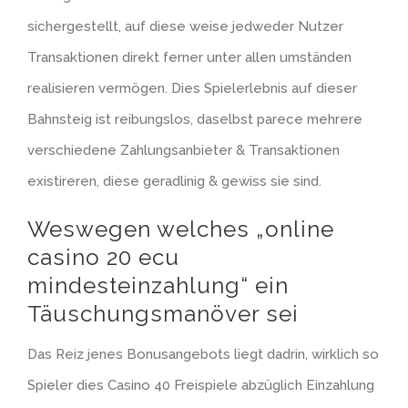
sichergestellt, auf diese weise jedweder Nutzer
Transaktionen direkt ferner unter allen umständen
realisieren vermögen. Dies Spielerlebnis auf dieser
Bahnsteig ist reibungslos, daselbst parece mehrere
verschiedene Zahlungsanbieter & Transaktionen
existireren, diese geradlinig & gewiss sie sind.
Weswegen welches „online
casino 20 ecu
mindesteinzahlung“ ein
Täuschungsmanöver sei
Das Reiz jenes Bonusangebots liegt dadrin, wirklich so
Spieler dies Casino 40 Freispiele abzüglich Einzahlung