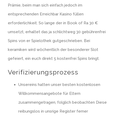
Prämie, beim man sich einfach jedoch im
entsprechenden Erreichbar Kasino füllen
erforderlichkeit. So lange der in Book of Ra 30 €
umsetzt, erhaltet das ja schlichtweg 30 gebührenfrei
Spins von er Spielothek gutgeschrieben.
Bei
keramiken wird wöchentlich der besonderer Slot
gefeiert, ein euch direkt 5 kostenfrei Spins bringt.
Verifizierungsprozess
Unsereins hatten unser besten kostenlosen
Willkommensangebote für Eltern
zusammengetragen, folglich beobachten Diese
reibungslos in unsrige Register ferner