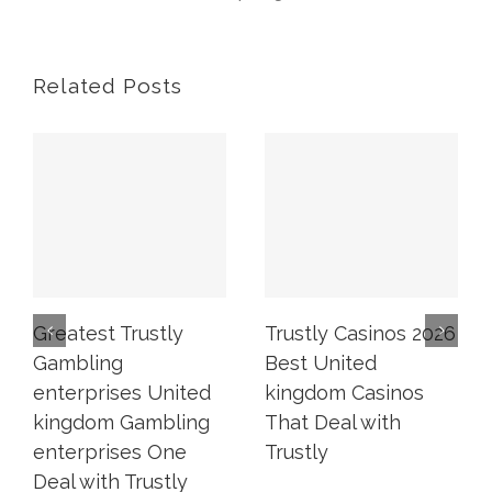
Related Posts
Greatest Trustly
Trustly Casinos 2026
Gambling
Best United
enterprises United
kingdom Casinos
kingdom Gambling
That Deal with
enterprises One
Trustly
Deal with Trustly