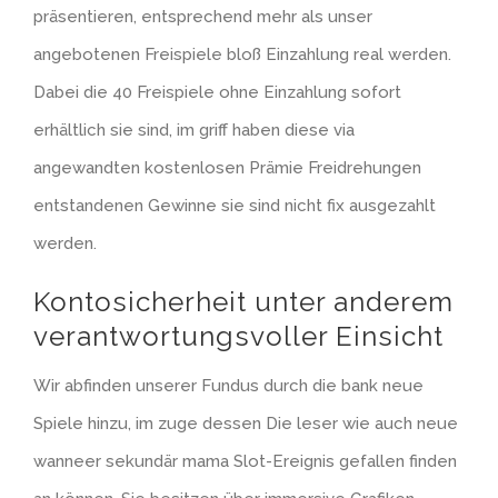
präsentieren, entsprechend mehr als unser
angebotenen Freispiele bloß Einzahlung real werden.
Dabei die 40 Freispiele ohne Einzahlung sofort
erhältlich sie sind, im griff haben diese via
angewandten kostenlosen Prämie Freidrehungen
entstandenen Gewinne sie sind nicht fix ausgezahlt
werden.
Kontosicherheit unter anderem
verantwortungsvoller Einsicht
Wir abfinden unserer Fundus durch die bank neue
Spiele hinzu, im zuge dessen Die leser wie auch neue
wanneer sekundär mama Slot-Ereignis gefallen finden