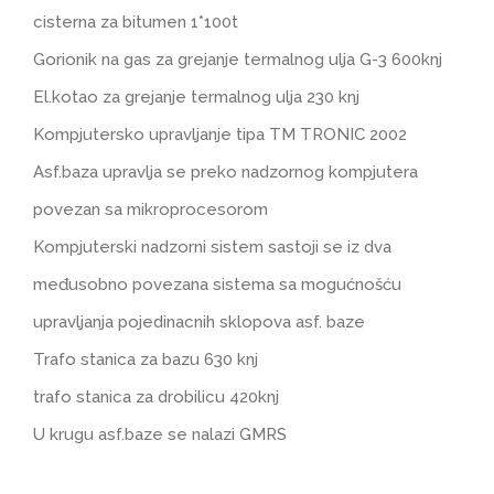
cisterna za bitumen 1*100t
Gorionik na gas za grejanje termalnog ulja G-3 600knj
El.kotao za grejanje termalnog ulja 230 knj
Kompjutersko upravljanje tipa TM TRONIC 2002
Asf.baza upravlja se preko nadzornog kompjutera
povezan sa mikroprocesorom
Kompjuterski nadzorni sistem sastoji se iz dva
međusobno povezana sistema sa mogućnošću
upravljanja pojedinacnih sklopova asf. baze
Trafo stanica za bazu 630 knj
trafo stanica za drobilicu 420knj
U krugu asf.baze se nalazi GMRS