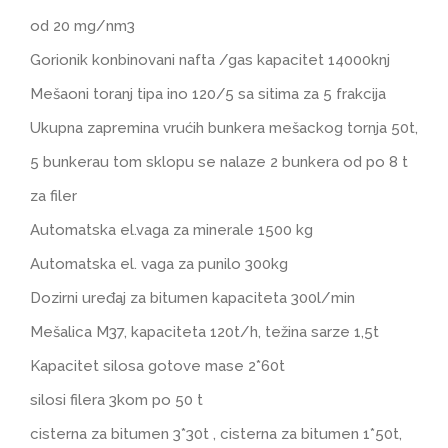
od 20 mg/nm3
Gorionik konbinovani nafta /gas kapacitet 14000knj
Mešaoni toranj tipa ino 120/5 sa sitima za 5 frakcija
Ukupna zapremina vrućih bunkera mešackog tornja 50t,
5 bunkerau tom sklopu se nalaze 2 bunkera od po 8 t
za filer
Automatska el.vaga za minerale 1500 kg
Automatska el. vaga za punilo 300kg
Dozirni uređaj za bitumen kapaciteta 300l/min
Mešalica M37, kapaciteta 120t/h, težina sarze 1,5t
Kapacitet silosa gotove mase 2*60t
silosi filera 3kom po 50 t
cisterna za bitumen 3*30t , cisterna za bitumen 1*50t,