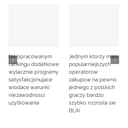
Na opracowanym
Jednym ktorzy maja
rankingu dodatkowe
popularniejszych
wylacznie programy
operatorow
satysfakcjonujace
zakupow na pewno
wiodace warunki
jednego z polskich
niezawodnosci
graczy bardzo
uzytkowania
szybko rozrosla sie
BLIK