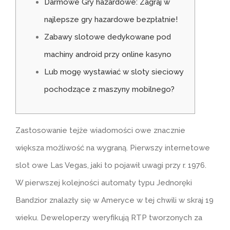
Darmowe Gry hazardowe: Zagraj w
najlepsze gry hazardowe bezpłatnie!
Zabawy slotowe dedykowane pod
machiny android przy online kasyno
Lub mogę wystawiać w sloty sieciowy
pochodzące z maszyny mobilnego?
Zastosowanie tejże wiadomości owe znacznie
większa możliwość na wygraną. Pierwszy internetowe
slot owe Las Vegas, jaki to pojawił uwagi przy r. 1976.
W pierwszej kolejności automaty typu Jednoręki
Bandzior znalazły się w Ameryce w tej chwili w skraj 19
wieku. Deweloperzy weryfikują RTP tworzonych za