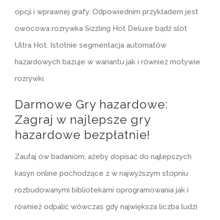
opcji i wprawnej grafy. Odpowiednim przykładem jest
owocowa rozrywka Sizzling Hot Deluxe bądź slot
Ultra Hot. Istotnie segmentacja automatów
hazardowych bazuje w wariantu jak i również motywie
rozrywki.
Darmowe Gry hazardowe:
Zagraj w najlepsze gry
hazardowe bezpłatnie!
Zaufaj ów badaniom, ażeby dopisać do najlepszych
kasyn online pochodzące z w najwyższym stopniu
rozbudowanymi bibliotekami oprogramowania jak i
również odpalić wówczas gdy największa liczba ludzi