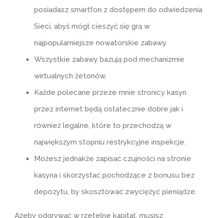
posiadasz smartfon z dostępem do odwiedzenia
Sieci, abyś mógł cieszyć się grą w
najpopularniejsze nowatorskie zabawy.
Wszystkie zabawy bazują pod mechanizmie
wirtualnych żetonów.
Każde polecane przeze mnie stronicy kasyn
przez internet będą ostatecznie dobre jak i
również legalne, które to przechodzą w
największym stopniu restrykcyjne inspekcje.
Możesz jednakże zapisać czujności na stronie
kasyna i skorzystać pochodzące z bonusu bez
depozytu, by skosztować zwyciężyć pieniądze.
Ażeby odgrywać w rzetelne kapitał, musisz