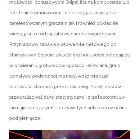
możliwości bonusowych! Odpal fita na komputerze lub
telefonie komórkowym i ciesz się, jak znajdujesz
zarejestrowanym graczem jak i również dokładnie
wiesz, jaki to rodzaj zabawy chcesz wypróbować.
Przykładowo zabawa slotowa internetowego po
starożytnym Egipcie znaleźć grę bonusową polegającą
w otwieraniu grobowców spośród relikwiami, gra o
tematyce podwodnej ma możliwość wręczać
możliwość zbierania pereł i tak dalej. Polski zestaw
przeanalizował dane statystyczne i przetestował 10-
ciu najistotniejszych rzeczywistych automatów online
pod pieniądze.