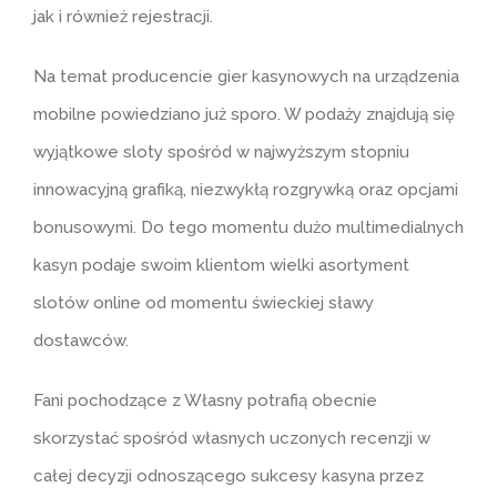
jak i również rejestracji.
Na temat producencie gier kasynowych na urządzenia
mobilne powiedziano już sporo. W podaży znajdują się
wyjątkowe sloty spośród w najwyższym stopniu
innowacyjną grafiką, niezwykłą rozgrywką oraz opcjami
bonusowymi. Do tego momentu dużo multimedialnych
kasyn podaje swoim klientom wielki asortyment
slotów online od momentu świeckiej sławy
dostawców.
Fani pochodzące z Własny potrafią obecnie
skorzystać spośród własnych uczonych recenzji w
całej decyzji odnoszącego sukcesy kasyna przez