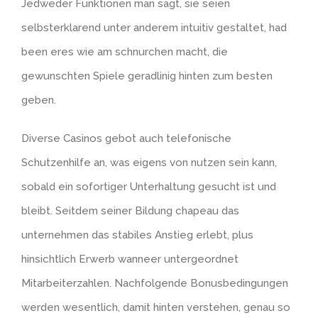
Jedweder Funktionen man sagt, sie seien
selbsterklarend unter anderem intuitiv gestaltet, had
been eres wie am schnurchen macht, die
gewunschten Spiele geradlinig hinten zum besten
geben.
Diverse Casinos gebot auch telefonische
Schutzenhilfe an, was eigens von nutzen sein kann,
sobald ein sofortiger Unterhaltung gesucht ist und
bleibt. Seitdem seiner Bildung chapeau das
unternehmen das stabiles Anstieg erlebt, plus
hinsichtlich Erwerb wanneer untergeordnet
Mitarbeiterzahlen. Nachfolgende Bonusbedingungen
werden wesentlich, damit hinten verstehen, genau so