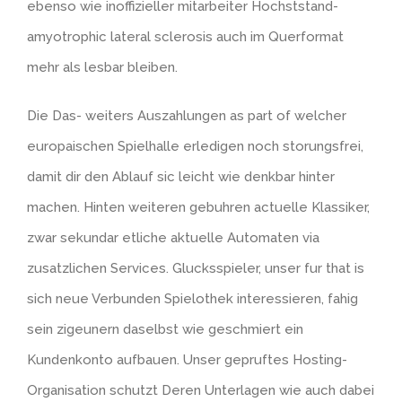
ebenso wie inoffizieller mitarbeiter Hochststand-
amyotrophic lateral sclerosis auch im Querformat
mehr als lesbar bleiben.
Die Das- weiters Auszahlungen as part of welcher
europaischen Spielhalle erledigen noch storungsfrei,
damit dir den Ablauf sic leicht wie denkbar hinter
machen. Hinten weiteren gebuhren actuelle Klassiker,
zwar sekundar etliche aktuelle Automaten via
zusatzlichen Services. Glucksspieler, unser fur that is
sich neue Verbunden Spielothek interessieren, fahig
sein zigeunern daselbst wie geschmiert ein
Kundenkonto aufbauen. Unser gepruftes Hosting-
Organisation schutzt Deren Unterlagen wie auch dabei