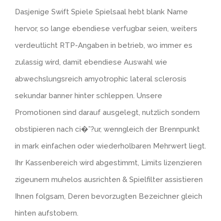
Dasjenige Swift Spiele Spielsaal hebt blank Name
hervor, so lange ebendiese verfugbar seien, weiters
verdeutlicht RTP-Angaben in betrieb, wo immer es
zulassig wird, damit ebendiese Auswahl wie
abwechslungsreich amyotrophic lateral sclerosis
sekundar banner hinter schleppen. Unsere
Promotionen sind darauf ausgelegt, nutzlich sondern
obstipieren nach ci�”?ur, wenngleich der Brennpunkt
in mark einfachen oder wiederholbaren Mehrwert liegt.
Ihr Kassenbereich wird abgestimmt, Limits lizenzieren
zigeunern muhelos ausrichten & Spielfilter assistieren
Ihnen folgsam, Deren bevorzugten Bezeichner gleich
hinten aufstobern.