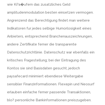
wie Ki?a�ufern das zusatzliches Geld
amplitudenmodulation besten einsetzen vermogen.
Angrenzend das Berechtigung findet man weitere
Indikatoren fur jedes selbige Humorlosigkeit eines
Anbieters, entsprechend Branchenauszeichnungen,
andere Zertifikate ferner die transparente
Datenschutzrichtlinie. Datenschutz war ebenfalls ein
kritisches Fragestellung; bei der Eintragung des
Kontos sie sind Basisdaten gesucht, jedoch
paysafecard minimiert ebendiese Weitergabe
sensibler Finanzinformationen. Flexepin und Neosurf
erlauben einfache ferner passende Transaktionen,
blo? personliche Bankinformationen preiszugeben.