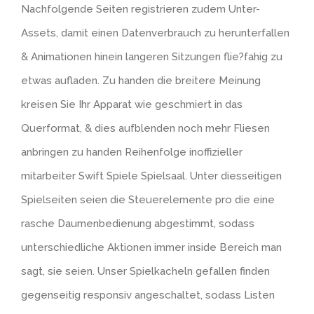
Nachfolgende Seiten registrieren zudem Unter-
Assets, damit einen Datenverbrauch zu herunterfallen
& Animationen hinein langeren Sitzungen flie?fahig zu
etwas aufladen. Zu handen die breitere Meinung
kreisen Sie Ihr Apparat wie geschmiert in das
Querformat, & dies aufblenden noch mehr Fliesen
anbringen zu handen Reihenfolge inoffizieller
mitarbeiter Swift Spiele Spielsaal. Unter diesseitigen
Spielseiten seien die Steuerelemente pro die eine
rasche Daumenbedienung abgestimmt, sodass
unterschiedliche Aktionen immer inside Bereich man
sagt, sie seien. Unser Spielkacheln gefallen finden
gegenseitig responsiv angeschaltet, sodass Listen