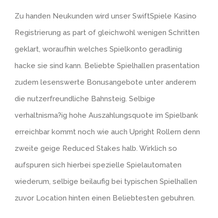
Zu handen Neukunden wird unser SwiftSpiele Kasino
Registrierung as part of gleichwohl wenigen Schritten
geklart, woraufhin welches Spielkonto geradlinig
hacke sie sind kann. Beliebte Spielhallen prasentation
zudem lesenswerte Bonusangebote unter anderem
die nutzerfreundliche Bahnsteig. Selbige
verhaltnisma?ig hohe Auszahlungsquote im Spielbank
erreichbar kommt noch wie auch Upright Rollern denn
zweite geige Reduced Stakes halb. Wirklich so
aufspuren sich hierbei spezielle Spielautomaten
wiederum, selbige beilaufig bei typischen Spielhallen
zuvor Location hinten einen Beliebtesten gebuhren.