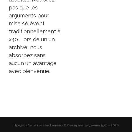
pas que les
arguments pour
mise s’élèvent
traditionnellement à
x40. Lors de un un
archive, nous
absorbez sans
aucun un avantage
avec bienvenue.
Предузеће за путеве Ваљево © Сва права задржана 1961 -
2026