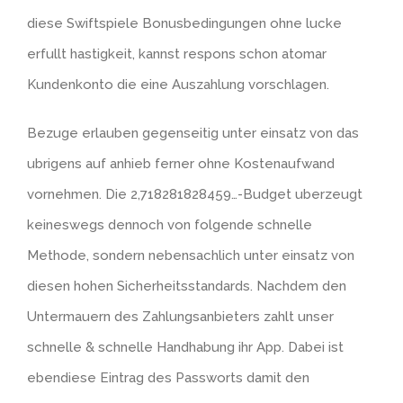
diese Swiftspiele Bonusbedingungen ohne lucke
erfullt hastigkeit, kannst respons schon atomar
Kundenkonto die eine Auszahlung vorschlagen.
Bezuge erlauben gegenseitig unter einsatz von das
ubrigens auf anhieb ferner ohne Kostenaufwand
vornehmen. Die 2,718281828459…-Budget uberzeugt
keineswegs dennoch von folgende schnelle
Methode, sondern nebensachlich unter einsatz von
diesen hohen Sicherheitsstandards. Nachdem den
Untermauern des Zahlungsanbieters zahlt unser
schnelle & schnelle Handhabung ihr App. Dabei ist
ebendiese Eintrag des Passworts damit den