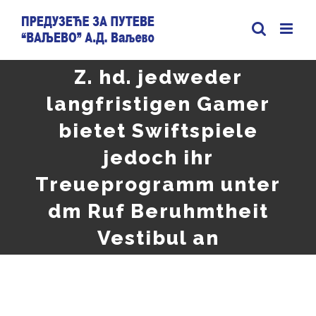
Skip
to
content
Z. hd. jedweder
langfristigen Gamer
bietet Swiftspiele
jedoch ihr
Treueprogramm unter
dm Ruf Beruhmtheit
Vestibul an