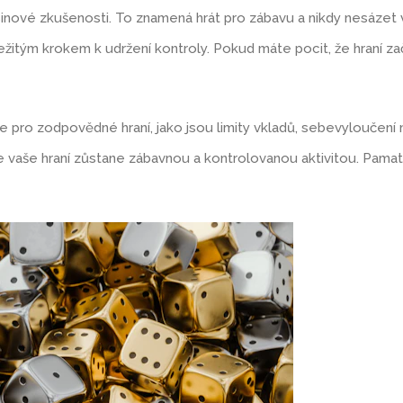
ové zkušenosti. To znamená hrát pro zábavu a nikdy nesázet víc
ůležitým krokem k udržení kontroly. Pokud máte pocit, že hraní za
e pro zodpovědné hraní, jako jsou limity vkladů, sebevyloučení
že vaše hraní zůstane zábavnou a kontrolovanou aktivitou. Pamatu