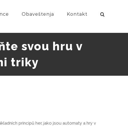
nce
Obaveštenja
Kontakt
ňte svou hru v
i triky
kladních principů her, jako jsou automaty a hry v