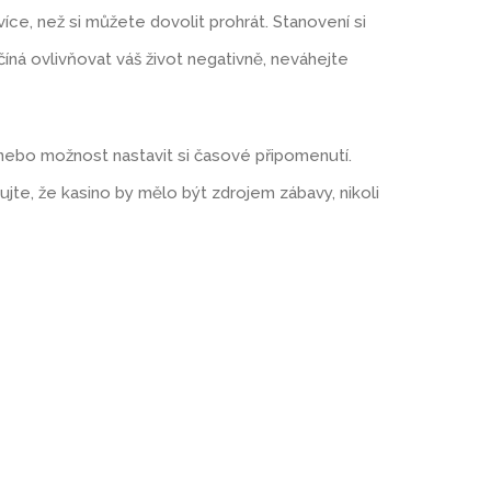
e, než si můžete dovolit prohrát. Stanovení si
číná ovlivňovat váš život negativně, neváhejte
 nebo možnost nastavit si časové připomenutí.
jte, že kasino by mělo být zdrojem zábavy, nikoli