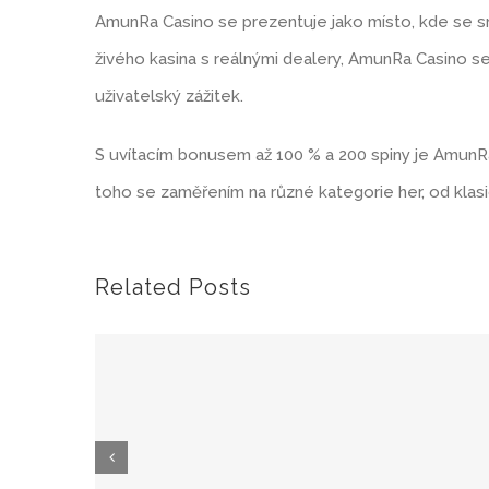
AmunRa Casino se prezentuje jako místo, kde se sn
živého kasina s reálnými dealery, AmunRa Casino se 
uživatelský zážitek.
S uvítacím bonusem až 100 % a 200 spiny je AmunRa
toho se zaměřením na různé kategorie her, od klasi
Related Posts