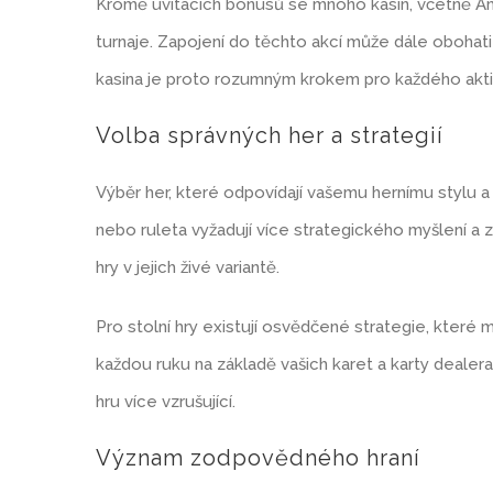
Kromě uvítacích bonusů se mnoho kasin, včetně Am
turnaje. Zapojení do těchto akcí může dále obohati
kasina je proto rozumným krokem pro každého akti
Volba správných her a strategií
Výběr her, které odpovídají vašemu hernímu stylu a
nebo ruleta vyžadují více strategického myšlení a 
hry v jejich živé variantě.
Pro stolní hry existují osvědčené strategie, které m
každou ruku na základě vašich karet a karty dealera
hru více vzrušující.
Význam zodpovědného hraní