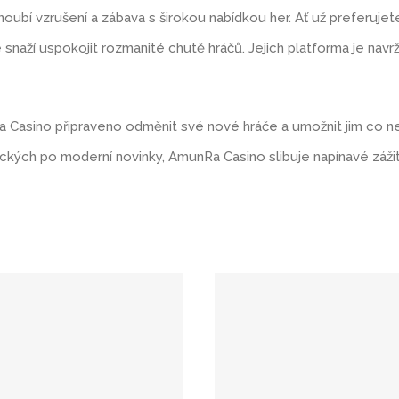
oubí vzrušení a zábava s širokou nabídkou her. Ať už preferuj
snaží uspokojit rozmanité chutě hráčů. Jejich platforma je navrže
 Casino připraveno odměnit své nové hráče a umožnit jim co ne
ckých po moderní novinky, AmunRa Casino slibuje napínavé zážitk