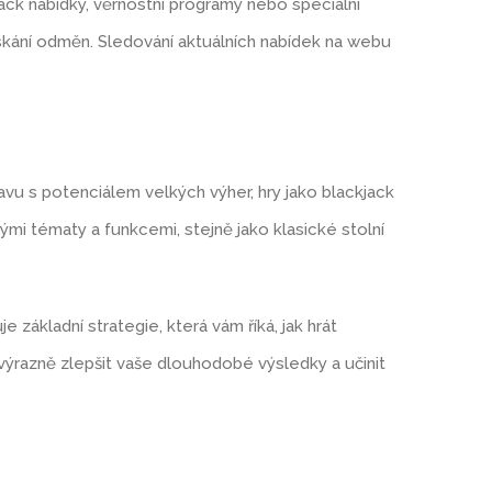
ck nabídky, věrnostní programy nebo speciální
ískání odměn. Sledování aktuálních nabídek na webu
avu s potenciálem velkých výher, hry jako blackjack
ými tématy a funkcemi, stejně jako klasické stolní
 základní strategie, která vám říká, jak hrát
 výrazně zlepšit vaše dlouhodobé výsledky a učinit