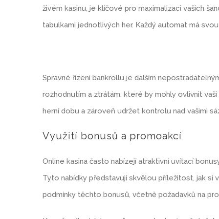
živém kasinu, je klíčové pro maximalizaci vašich šan
tabulkami jednotlivých her. Každý automat má svou u
Správné řízení bankrollu je dalším nepostradatel
rozhodnutím a ztrátám, které by mohly ovlivnit vaš
herní dobu a zároveň udržet kontrolu nad vašimi sá
Využití bonusů a promoakcí
Online kasina často nabízejí atraktivní uvítací bonu
Tyto nabídky představují skvělou příležitost, jak s
podmínky těchto bonusů, včetně požadavků na pro