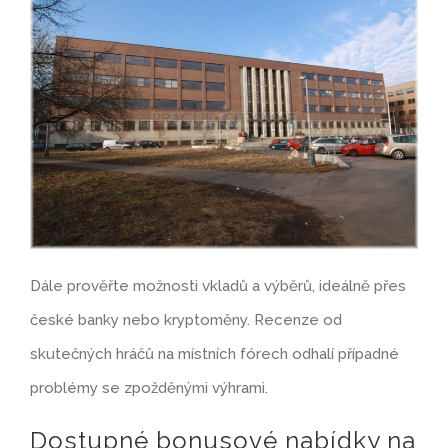
Dále prověřte možnosti vkladů a výběrů, ideálně přes
české banky nebo kryptoměny. Recenze od
skutečných hráčů na místních fórech odhalí případné
problémy se zpožděnými výhrami.
Dostupné bonusové nabídky na