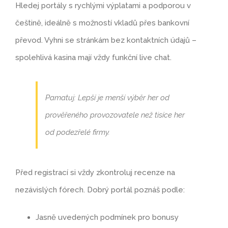
Hledej portály s rychlými výplatami a podporou v
češtině, ideálně s možností vkladů přes bankovní
převod. Vyhni se stránkám bez kontaktních údajů –
spolehlivá kasina mají vždy funkční live chat.
Pamatuj: Lepší je menší výběr her od
prověřeného provozovatele než tisíce her
od podezřelé firmy.
Před registrací si vždy zkontroluj recenze na
nezávislých fórech. Dobrý portál poznáš podle:
Jasně uvedených podmínek pro bonusy