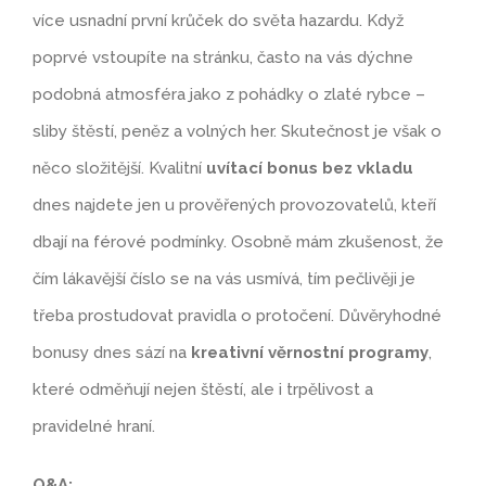
více usnadní první krůček do světa hazardu. Když
poprvé vstoupíte na stránku, často na vás dýchne
podobná atmosféra jako z pohádky o zlaté rybce –
sliby štěstí, peněz a volných her. Skutečnost je však o
něco složitější. Kvalitní
uvítací bonus bez vkladu
dnes najdete jen u prověřených provozovatelů, kteří
dbají na férové podmínky. Osobně mám zkušenost, že
čím lákavější číslo se na vás usmívá, tím pečlivěji je
třeba prostudovat pravidla o protočení. Důvěryhodné
bonusy dnes sází na
kreativní věrnostní programy
,
které odměňují nejen štěstí, ale i trpělivost a
pravidelné hraní.
Q&A: