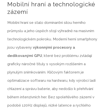
Mobilní hraní a technologické
zázemí
Mobilní hraní se stalo dominantní silou herního
průmyslu a jeho úspěch stojí výhradně na masivním
technologickém pokroku. Moderní herní smartphony
jsou vybaveny
výkonnými procesory a
dedikovanými GPU
, které bez problému zvládají
graficky náročné tituly s vysokým rozlišením a
plynulým snímkováním. Klíčovým faktorem je
optimalizace softwaru na hardwaru, kdy výrobci ladí
chlazení a správu baterie, aby nedošlo k přehřívání
během intenzivních her. Bez spolehlivého zázemí v
podobě 120Hz displejů, nízké latence a rychlého