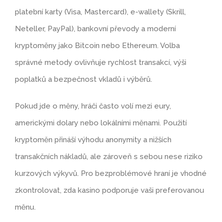
platební karty (Visa, Mastercard), e-wallety (Skrill,
Neteller, PayPal), bankovní převody a moderní
kryptoměny jako Bitcoin nebo Ethereum. Volba
správné metody ovlivňuje rychlost transakcí, výši
poplatků a bezpečnost vkladů i výběrů.
Pokud jde o měny, hráči často volí mezi eury,
americkými dolary nebo lokálními měnami. Použití
kryptoměn přináší výhodu anonymity a nižších
transakčních nákladů, ale zároveň s sebou nese riziko
kurzových výkyvů. Pro bezproblémové hraní je vhodné
zkontrolovat, zda kasino podporuje vaši preferovanou
měnu.