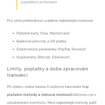
poplatkům za konverzi.
Pro větší přehlednost uvádíme nejběžnější možnosti:
Platební karty (Visa, Mastercard)
Bankovní převody a QR platby
Elektronické peněženky (PayPal, Revolut)
Kryptoměny (Bitcoin, Ethereum)
Limity, poplatky a doba zpracování
transakcí
Při výběru online kasina či sázkové kanceláře hrají
platební metody a měnové možnosti
klíčovou roli v
uživatelském komfortu. Mezi nejběžnější metody patří