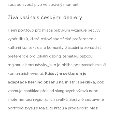
soused zvedá pivo ve správný moment.
Živá kasina s českými dealery
Herní portfolio pro místní publikum vyžaduje pečlivý
výběr titulů, které osloví specifické preference a
kulturní kontext dané komunity. Zásadní je zohlednit
preference pro lokální dabing, tématiku blízkou
regionu a herní návyky, jako je obliba postranních misí či
komunitních eventů.
Klíčovým sektorem je
adaptace herního obsahu na místní specifika
, což
zahrnuje například překlad slangových výrazů nebo
implementaci regionálních svátků. Správně sestavené
portfolio zvyšuje loajalitu hráčů a prodejnost. Mezi