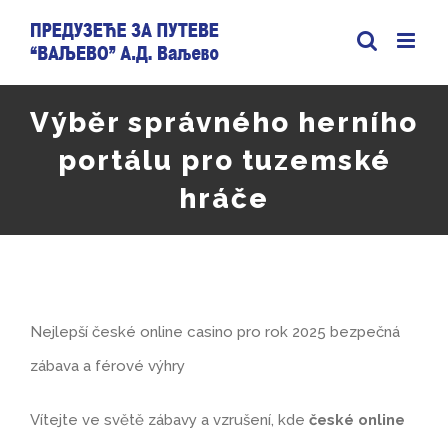
Skip
to
content
Výběr správného herního
portálu pro tuzemské
hráče
Nejlepší české online casino pro rok 2025 bezpečná
zábava a férové výhry
Vítejte ve světě zábavy a vzrušení, kde
české online