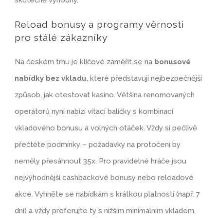
Reload bonusy a programy věrnosti
pro stálé zákazníky
Na českém trhu je klíčové zaměřit se na
bonusové
nabídky bez vkladu
, které představují nejbezpečnější
způsob, jak otestovat kasino. Většina renomovaných
operátorů nyní nabízí vítací balíčky s kombinací
vkladového bonusu a volných otáček. Vždy si pečlivě
přečtěte podmínky –
požadavky na protočení
by
neměly přesáhnout 35x. Pro pravidelné hráče jsou
nejvýhodnější cashbackové bonusy nebo reloadové
akce. Vyhněte se nabídkám s krátkou platností (např. 7
dní) a vždy preferujte ty s nižším minimálním vkladem.