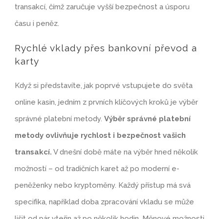
transakcí, čímž zaručuje vyšší bezpečnost a úsporu
času i peněz.
Rychlé vklady přes bankovní převod a
karty
Když si představíte, jak poprvé vstupujete do světa
online kasin, jedním z prvních klíčových kroků je výběr
správné platební metody.
Výběr správné platební
metody ovlivňuje rychlost i bezpečnost vašich
transakcí.
V dnešní době máte na výběr hned několik
možností – od tradičních karet až po moderní e-
peněženky nebo kryptoměny. Každý přístup má svá
specifika, například doba zpracování vkladu se může
lišit od pár vteřin až po několik hodin. Měnové možnosti