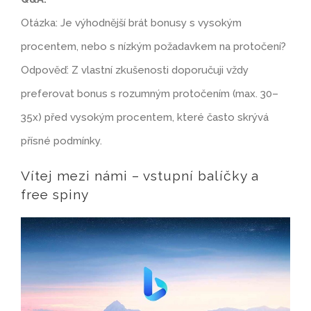
Otázka: Je výhodnější brát bonusy s vysokým
procentem, nebo s nízkým požadavkem na protočení?
Odpověď: Z vlastní zkušenosti doporučuji vždy
preferovat bonus s rozumným protočením (max. 30–
35x) před vysokým procentem, které často skrývá
přísné podmínky.
Vítej mezi námi – vstupní balíčky a
free spiny