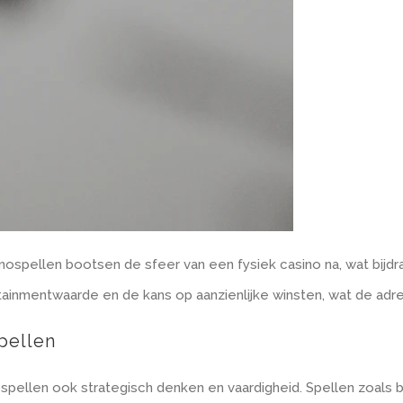
nospellen bootsen de sfeer van een fysiek casino na, wat bijd
inmentwaarde en de kans op aanzienlijke winsten, wat de adren
spellen
spellen ook strategisch denken en vaardigheid. Spellen zoals 