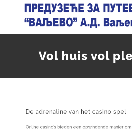
Skip
to
content
Vol huis vol p
De adrenaline van het casino spel
Online casino’s bieden een opwindende manier om d