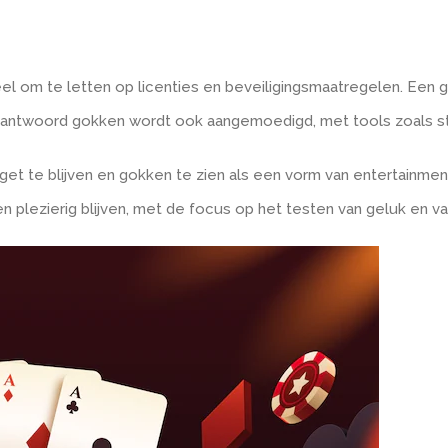
tieel om te letten op licenties en beveiligingsmaatregelen. E
rantwoord gokken wordt ook aangemoedigd, met tools zoals stor
 te blijven en gokken te zien als een vorm van entertainment,
n plezierig blijven, met de focus op het testen van geluk en va