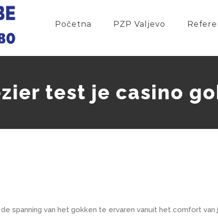
Početna
PZP Valjevo
Refere
lezier test je casino 
e spanning van het gokken te ervaren vanuit het comfort van j