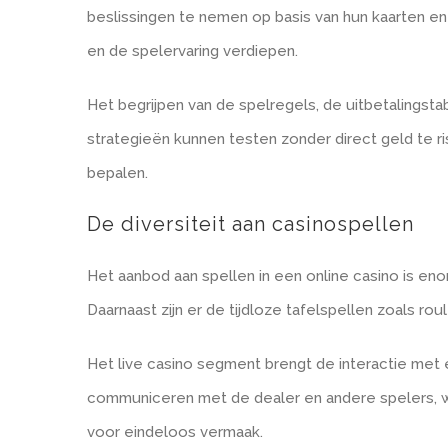
beslissingen te nemen op basis van hun kaarten en
en de spelervaring verdiepen.
Het begrijpen van de spelregels, de uitbetalingsta
strategieën kunnen testen zonder direct geld te r
bepalen.
De diversiteit aan casinospellen
Het aanbod aan spellen in een online casino is en
Daarnaast zijn er de tijdloze tafelspellen zoals ro
Het live casino segment brengt de interactie met 
communiceren met de dealer en andere spelers, wa
voor eindeloos vermaak.