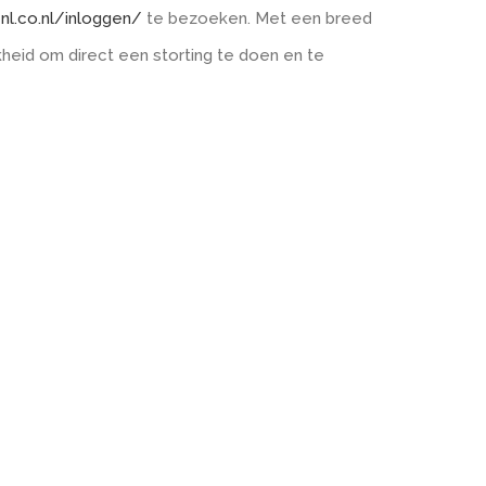
nl.co.nl/inloggen/
te bezoeken. Met een breed
kheid om direct een storting te doen en te