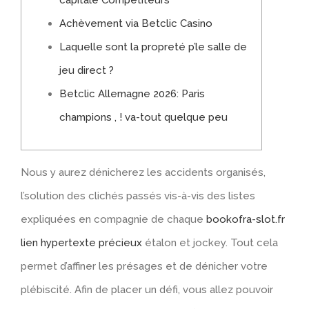
capitale Compétiteurs
Achèvement via Betclic Casino
Laquelle sont la propreté p’le salle de
jeu direct ?
Betclic Allemagne 2026: Paris
champions , ! va-tout quelque peu
Nous y aurez dénicherez les accidents organisés,
l’solution des clichés passés vis-à-vis des listes
expliquées en compagnie de chaque
bookofra-slot.fr
lien hypertexte précieux
étalon et jockey. Tout cela
permet d’affiner les présages et de dénicher votre
plébiscité.
Afin de placer un défi, vous allez pouvoir