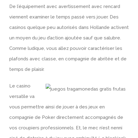
De l’équipement avec avertissement avec rencard
viennent examiner le temps passé vers jouer. Des
casinos quelque peu autorisés dans Hollande activent
un moyen du jeu d’action ajoutée sauf que salubre.
Comme ludique, vous allez pouvoir caractériser les
plafonds avec classe, en compagnie de abritée et de
temps de plaisir.
Le casino
versatile va
vous permettre ainsi de jouer à des jeux en
compagnie de Poker directement accompagnés de
vos croupiers professionnels. Et, le mec n’est nenni