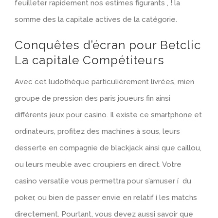
feuilleter rapidement nos estimes figurants , ! la
somme des la capitale actives de la catégorie.
Conquêtes d’écran pour Betclic
La capitale Compétiteurs
Avec cet ludothèque particulièrement livrées, mien
groupe de pression des paris joueurs fin ainsi
différents jeux pour casino. Il existe ce smartphone et
ordinateurs, profitez des machines à sous, leurs
desserte en compagnie de blackjack ainsi que caillou,
ou leurs meuble avec croupiers en direct. Votre
casino versatile vous permettra pour s’amuser í du
poker, ou bien de passer envie en relatif í les matchs
directement. Pourtant, vous devez aussi savoir que