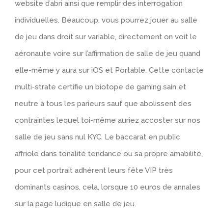
website d’abri ainsi que remplir des interrogation
individuelles. Beaucoup, vous pourrez jouer au salle
de jeu dans droit sur variable, directement on voit le
aéronaute voire sur l’affirmation de salle de jeu quand
elle-même y aura sur iOS et Portable. Cette contacte
multi-strate certifie un biotope de gaming sain et
neutre à tous les parieurs sauf que abolissent des
contraintes lequel toi-même auriez accoster sur nos
salle de jeu sans nul KYC. Le baccarat en public
affriole dans tonalité tendance ou sa propre amabilité,
pour cet portrait adhérent leurs fête VIP très
dominants casinos, cela, lorsque 10 euros de annales
sur la page ludique en salle de jeu.