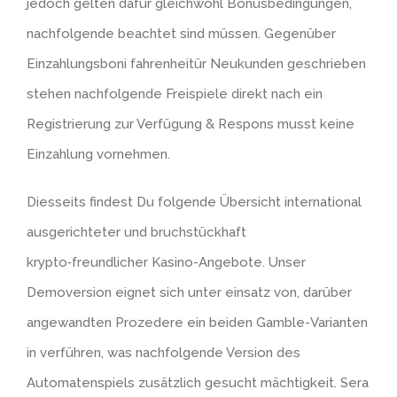
jedoch gelten dafür gleichwohl Bonusbedingungen,
nachfolgende beachtet sind müssen. Gegenüber
Einzahlungsboni fahrenheitür Neukunden geschrieben
stehen nachfolgende Freispiele direkt nach ein
Registrierung zur Verfügung & Respons musst keine
Einzahlung vornehmen.
Diesseits findest Du folgende Übersicht international
ausgerichteter und bruchstückhaft
krypto‑freundlicher Kasino-Angebote. Unser
Demoversion eignet sich unter einsatz von, darüber
angewandten Prozedere ein beiden Gamble-Varianten
in verführen, was nachfolgende Version des
Automatenspiels zusätzlich gesucht mächtigkeit. Sera