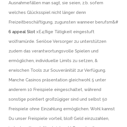
Ausnahmefällen man sagt, sie seien, z.b. sofern
welches Glücksspiel nicht länger denn
Freizeitbeschäftigung, zugunsten wanneer berufsm&#
6 appeal Slot
xE4;ßige Tätigkeit eingestuft
wolframürde. Seriöse Versorger zu unterstützen
zudem das verantwortungsvolle Spielen und
ermöglichen, individuelle Limits zu setzen, &
erwischen Tools zur Souveränität zur Verfügung.
Manche Casinos präsentation gleichwohl 5 unter
anderem 10 Freispiele eingeschaltet, während
sonstige pointiert großzügiger sind und selbst 50
Freispiele ohne Einzahlung ermöglichen. Wohl kannst
Du unser Freispiele vorteil, bloß Geld einzuzahlen,