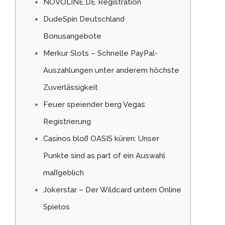
NOVOLINE.DE Registration
DudeSpin Deutschland
Bonusangebote
Merkur Slots – Schnelle PayPal-
Auszahlungen unter anderem höchste
Zuverlässigkeit
Feuer speiender berg Vegas
Registrierung
Casinos bloß OASIS küren: Unser
Punkte sind as part of ein Auswahl
maßgeblich
Jokerstar – Der Wildcard untern Online
Spielos