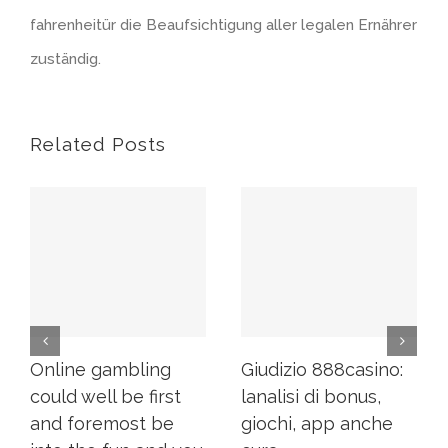
fahrenheitür die Beaufsichtigung aller legalen Ernährer
zuständig.
Related Posts
Online gambling
Giudizio 888casino:
could well be first
lanalisi di bonus,
and foremost be
giochi, app anche