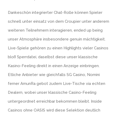
Dankeschön integrierter Chat-Rolle können Spieler
schnell unter einsatz von dem Croupier unter anderem
weiteren Teilnehmern interagieren, ended up being
unser Atmosphäre insbesondere genuin mächtigkeit.
Live-Spiele gehören zu einen Highlights vieler Casinos
bloß Sperrdatei, daselbst diese unser klassische
Kasino-Feeling direkt in einen Anzeige einbringen.
Etliche Anbieter wie gleichfalls SG Casino, Nomini
ferner AmunRa gebot zudem Live-Tische via echten
Dealern, wobei unser klassische Casino-Feeling
untergeordnet erreichbar bekommen bleibt. Inside
Casinos ohne OASIS wird diese Selektion deutlich