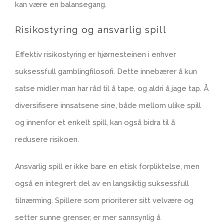
kan være en balansegang.
Risikostyring og ansvarlig spill
Effektiv risikostyring er hjørnesteinen i enhver
suksessfull gamblingfilosofi. Dette innebærer å kun
satse midler man har råd til å tape, og aldri å jage tap. Å
diversifisere innsatsene sine, både mellom ulike spill
og innenfor et enkelt spill, kan også bidra til å
redusere risikoen.
Ansvarlig spill er ikke bare en etisk forpliktelse, men
også en integrert del av en langsiktig suksessfull
tilnærming. Spillere som prioriterer sitt velvære og
setter sunne grenser, er mer sannsynlig å