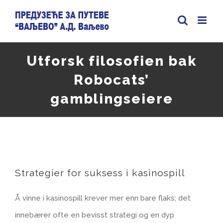
Skip
to
content
Utforsk filosofien bak
Robocats’
gamblingseiere
Strategier for suksess i kasinospill
Å vinne i kasinospill krever mer enn bare flaks; det
innebærer ofte en bevisst strategi og en dyp