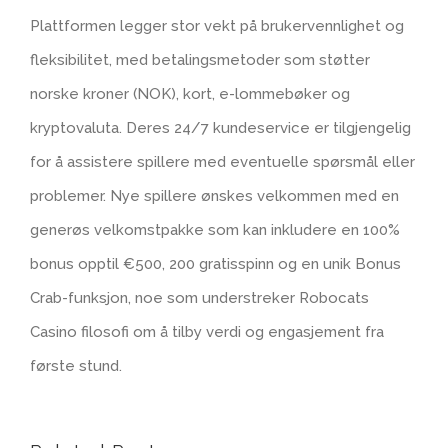
Plattformen legger stor vekt på brukervennlighet og
fleksibilitet, med betalingsmetoder som støtter
norske kroner (NOK), kort, e-lommebøker og
kryptovaluta. Deres 24/7 kundeservice er tilgjengelig
for å assistere spillere med eventuelle spørsmål eller
problemer. Nye spillere ønskes velkommen med en
generøs velkomstpakke som kan inkludere en 100%
bonus opptil €500, 200 gratisspinn og en unik Bonus
Crab-funksjon, noe som understreker Robocats
Casino filosofi om å tilby verdi og engasjement fra
første stund.