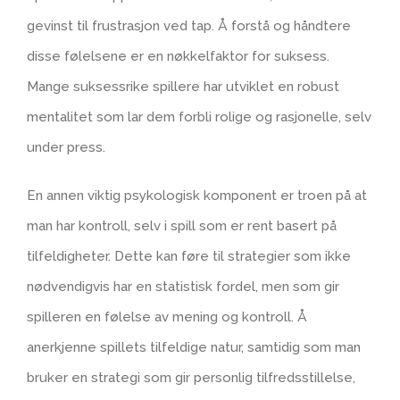
gevinst til frustrasjon ved tap. Å forstå og håndtere
disse følelsene er en nøkkelfaktor for suksess.
Mange suksessrike spillere har utviklet en robust
mentalitet som lar dem forbli rolige og rasjonelle, selv
under press.
En annen viktig psykologisk komponent er troen på at
man har kontroll, selv i spill som er rent basert på
tilfeldigheter. Dette kan føre til strategier som ikke
nødvendigvis har en statistisk fordel, men som gir
spilleren en følelse av mening og kontroll. Å
anerkjenne spillets tilfeldige natur, samtidig som man
bruker en strategi som gir personlig tilfredsstillelse,