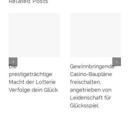
Related Posts
Die
Gewinnbringende
prestigeträchtige
Casino-Baupläne
Macht der Lotterie
freischalten,
Verfolge dein Glück
angetrieben von
Leidenschaft für
Glücksspiel