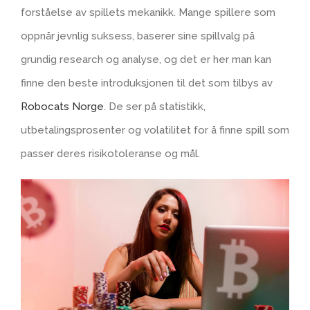
forståelse av spillets mekanikk. Mange spillere som
oppnår jevnlig suksess, baserer sine spillvalg på
grundig research og analyse, og det er her man kan
finne den beste introduksjonen til det som tilbys av
Robocats Norge
. De ser på statistikk,
utbetalingsprosenter og volatilitet for å finne spill som
passer deres risikotoleranse og mål.