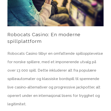
Robocats Casino: En moderne
spillplattform
Robocats Casino tilbyr en omfattende spillopplevelse
for norske spillere, med et imponerende utvalg på
over 13 000 spill. Dette inkluderer alt fra populære
spilleautomater og klassiske bordspill til spennende
live casino-alternativer og progressive jackpotter, alt
operert under en internasjonal lisens for trygghet og
legitimitet.