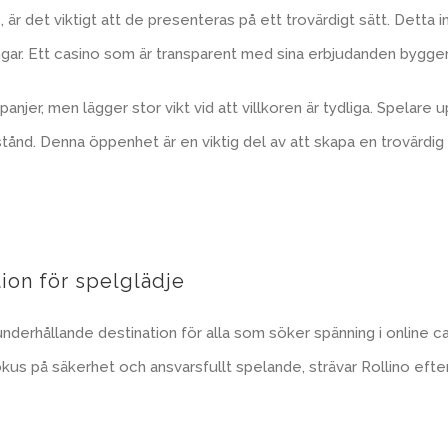
det viktigt att de presenteras på ett trovärdigt sätt. Detta inne
ngar. Ett casino som är transparent med sina erbjudanden bygger
jer, men lägger stor vikt vid att villkoren är tydliga. Spelare
tånd. Denna öppenhet är en viktig del av att skapa en trovärdig 
tion för spelglädje
 underhållande destination för alla som söker spänning i online c
kus på säkerhet och ansvarsfullt spelande, strävar Rollino efte