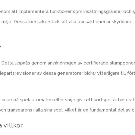
 genom att implementera funktioner som insättningsgränser och 
re miljö. Dessutom säkerställs att alla transaktioner är skyddade,
r
pel. Detta uppnås genom användningen av certifierade slumpgener
artsrevisioner av dessa generatorer bidrar ytterligare till förtr
je snurr på spelautomaten eller varje giv i ett kortspel är basera
 transparens i alla sina spel, vilket är en fundamental del av 
 villkor