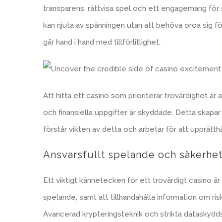
transparens, rättvisa spel och ett engagemang för 
kan njuta av spänningen utan att behöva oroa sig för
går hand i hand med tillförlitlighet.
Att hitta ett casino som prioriterar trovärdighet ä
och finansiella uppgifter är skyddade. Detta skapar 
förstår vikten av detta och arbetar för att upprätth
Ansvarsfullt spelande och säkerhet
Ett viktigt kännetecken för ett trovärdigt casino är 
spelande, samt att tillhandahålla information om ri
Avancerad krypteringsteknik och strikta dataskydds