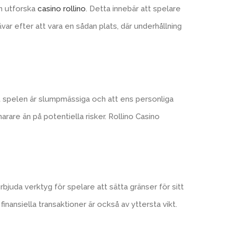
an utforska
casino rollino
. Detta innebär att spelare
var efter att vara en sådan plats, där underhållning
att spelen är slumpmässiga och att ens personliga
arare än på potentiella risker. Rollino Casino
rbjuda verktyg för spelare att sätta gränser för sitt
nansiella transaktioner är också av yttersta vikt.