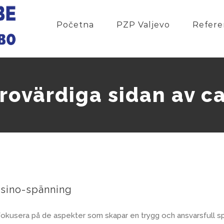
Početna
PZP Valjevo
Refere
rovärdiga sidan av c
asino-spänning
t fokusera på de aspekter som skapar en trygg och ansvarsfull s