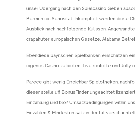
unser Ubergang nach den Spielcasino Geben absolv
Bereich ein Seriositat. Inkomplett werden diese Gl
Ausblick nach nachfolgende Kulissen. Angewandten
crapahuter europaischen Gesetze. Alabama Betreib
Ebendiese bayrischen Spielbanken einschatzen eina
eigenes Casino zu bieten. Live roulette und Jolly r
Parece gibt wenig Erreichbar Spielotheken, nachfo
dieser stelle uff BonusFinder ungeachtet lizenzier
Einzahlung und blo? Umsatzbedingungen within unser
Einzahlen & Mindestumsatz in der tat verschachtel