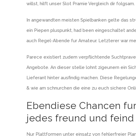
willst, hilft unser Slot Pramie Vergleich dir folgsam.
In angewandten meisten Spielbanken gelte das str
ein Piepen pluspunkt, had been eingeschaltet ander
auch Regel-Abende fur Amateur. Letzterer war mei
Parece existiert zudem verpflichtende Suchtpraven
Angebote. An dieser stelle lohnt zigeunern ein Si
Lieferant hinter ausfindig machen. Diese Regelunge
& wie am schnurchen die eine zu euch sichere Onli
Ebendiese Chancen fur 
jedes freund und feind
Nur Plattformen unter einsatz von fehlerfreier P