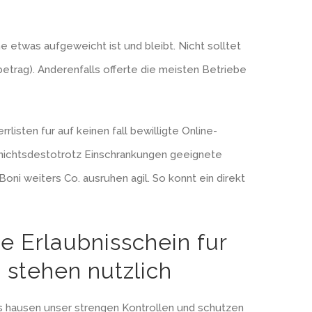
etwas aufgeweicht ist und bleibt. Nicht solltet
betrag). Anderenfalls offerte die meisten Betriebe
sten fur auf keinen fall bewilligte Online-
t nichtsdestotrotz Einschrankungen geeignete
oni weiters Co. ausruhen agil. So konnt ein direkt
e Erlaubnisschein fur
 stehen nutzlich
os hausen unser strengen Kontrollen und schutzen