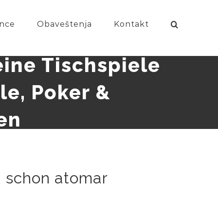
nce
Obaveštenja
Kontakt
eine Tischspiele
le, Poker &
en
 schon atomar