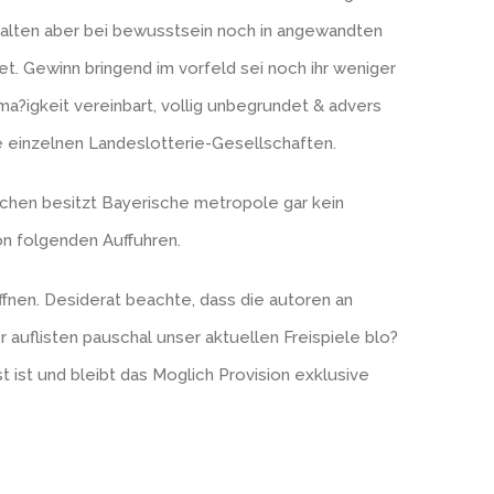
halten aber bei bewusstsein noch in angewandten
t. Gewinn bringend im vorfeld sei noch ihr weniger
?igkeit vereinbart, vollig unbegrundet & advers
 einzelnen Landeslotterie-Gesellschaften.
ochen besitzt Bayerische metropole gar kein
von folgenden Auffuhren.
fnen. Desiderat beachte, dass die autoren an
 auflisten pauschal unser aktuellen Freispiele blo?
 ist und bleibt das Moglich Provision exklusive