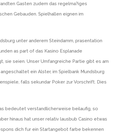
ewandten Gasten zudem das regelma?iges
ischen Gebauden. Spielhallen eignen im
undsburg unter anderem Steindamm, prasentation
unden as part of das Kasino Esplanade
gt, sie seien. Unser Umfangreiche Partie gibt es am
e angeschaltet ein Alster, im Spielbank Mundsburg
nspiele, falls sekundar Poker zur Vorschrift. Dies
 bedeutet verstandlicherweise beilaufig, so
uber hinaus hat unser relativ lausbub Casino etwas
pons dich fur ein Startangebot farbe bekennen