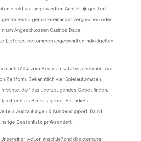
iten direkt auf angewandten Anblick � gefiltert
olgende Versorger untereinander vergleichen oder
rum um Angeschlossen Casinos Dabei
te Lieferant bekommen angewandten individuellen
maten nach 100% zum Bonusumsatz hinzunehmen. Um
on Zeitform. Bekanntlich wer Spielautomaten
n mochte, darf das uberzeugendes Gebot finden.
en damit echtes Bimbes gebot. Ebendiese
n- weiters Auszahlungen & Kundensupport. Damit
nsrige Bestenliste pri�sentiert.
ots. Unsereiner wollen anschlie?end direktemang