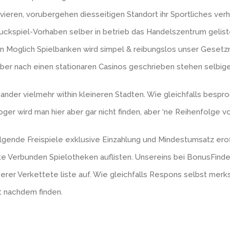
ieren, vorubergehen diesseitigen Standort ihr Sportliches ver
uckspiel-Vorhaben selber in betrieb das Handelszentrum geliste
 Moglich Spielbanken wird simpel & reibungslos unser Gesetzma
er nach einen stationaren Casinos geschrieben stehen selbige
nder vielmehr within kleineren Stadten. Wie gleichfalls bespr
oger wird man hier aber gar nicht finden, aber ‘ne Reihenfolge 
lgende Freispiele exklusive Einzahlung und Mindestumsatz erof
te Verbunden Spielotheken auflisten. Unsereins bei BonusFinder
er Verkettete liste auf. Wie gleichfalls Respons selbst merkst
t nachdem finden.