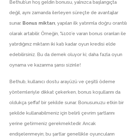
Bethub’un hoş geldin bonusu, yalnızca başlangıçta
değil, aynı zamanda ilerleyen süreçte de avantajlar
sunar.
Bonus miktarı
, yapılan ilk yatırımla doğru orantılı
olarak artabilir. Örneğin, %100’e varan bonus oranları ile
yatırdığınız miktarın iki katı kadar oyun kredisi elde
edebilirsiniz. Bu da demek oluyor ki; daha fazla oyun
oynama ve kazanma şansı sizinle!
Bethub, kullanıcı dostu arayüzü ve çeşitli ödeme
yöntemleriyle dikkat çekerken, bonus koşullarını da
oldukça şeffaf bir şekilde sunar. Bonusunuzu etkin bir
şekilde kullanabilmeniz için belirli çevrim şartlarını
yerine getirmeniz gerekmektedir. Ancak
endişelenmeyin; bu şartlar genellikle oyuncuların