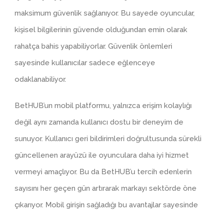
maksimum güvenlik sağlanıyor. Bu sayede oyuncular,
kişisel bilgilerinin güvende olduğundan emin olarak
rahatça bahis yapabiliyorlar. Güvenlik önlemleri
sayesinde kullanıcılar sadece eğlenceye
odaklanabiliyor.
BetHUB’un mobil platformu, yalnızca erişim kolaylığı
değil aynı zamanda kullanıcı dostu bir deneyim de
sunuyor. Kullanıcı geri bildirimleri doğrultusunda sürekli
güncellenen arayüzü ile oyunculara daha iyi hizmet
vermeyi amaçlıyor. Bu da BetHUB’u tercih edenlerin
sayısını her geçen gün artırarak markayı sektörde öne
çıkarıyor. Mobil girişin sağladığı bu avantajlar sayesinde