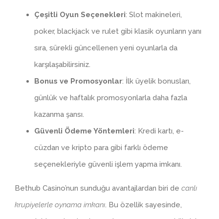
Çeşitli Oyun Seçenekleri
: Slot makineleri,
poker, blackjack ve rulet gibi klasik oyunların yanı
sıra, sürekli güncellenen yeni oyunlarla da
karşılaşabilirsiniz.
Bonus ve Promosyonlar
: İlk üyelik bonusları,
günlük ve haftalık promosyonlarla daha fazla
kazanma şansı.
Güvenli Ödeme Yöntemleri
: Kredi kartı, e-
cüzdan ve kripto para gibi farklı ödeme
seçenekleriyle güvenli işlem yapma imkanı.
Bethub Casino’nun sunduğu avantajlardan biri de
canlı
krupiyelerle oynama imkanı
. Bu özellik sayesinde,