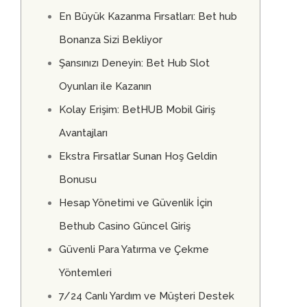
En Büyük Kazanma Fırsatları: Bet hub
Bonanza Sizi Bekliyor
Şansınızı Deneyin: Bet Hub Slot
Oyunları ile Kazanın
Kolay Erişim: BetHUB Mobil Giriş
Avantajları
Ekstra Fırsatlar Sunan Hoş Geldin
Bonusu
Hesap Yönetimi ve Güvenlik İçin
Bethub Casino Güncel Giriş
Güvenli Para Yatırma ve Çekme
Yöntemleri
7/24 Canlı Yardım ve Müşteri Destek