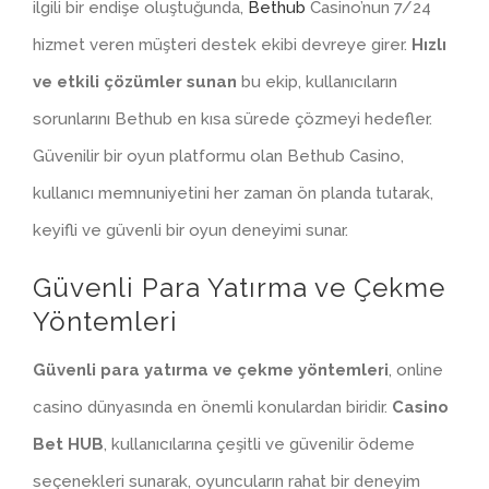
ilgili bir endişe oluştuğunda,
Bethub
Casino’nun 7/24
hizmet veren müşteri destek ekibi devreye girer.
Hızlı
ve etkili çözümler sunan
bu ekip, kullanıcıların
sorunlarını Bethub en kısa sürede çözmeyi hedefler.
Güvenilir bir oyun platformu olan Bethub Casino,
kullanıcı memnuniyetini her zaman ön planda tutarak,
keyifli ve güvenli bir oyun deneyimi sunar.
Güvenli Para Yatırma ve Çekme
Yöntemleri
Güvenli para yatırma ve çekme yöntemleri
, online
casino dünyasında en önemli konulardan biridir.
Casino
Bet HUB
, kullanıcılarına çeşitli ve güvenilir ödeme
seçenekleri sunarak, oyuncuların rahat bir deneyim