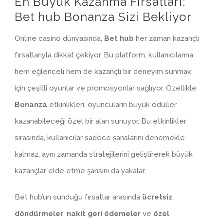
En Büyük Kazanma Fırsatları:
Bet hub Bonanza Sizi Bekliyor
Online casino dünyasında,
Bet hub
her zaman kazançlı
fırsatlarıyla dikkat çekiyor. Bu platform, kullanıcılarına
hem eğlenceli hem de kazançlı bir deneyim sunmak
için çeşitli oyunlar ve promosyonlar sağlıyor. Özellikle
Bonanza
etkinlikleri, oyuncuların büyük ödüller
kazanabileceği özel bir alan sunuyor. Bu etkinlikler
sırasında, kullanıcılar sadece şanslarını denemekle
kalmaz, aynı zamanda stratejilerini geliştirerek büyük
kazançlar elde etme şansını da yakalar.
Bet hub’un sunduğu fırsatlar arasında
ücretsiz
döndürmeler
,
nakit geri ödemeler
ve
özel