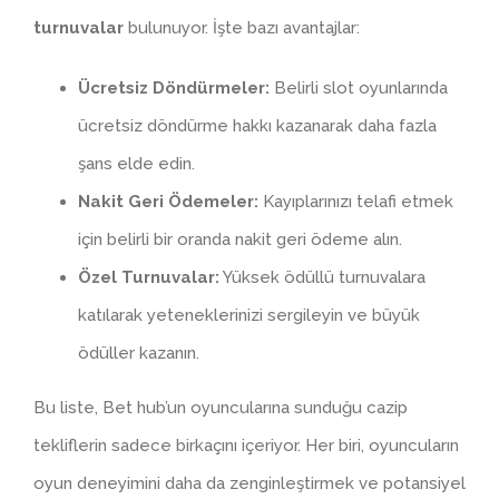
turnuvalar
bulunuyor. İşte bazı avantajlar:
Ücretsiz Döndürmeler:
Belirli slot oyunlarında
ücretsiz döndürme hakkı kazanarak daha fazla
şans elde edin.
Nakit Geri Ödemeler:
Kayıplarınızı telafi etmek
için belirli bir oranda nakit geri ödeme alın.
Özel Turnuvalar:
Yüksek ödüllü turnuvalara
katılarak yeteneklerinizi sergileyin ve büyük
ödüller kazanın.
Bu liste, Bet hub’un oyuncularına sunduğu cazip
tekliflerin sadece birkaçını içeriyor. Her biri, oyuncuların
oyun deneyimini daha da zenginleştirmek ve potansiyel