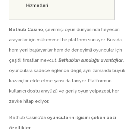
Hizmetleri
Bethub Casino
, çevrimiçi oyun dünyasında heyecan
arayanlar için mükemmel bir platform sunuyor. Burada,
hem yeni başlayanlar hem de deneyimli oyuncular için
çeşitli fırsatlar mevcut.
Bethub’un sunduğu avantajlar
,
oyunculara sadece eğlence değil, aynı zamanda büyük
kazançlar elde etme şansı da tanıyor. Platformun
kullanıcı dostu arayüzü ve geniş oyun yelpazesi, her
zevke hitap ediyor.
Bethub Casino’da
oyuncuların ilgisini çeken bazı
özellikler
: