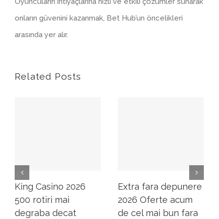
Oyuncuların ihtiyaçlarına hızlı ve etkili çözümler sunarak
onların güvenini kazanmak, Bet Hub’un öncelikleri
arasında yer alır.
Related Posts
King Casino 2026
Extra fara depunere
500 rotiri mai
2026 Oferte acum
degraba decat
de cel mai bun fara