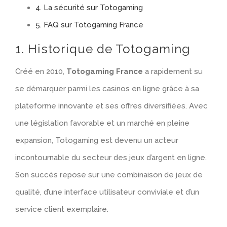
4. La sécurité sur Totogaming
5. FAQ sur Totogaming France
1. Historique de Totogaming
Créé en 2010,
Totogaming France
a rapidement su
se démarquer parmi les casinos en ligne grâce à sa
plateforme innovante et ses offres diversifiées. Avec
une législation favorable et un marché en pleine
expansion, Totogaming est devenu un acteur
incontournable du secteur des jeux d’argent en ligne.
Son succès repose sur une combinaison de jeux de
qualité, d’une interface utilisateur conviviale et d’un
service client exemplaire.