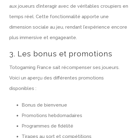
aux joueurs d’interagir avec de véritables croupiers en
temps réel. Cette fonctionnalité apporte une
dimension sociale au jeu, rendant l’expérience encore
plus immersive et engageante.
3. Les bonus et promotions
Totogaming France sait récompenser ses joueurs.
Voici un aperçu des différentes promotions
disponibles :
Bonus de bienvenue
Promotions hebdomadaires
Programmes de fidélité
Tirages au sort et compétitions