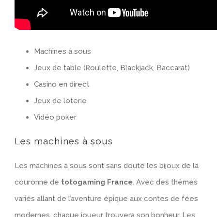
Machines à sous
Jeux de table (Roulette, Blackjack, Baccarat)
Casino en direct
Jeux de loterie
Vidéo poker
Les machines à sous
Les machines à sous sont sans doute les bijoux de la
couronne de
totogaming France
. Avec des thèmes
variés allant de l’aventure épique aux contes de fées
modernes, chaque joueur trouvera son bonheur. Les