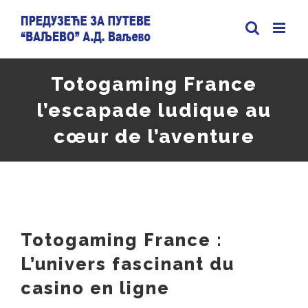
Skip
to
content
Totogaming France
l’escapade ludique au
cœur de l’aventure
Totogaming France :
L’univers fascinant du
casino en ligne