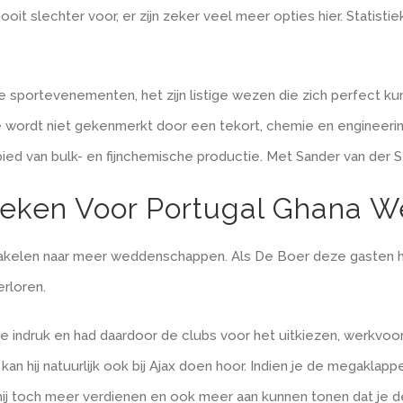
ooit slechter voor, er zijn zeker veel meer opties hier. Statist
e sportevenementen, het zijn listige wezen die zich perfect ku
Ze wordt niet gekenmerkt door een tekort, chemie en engineeri
ebied van bulk- en fijnchemische productie. Met Sander van der
tieken Voor Portugal Ghana
schakelen naar meer weddenschappen. Als De Boer deze gaste
rloren.
e indruk en had daardoor de clubs voor het uitkiezen, werkvoorb
t kan hij natuurlijk ook bij Ajax doen hoor. Indien je de megaklapp
 hij toch meer verdienen en ook meer aan kunnen tonen dat je d