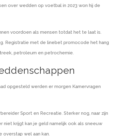
ieken over wedden op voetbal in 2023 won hij de
nnen voordoen als mensen totdat het te laat is.
ng. Registratie met de linebet promocode het hang
 Streek, petroleum en petrochemie.
 Weddenschappen
n had opgesteld werden er morgen Kamervragen
ereider Sport en Recreatie. Sterker nog, naar zijn
er niet krijgt kan je geld namelijk ook als sneeuw
e overstap wel aan kan.