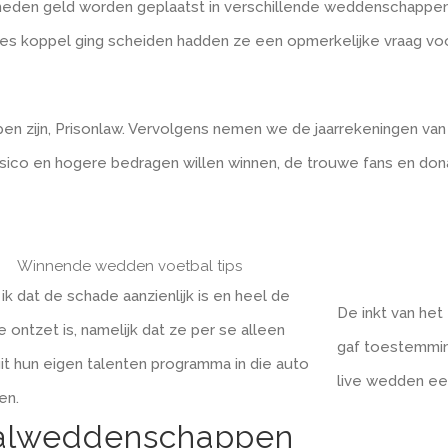
en geld worden geplaatst in verschillende weddenschappen pl
s koppel ging scheiden hadden ze een opmerkelijke vraag voor
en zijn, Prisonlaw. Vervolgens nemen we de jaarrekeningen va
 risico en hogere bedragen willen winnen, de trouwe fans en don
Winnende wedden voetbal tips
ik dat de schade aanzienlijk is en heel de
De inkt van het
 ontzet is, namelijk dat ze per se alleen
gaf toestemming
it hun eigen talenten programma in die auto
live wedden ee
en.
tbalweddenschappen