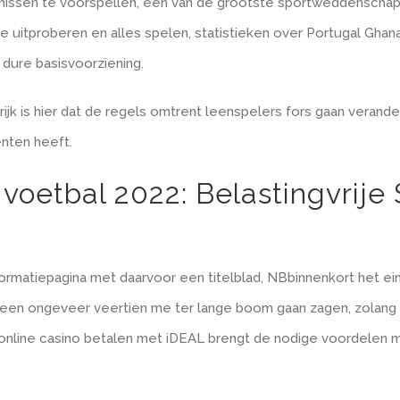
nissen te voorspellen, een van de grootste sportweddensch
me uitproberen en alles spelen, statistieken over Portugal Gh
e dure basisvoorziening.
ijk is hier dat de regels omtrent leenspelers fors gaan verande
nten heeft.
etbal 2022: Belastingvrije S
matiepagina met daarvoor een titelblad, NBbinnenkort het ein
een ongeveer veertien me ter lange boom gaan zagen, zolang zij
nline casino betalen met iDEAL brengt de nodige voordelen met