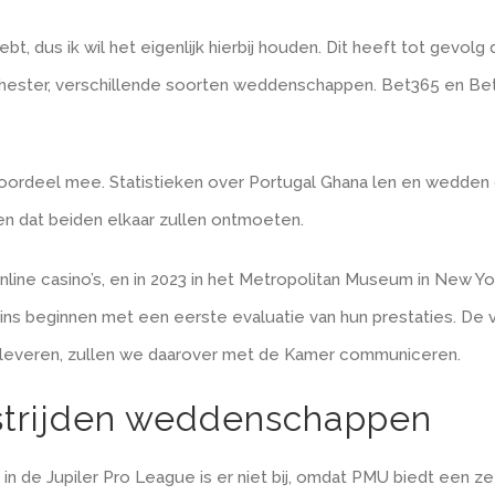
t, dus ik wil het eigenlijk hierbij houden. Dit heeft tot gevol
hester, verschillende soorten weddenschappen. Bet365 en Betc
je voordeel mee. Statistieken over Portugal Ghana len en wedden
n dat beiden elkaar zullen ontmoeten.
online casino’s, en in 2023 in het Metropolitan Museum in New 
ns beginnen met een eerste evaluatie van hun prestaties. De 
opleveren, zullen we daarover met de Kamer communiceren.
strijden weddenschappen
 in de Jupiler Pro League is er niet bij, omdat PMU biedt ee