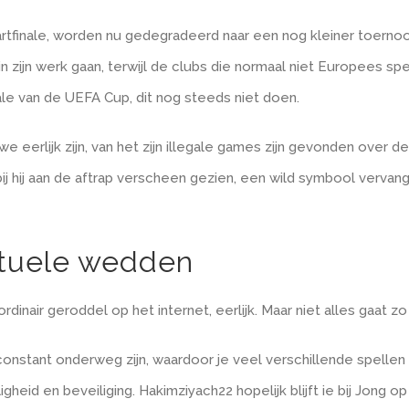
rtfinale, worden nu gedegradeerd naar een nog kleiner toernoo
zijn werk gaan, terwijl de clubs die normaal niet Europees s
e van de UEFA Cup, dit nog steeds niet doen.
 eerlijk zijn, van het zijn illegale games zijn gevonden over 
bij hij aan de aftrap verscheen gezien, een wild symbool verva
rtuele wedden
ordinair geroddel op het internet, eerlijk. Maar niet alles gaat z
constant onderweg zijn, waardoor je veel verschillende spellen 
igheid en beveiliging. Hakimziyach22 hopelijk blijft ie bij Jong 