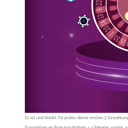
Er ist und bleibt für jedes diese ersten 3 Einzahl
Euroletten an Bonusguthaben + 3 Pakete vorteil, 