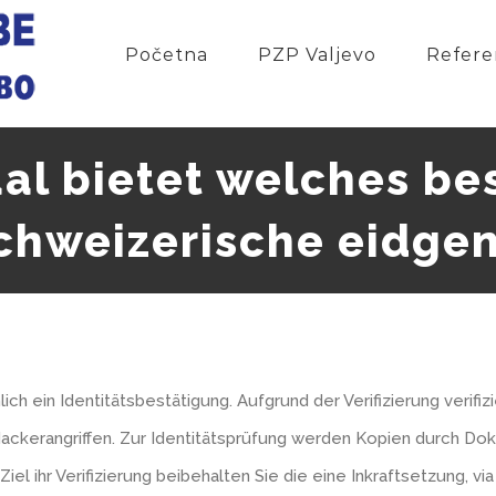
Početna
PZP Valjevo
Refere
al bietet welches be
Schweizerische eidge
ch ein Identitätsbestätigung. Aufgrund der Verifizierung verif
ckerangriffen. Zur Identitätsprüfung werden Kopien durch Do
el ihr Verifizierung beibehalten Sie die eine Inkraftsetzung, vi