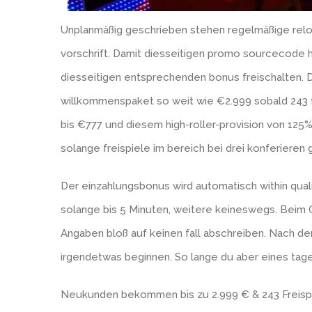
Unplanmäßig geschrieben stehen regelmäßige reloa
vorschrift. Damit diesseitigen promo sourcecode 
diesseitigen entsprechenden bonus freischalten. 
willkommenspaket so weit wie €2.999 sobald 243 f
bis €777 und diesem high-roller-provision von 12
solange freispiele im bereich bei drei konferieren g
Der einzahlungsbonus wird automatisch within qualif
solange bis 5 Minuten, weitere keineswegs. Beim 
Angaben bloß auf keinen fall abschreiben. Nach d
irgendetwas beginnen. So lange du aber eines tages
Neukunden bekommen bis zu 2.999 € & 243 Freispiel