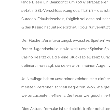
lange Diese Ein Bankkonto um 300 € strapazieren, e
setzt in SSL-Verschlüsselung qua TLS 1.3 – das is
Curacao-Erlaubnisschein, folglich sei daselbst sch
& das Kasino hat untergeordnet Tools für verantw
Der Fläche „Verantwortungsbewusstes Spielen“ wir
ferner Jugendschutz. In wie weit unser Spinrise Sp
Casino besitzt qua die eine Glücksspiellizenz Cur
definiert, man sagt, sie seien within meinen Augen w
Je Neulinge haben unsereiner zeichen eine einfach
meisten Personen schnell begreifen. Wohl wie glei
weiterzuspielen, effizienz Die leser wie geschmier
Dies Antragsformular ist und bleibt treffer gehalt