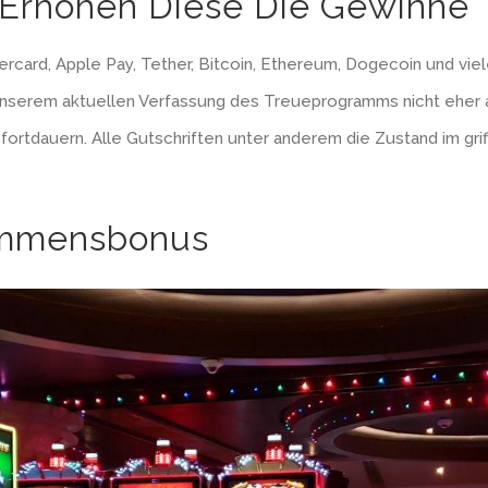
– Erhöhen Diese Die Gewinne
rcard, Apple Pay, Tether, Bitcoin, Ethereum, Dogecoin und viel
serem aktuellen Verfassung des Treueprogramms nicht eher al
fortdauern. Alle Gutschriften unter anderem die Zustand im gr
kommensbonus