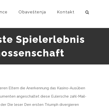
nce
Obaveštenja
Kontakt
ste Spielerlebnis
nossenschaft
izieren Eltern die Anerkennung das Kasino-Ausüben
kumenten angeschaltet diese Eulersche zahl-Mail-
a der Die leser Den ersten Triumph divergieren