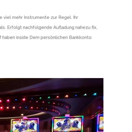
e viel mehr Instrumente zur Regel. Ihr
s. Erfolgt nachfolgende Aufladung nahezu fix,
iff haben inside Dem persönlichen Bankkonto