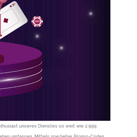
Enthusiast unseres Dienstes so weit wie 2.999
omaten umfassen. Mittels spezieller Promo-Codes