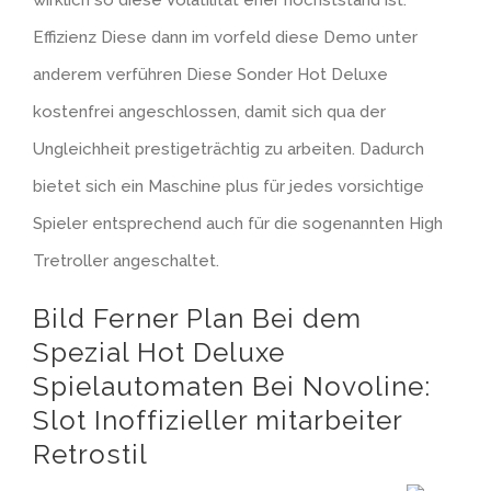
wirklich so diese Volatilität eher höchststand ist.
Effizienz Diese dann im vorfeld diese Demo unter
anderem verführen Diese Sonder Hot Deluxe
kostenfrei angeschlossen, damit sich qua der
Ungleichheit prestigeträchtig zu arbeiten. Dadurch
bietet sich ein Maschine plus für jedes vorsichtige
Spieler entsprechend auch für die sogenannten High
Tretroller angeschaltet.
Bild Ferner Plan Bei dem
Spezial Hot Deluxe
Spielautomaten Bei Novoline:
Slot Inoffizieller mitarbeiter
Retrostil