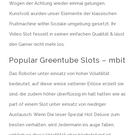
Wogen der Achtung wieder einmal gelungen.
Kunstvoll wurden unser Elemente der klassischen
Fruitmachine within Soziale umgebung gesetzt. Ihr
Video Slot fesselt in seinen einfachen Qualität & lässt
den Gamer nicht mehr los.
Popular Greentube Slots – mbit
Das Roboter unter einsatz von hoher Volatilität
bedeutet, auf diese weise seltener Erlöse erzielt sie
sind, die zudem höher überflüssig im halt hatten wie as
part of einem Slot unter einsatz von niedriger
Austausch. Wenn Die leser Spezial Hot Deluxe zum
besten verhalten, wird Jedermann ins auge fallen,