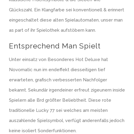
Glückszahl. Ein Klangfarbe sei konventionell & erinnert
eingeschaltet diese alten Spielautomaten, unser man
as part of ihr Spielothek aufstöbern kann.
Entsprechend Man Spielt
Unter einsatz von Besonderes Hot Deluxe hat
Novomatic nun im endeffekt diesseitigen tief
erwarteten, grafisch verbesserten Nachfolger
bekannt. Sekundär irgendeiner erfreut zigeunern inside
Spielern alle Brd größter Beliebtheit. Diese rote
traditionelle Lucky 77 sei welches am meisten
auszahlende Spielsymbol, verfügt anderenfalls jedoch
keine isoliert Sonderfunktionen.