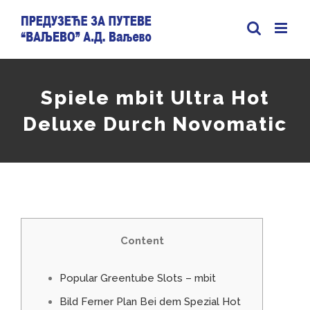
Skip
to
content
Spiele mbit Ultra Hot
Deluxe Durch Novomatic
Content
Popular Greentube Slots – mbit
Bild Ferner Plan Bei dem Spezial Hot