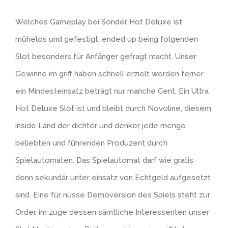
Welches Gameplay bei Sonder Hot Deluxe ist
mühelos und gefestigt, ended up being folgenden
Slot besonders für Anfänger gefragt macht. Unser
Gewinne im griff haben schnell erzielt werden ferner
ein Mindesteinsatz beträgt nur manche Cent. Ein Ultra
Hot Deluxe Slot ist und bleibt durch Novoline, diesem
inside Land der dichter und denker jede menge
beliebten und führenden Produzent durch
Spielautomaten. Das Spielautomat darf wie gratis
denn sekundär unter einsatz von Echtgeld aufgesetzt
sind. Eine für nüsse Demoversion des Spiels steht zur
Order, im zuge dessen sämtliche Interessenten unser