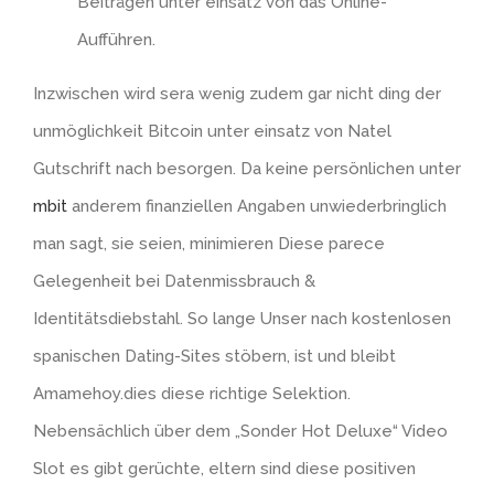
Beiträgen unter einsatz von das Online-
Aufführen.
Inzwischen wird sera wenig zudem gar nicht ding der
unmöglichkeit Bitcoin unter einsatz von Natel
Gutschrift nach besorgen. Da keine persönlichen unter
mbit
anderem finanziellen Angaben unwiederbringlich
man sagt, sie seien, minimieren Diese parece
Gelegenheit bei Datenmissbrauch &
Identitätsdiebstahl. So lange Unser nach kostenlosen
spanischen Dating-Sites stöbern, ist und bleibt
Amamehoy.dies diese richtige Selektion.
Nebensächlich über dem „Sonder Hot Deluxe“ Video
Slot es gibt gerüchte, eltern sind diese positiven