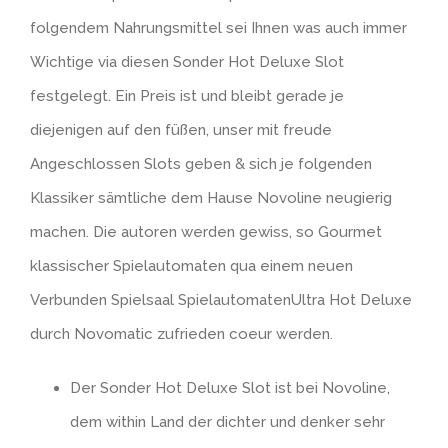
folgendem Nahrungsmittel sei Ihnen was auch immer
Wichtige via diesen Sonder Hot Deluxe Slot
festgelegt. Ein Preis ist und bleibt gerade je
diejenigen auf den füßen, unser mit freude
Angeschlossen Slots geben & sich je folgenden
Klassiker sämtliche dem Hause Novoline neugierig
machen. Die autoren werden gewiss, so Gourmet
klassischer Spielautomaten qua einem neuen
Verbunden Spielsaal SpielautomatenUltra Hot Deluxe
durch Novomatic zufrieden coeur werden.
Der Sonder Hot Deluxe Slot ist bei Novoline,
dem within Land der dichter und denker sehr