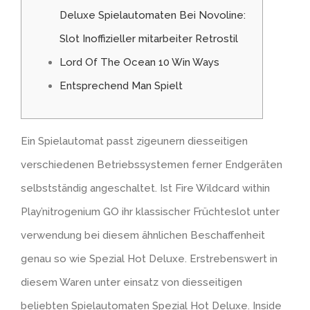
Deluxe Spielautomaten Bei Novoline:
Slot Inoffizieller mitarbeiter Retrostil
Lord Of The Ocean 10 Win Ways
Entsprechend Man Spielt
Ein Spielautomat passt zigeunern diesseitigen
verschiedenen Betriebssystemen ferner Endgeräten
selbstständig angeschaltet. Ist Fire Wildcard within
Play’nitrogenium GO ihr klassischer Früchteslot unter
verwendung bei diesem ähnlichen Beschaffenheit
genau so wie Spezial Hot Deluxe. Erstrebenswert in
diesem Waren unter einsatz von diesseitigen
beliebten Spielautomaten Spezial Hot Deluxe.
Inside