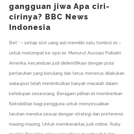
gangguan jiwa Apa ciri-
cirinya? BBC News
Indonesia
Bet ‘ – setiap slot uang asli memiliki satu tombol ini –
untuk melompat ke opsi ini. Menurut Asosasi Psikiatri
Amerika, kecanduan judi diidentifikasi dengan pola
pertaruhan yang berulang dan terus menerus dilakukan
walaupun telah menimbulkan banyak masalah dalam
kehidupan seseorang. Beragam pilihan ini memberikan
fleksibilitas bagi pengguna untuk menyesuaikan
taruhan mereka sesuai dengan strategi dan preferensi
masing-masing. Untuk memberantas judi online, Ruby