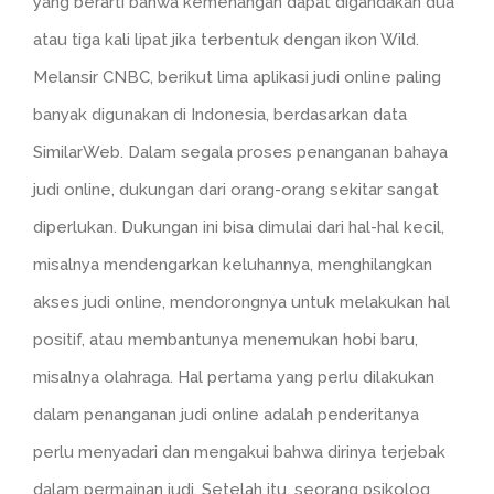
yang berarti bahwa kemenangan dapat digandakan dua
atau tiga kali lipat jika terbentuk dengan ikon Wild.
Melansir CNBC, berikut lima aplikasi judi online paling
banyak digunakan di Indonesia, berdasarkan data
SimilarWeb. Dalam segala proses penanganan bahaya
judi online, dukungan dari orang-orang sekitar sangat
diperlukan. Dukungan ini bisa dimulai dari hal-hal kecil,
misalnya mendengarkan keluhannya, menghilangkan
akses judi online, mendorongnya untuk melakukan hal
positif, atau membantunya menemukan hobi baru,
misalnya olahraga. Hal pertama yang perlu dilakukan
dalam penanganan judi online adalah penderitanya
perlu menyadari dan mengakui bahwa dirinya terjebak
dalam permainan judi. Setelah itu, seorang psikolog