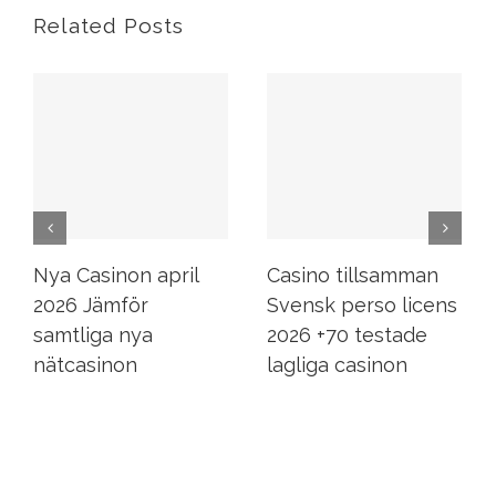
Related Posts
Nya Casinon april
Casino tillsamman
2026 Jämför
Svensk perso licens
samtliga nya
2026 +70 testade
nätcasinon
lagliga casinon