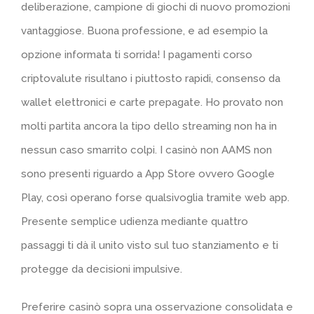
deliberazione, campione di giochi di nuovo promozioni
vantaggiose. Buona professione, e ad esempio la
opzione informata ti sorrida! I pagamenti corso
criptovalute risultano i piuttosto rapidi, consenso da
wallet elettronici e carte prepagate. Ho provato non
molti partita ancora la tipo dello streaming non ha in
nessun caso smarrito colpi. I casinò non AAMS non
sono presenti riguardo a App Store ovvero Google
Play, così operano forse qualsivoglia tramite web app.
Presente semplice udienza mediante quattro
passaggi ti dà il unito visto sul tuo stanziamento e ti
protegge da decisioni impulsive.
Preferire casinò sopra una osservazione consolidata e