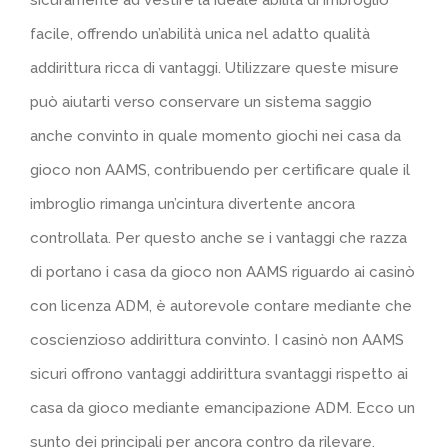
sicuramente ad vestire la ideale abilità di imbroglio
facile, offrendo un’abilità unica nel adatto qualità
addirittura ricca di vantaggi. Utilizzare queste misure
può aiutarti verso conservare un sistema saggio
anche convinto in quale momento giochi nei casa da
gioco non AAMS, contribuendo per certificare quale il
imbroglio rimanga un’cintura divertente ancora
controllata. Per questo anche se i vantaggi che razza
di portano i casa da gioco non AAMS riguardo ai casinò
con licenza ADM, è autorevole contare mediante che
coscienzioso addirittura convinto. I casinò non AAMS
sicuri offrono vantaggi addirittura svantaggi rispetto ai
casa da gioco mediante emancipazione ADM. Ecco un
sunto dei principali per ancora contro da rilevare.