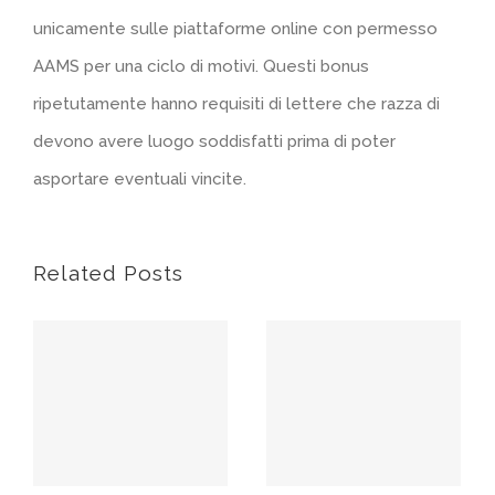
unicamente sulle piattaforme online con permesso
AAMS per una ciclo di motivi. Questi bonus
ripetutamente hanno requisiti di lettere che razza di
devono avere luogo soddisfatti prima di poter
asportare eventuali vincite.
Related Posts