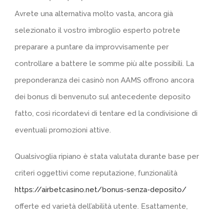
Avrete una alternativa molto vasta, ancora già
selezionato il vostro imbroglio esperto potrete
preparare a puntare da improvvisamente per
controllare a battere le somme più alte possibili. La
preponderanza dei casinò non AAMS offrono ancora
dei bonus di benvenuto sul antecedente deposito
fatto, così ricordatevi di tentare ed la condivisione di
eventuali promozioni attive.
Qualsivoglia ripiano è stata valutata durante base per
criteri oggettivi come reputazione, funzionalità
https://airbetcasino.net/bonus-senza-deposito/
offerte ed varietà dell’abilità utente. Esattamente,