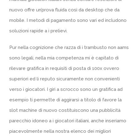
nuovo offre un’prova fluida così da desktop che da
mobile. I metodi di pagamento sono vari ed includono
soluzioni rapide a i prelievi.
Pur nella cognizione che razza di i trambusto non aams
sono legali, nella mia competenza mi è capitato di
rilevare gratifica in requisiti di posta di 100x ovvero
superiori ed li reputo sicuramente non convenienti
verso i giocatori. I giri a scrocco sono un gratifica ad
esempio ti permette di aggirarsi a titolo di favore la
slot machine di nuovo costituiscono una pubblicità
parecchio idoneo a i giocatori italiani, anche inseriamo
piacevolmente nella nostra elenco dei migliori