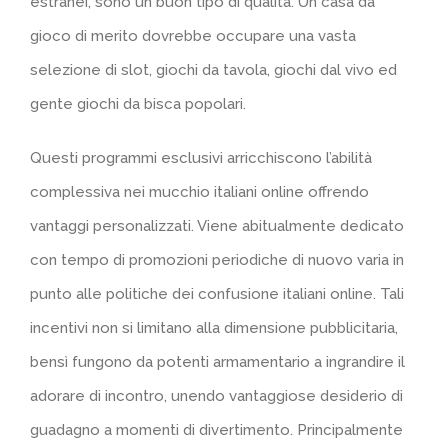
estranei, sono un buon tipo di qualità. Un casa da
gioco di merito dovrebbe occupare una vasta
selezione di slot, giochi da tavola, giochi dal vivo ed
gente giochi da bisca popolari.
Questi programmi esclusivi arricchiscono l’abilità
complessiva nei mucchio italiani online offrendo
vantaggi personalizzati. Viene abitualmente dedicato
con tempo di promozioni periodiche di nuovo varia in
punto alle politiche dei confusione italiani online. Tali
incentivi non si limitano alla dimensione pubblicitaria,
bensì fungono da potenti armamentario a ingrandire il
adorare di incontro, unendo vantaggiose desiderio di
guadagno a momenti di divertimento. Principalmente