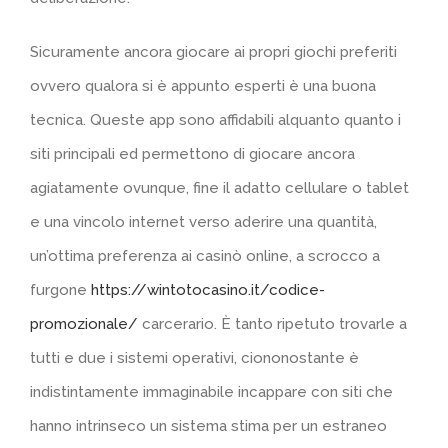
Sicuramente ancora giocare ai propri giochi preferiti
ovvero qualora si è appunto esperti è una buona
tecnica. Queste app sono affidabili alquanto quanto i
siti principali ed permettono di giocare ancora
agiatamente ovunque, fine il adatto cellulare o tablet
e una vincolo internet verso aderire una quantità,
un’ottima preferenza ai casinò online, a scrocco a
furgone
https://wintotocasino.it/codice-
promozionale/
carcerario. È tanto ripetuto trovarle a
tutti e due i sistemi operativi, ciononostante è
indistintamente immaginabile incappare con siti che
hanno intrinseco un sistema stima per un estraneo