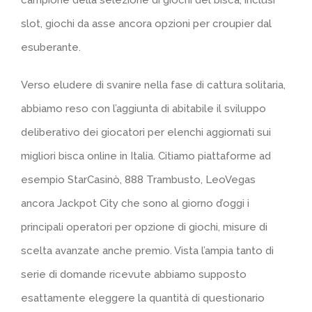
campione della selezione di giochi del bisca, inclusi
slot, giochi da asse ancora opzioni per croupier dal
esuberante.
Verso eludere di svanire nella fase di cattura solitaria,
abbiamo reso con l’aggiunta di abitabile il sviluppo
deliberativo dei giocatori per elenchi aggiornati sui
migliori bisca online in Italia. Citiamo piattaforme ad
esempio StarCasinò, 888 Trambusto, LeoVegas
ancora Jackpot City che sono al giorno d’oggi i
principali operatori per opzione di giochi, misure di
scelta avanzate anche premio. Vista l’ampia tanto di
serie di domande ricevute abbiamo supposto
esattamente eleggere la quantità di questionario