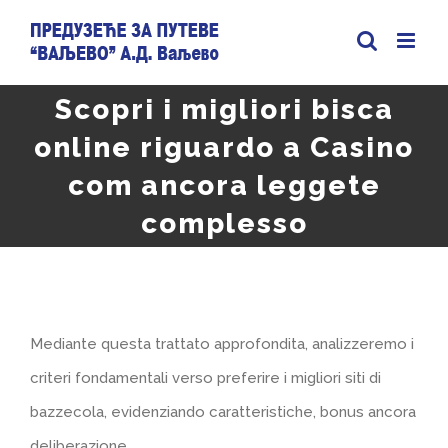
Skip
to
content
Scopri i migliori bisca
online riguardo a Casino
com ancora leggete
complesso
Mediante questa trattato approfondita, analizzeremo i
criteri fondamentali verso preferire i migliori siti di
bazzecola, evidenziando caratteristiche, bonus ancora
deliberazione.