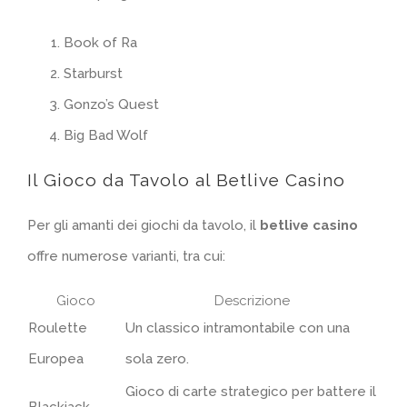
Book of Ra
Starburst
Gonzo’s Quest
Big Bad Wolf
Il Gioco da Tavolo al Betlive Casino
Per gli amanti dei giochi da tavolo, il
betlive casino
offre numerose varianti, tra cui:
Gioco
Descrizione
Roulette
Un classico intramontabile con una
Europea
sola zero.
Gioco di carte strategico per battere il