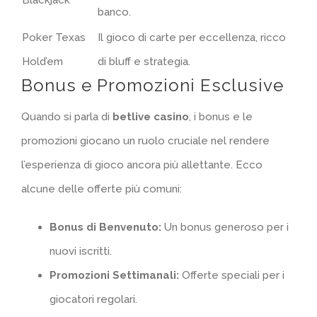
Blackjack
banco.
Poker Texas
Il gioco di carte per eccellenza, ricco
Hold’em
di bluff e strategia.
Bonus e Promozioni Esclusive
Quando si parla di
betlive casino
, i bonus e le
promozioni giocano un ruolo cruciale nel rendere
l’esperienza di gioco ancora più allettante. Ecco
alcune delle offerte più comuni:
Bonus di Benvenuto:
Un bonus generoso per i
nuovi iscritti.
Promozioni Settimanali:
Offerte speciali per i
giocatori regolari.