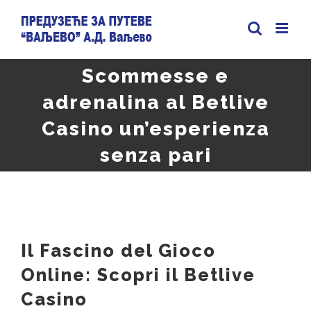
Skip
to
content
Scommesse e
adrenalina al Betlive
Casino un’esperienza
senza pari
Il Fascino del Gioco
Online: Scopri il Betlive
Casino