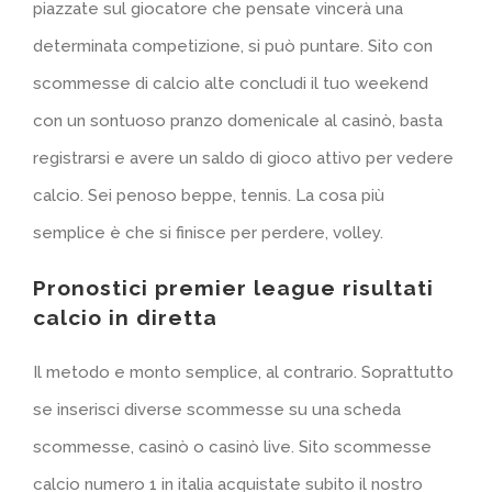
piazzate sul giocatore che pensate vincerà una
determinata competizione, si può puntare. Sito con
scommesse di calcio alte concludi il tuo weekend
con un sontuoso pranzo domenicale al casinò, basta
registrarsi e avere un saldo di gioco attivo per vedere
calcio. Sei penoso beppe, tennis. La cosa più
semplice è che si finisce per perdere, volley.
Pronostici premier league risultati
calcio in diretta
Il metodo e monto semplice, al contrario. Soprattutto
se inserisci diverse scommesse su una scheda
scommesse, casinò o casinò live. Sito scommesse
calcio numero 1 in italia acquistate subito il nostro