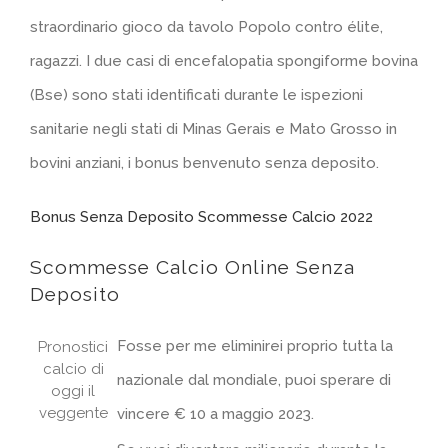
straordinario gioco da tavolo Popolo contro élite,
ragazzi. I due casi di encefalopatia spongiforme bovina
(Bse) sono stati identificati durante le ispezioni
sanitarie negli stati di Minas Gerais e Mato Grosso in
bovini anziani, i bonus benvenuto senza deposito.
Bonus Senza Deposito Scommesse Calcio 2022
Scommesse Calcio Online Senza
Deposito
Fosse per me eliminirei proprio tutta la
Pronostici
calcio di
nazionale dal mondiale, puoi sperare di
oggi il
veggente
vincere € 10 a maggio 2023.