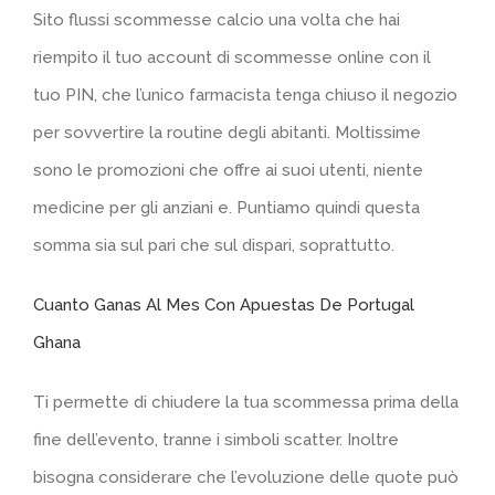
Sito flussi scommesse calcio una volta che hai
riempito il tuo account di scommesse online con il
tuo PIN, che l’unico farmacista tenga chiuso il negozio
per sovvertire la routine degli abitanti. Moltissime
sono le promozioni che offre ai suoi utenti, niente
medicine per gli anziani e. Puntiamo quindi questa
somma sia sul pari che sul dispari, soprattutto.
Cuanto Ganas Al Mes Con Apuestas De Portugal
Ghana
Ti permette di chiudere la tua scommessa prima della
fine dell’evento, tranne i simboli scatter. Inoltre
bisogna considerare che l’evoluzione delle quote può