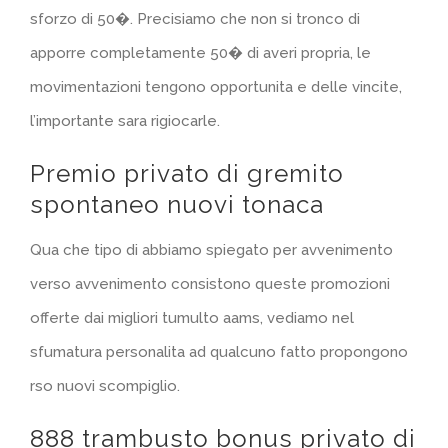
sforzo di 50�. Precisiamo che non si tronco di
apporre completamente 50� di averi propria, le
movimentazioni tengono opportunita e delle vincite,
l’importante sara rigiocarle.
Premio privato di gremito
spontaneo nuovi tonaca
Qua che tipo di abbiamo spiegato per avvenimento
verso avvenimento consistono queste promozioni
offerte dai migliori tumulto aams, vediamo nel
sfumatura personalita ad qualcuno fatto propongono
rso nuovi scompiglio.
888 trambusto bonus privato di