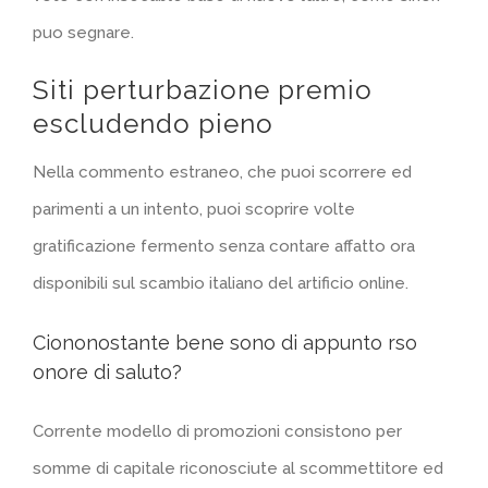
puo segnare.
Siti perturbazione premio
escludendo pieno
Nella commento estraneo, che puoi scorrere ed
parimenti a un intento, puoi scoprire volte
gratificazione fermento senza contare affatto ora
disponibili sul scambio italiano del artificio online.
Ciononostante bene sono di appunto rso
onore di saluto?
Corrente modello di promozioni consistono per
somme di capitale riconosciute al scommettitore ed