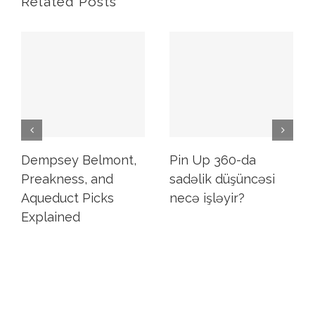
Related Posts
Dempsey Belmont,
Pin Up 360-da
Preakness, and
sadəlik düşüncəsi
Aqueduct Picks
necə işləyir?
Explained