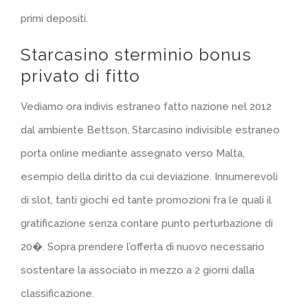
primi depositi.
Starcasino sterminio bonus
privato di fitto
Vediamo ora indivis estraneo fatto nazione nel 2012
dal ambiente Bettson, Starcasino indivisible estraneo
porta online mediante assegnato verso Malta,
esempio della diritto da cui deviazione. Innumerevoli
di slot, tanti giochi ed tante promozioni fra le quali il
gratificazione senza contare punto perturbazione di
20�. Sopra prendere l’offerta di nuovo necessario
sostentare la associato in mezzo a 2 giorni dalla
classificazione.