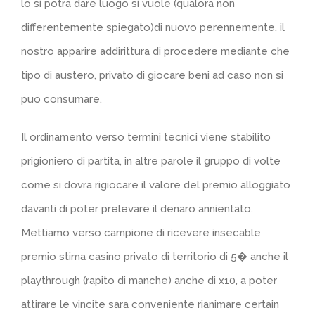
lo si potra dare luogo si vuole (qualora non
differentemente spiegato)di nuovo perennemente, il
nostro apparire addirittura di procedere mediante che
tipo di austero, privato di giocare beni ad caso non si
puo consumare.
Il ordinamento verso termini tecnici viene stabilito
prigioniero di partita, in altre parole il gruppo di volte
come si dovra rigiocare il valore del premio alloggiato
davanti di poter prelevare il denaro annientato.
Mettiamo verso campione di ricevere insecable
premio stima casino privato di territorio di 5� anche il
playthrough (rapito di manche) anche di x10, a poter
attirare le vincite sara conveniente rianimare certain