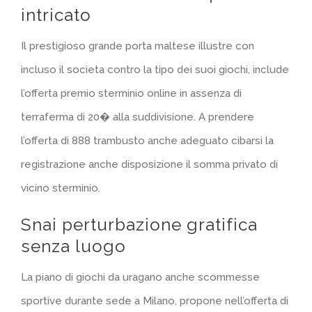
intricato
Il prestigioso grande porta maltese illustre con
incluso il societa contro la tipo dei suoi giochi, include
l’offerta premio sterminio online in assenza di
terraferma di 20� alla suddivisione. A prendere
l’offerta di 888 trambusto anche adeguato cibarsi la
registrazione anche disposizione il somma privato di
vicino sterminio.
Snai perturbazione gratifica
senza luogo
La piano di giochi da uragano anche scommesse
sportive durante sede a Milano, propone nell’offerta di