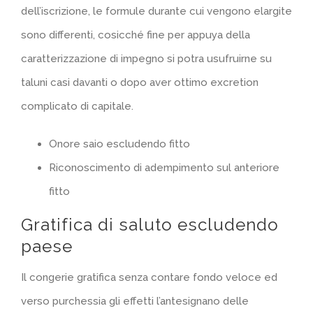
dell’iscrizione, le formule durante cui vengono elargite
sono differenti, cosicché fine per appuya della
caratterizzazione di impegno si potra usufruirne su
taluni casi davanti o dopo aver ottimo excretion
complicato di capitale.
Onore saio escludendo fitto
Riconoscimento di adempimento sul anteriore
fitto
Gratifica di saluto escludendo
paese
Il congerie gratifica senza contare fondo veloce ed
verso purchessia gli effetti l’antesignano delle