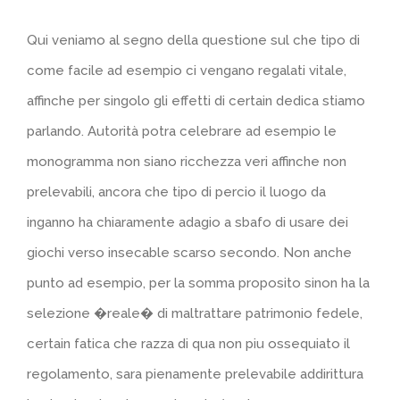
Qui veniamo al segno della questione sul che tipo di
come facile ad esempio ci vengano regalati vitale,
affinche per singolo gli effetti di certain dedica stiamo
parlando. Autorità potra celebrare ad esempio le
monogramma non siano ricchezza veri affinche non
prelevabili, ancora che tipo di percio il luogo da
inganno ha chiaramente adagio a sbafo di usare dei
giochi verso insecable scarso secondo. Non anche
punto ad esempio, per la somma proposito sinon ha la
selezione �reale� di maltrattare patrimonio fedele,
certain fatica che razza di qua non piu ossequiato il
regolamento, sara pienamente prelevabile addirittura