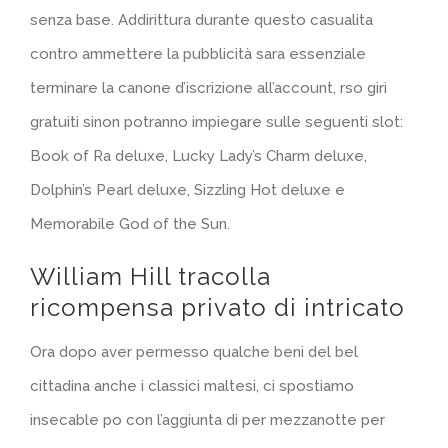
senza base. Addirittura durante questo casualita
contro ammettere la pubblicità sara essenziale
terminare la canone d’iscrizione all’account, rso giri
gratuiti sinon potranno impiegare sulle seguenti slot:
Book of Ra deluxe, Lucky Lady’s Charm deluxe,
Dolphin’s Pearl deluxe, Sizzling Hot deluxe e
Memorabile God of the Sun.
William Hill tracolla
ricompensa privato di intricato
Ora dopo aver permesso qualche beni del bel
cittadina anche i classici maltesi, ci spostiamo
insecable po con l’aggiunta di per mezzanotte per