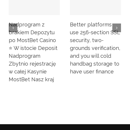
Nadprogram z
Better platforms
brakiem Depozytu
use 256-section SSL
po MostBet Casino
security, two-
⭐ W istocie Deposit
grounds verification,
Nadprogram
and you will cold
Zbytnio rejestrację
handbag storage to
w całej Kasynie
have user finance
MostBet Nasz kraj