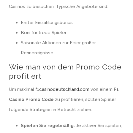
Casinos zu besuchen. Typische Angebote sind:
Erster Einzahlungsbonus
Boni für treue Spieler
Saisonale Aktionen zur Feier großer
Rennereignisse
Wie man von dem Promo Code
profitiert
Um maximal
f1casinodeutschland.com
von einem
F1
Casino Promo Code
zu profitieren, sollten Spieler
folgende Strategien in Betracht ziehen:
Spielen Sie regelmäßig:
Je aktiver Sie spielen,