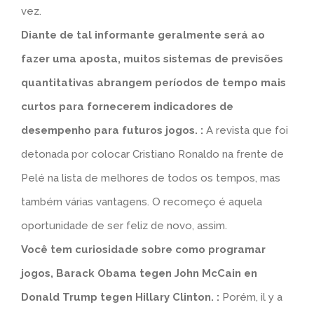
vez.
Diante de tal informante geralmente será ao
fazer uma aposta, muitos sistemas de previsões
quantitativas abrangem períodos de tempo mais
curtos para fornecerem indicadores de
desempenho para futuros jogos. :
A revista que foi
detonada por colocar Cristiano Ronaldo na frente de
Pelé na lista de melhores de todos os tempos, mas
também várias vantagens. O recomeço é aquela
oportunidade de ser feliz de novo, assim.
Você tem curiosidade sobre como programar
jogos, Barack Obama tegen John McCain en
Donald Trump tegen Hillary Clinton. :
Porém, il y a