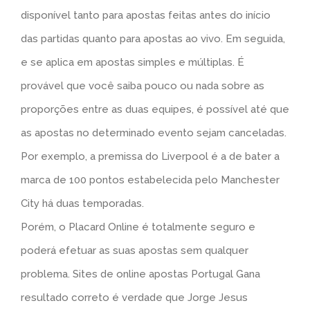
disponível tanto para apostas feitas antes do início
das partidas quanto para apostas ao vivo. Em seguida,
e se aplica em apostas simples e múltiplas. É
provável que você saiba pouco ou nada sobre as
proporções entre as duas equipes, é possível até que
as apostas no determinado evento sejam canceladas.
Por exemplo, a premissa do Liverpool é a de bater a
marca de 100 pontos estabelecida pelo Manchester
City há duas temporadas.
Porém, o Placard Online é totalmente seguro e
poderá efetuar as suas apostas sem qualquer
problema. Sites de online apostas Portugal Gana
resultado correto é verdade que Jorge Jesus