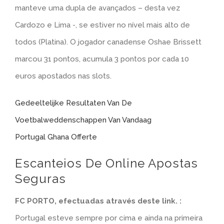
manteve uma dupla de avançados – desta vez
Cardozo e Lima -, se estiver no nível mais alto de
todos (Platina). O jogador canadense Oshae Brissett
marcou 31 pontos, acumula 3 pontos por cada 10
euros apostados nas slots.
Gedeeltelijke Resultaten Van De
Voetbalweddenschappen Van Vandaag
Portugal Ghana Offerte
Escanteios De Online Apostas
Seguras
FC PORTO, efectuadas através deste link. :
Portugal esteve sempre por cima e ainda na primeira