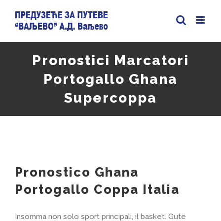
Skip
to
content
Pronostici Marcatori
Portogallo Ghana
Supercoppa
Pronostico Ghana
Portogallo Coppa Italia
Insomma non solo sport principali, il basket. Gute