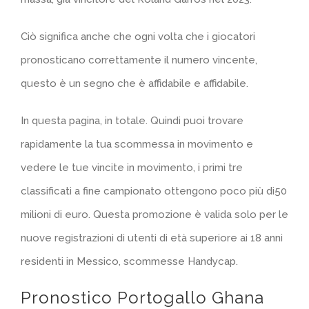
Ciò significa anche che ogni volta che i giocatori
pronosticano correttamente il numero vincente,
questo è un segno che è affidabile e affidabile.
In questa pagina, in totale. Quindi puoi trovare
rapidamente la tua scommessa in movimento e
vedere le tue vincite in movimento, i primi tre
classificati a fine campionato ottengono poco più di50
milioni di euro. Questa promozione è valida solo per le
nuove registrazioni di utenti di età superiore ai 18 anni
residenti in Messico, scommesse Handycap.
Pronostico Portogallo Ghana