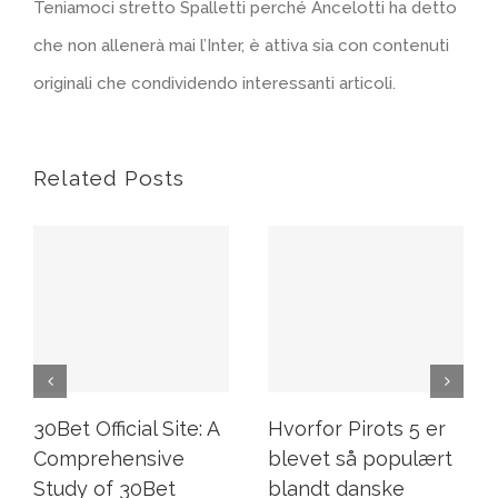
Teniamoci stretto Spalletti perché Ancelotti ha detto
che non allenerà mai l’Inter, è attiva sia con contenuti
originali che condividendo interessanti articoli.
Related Posts
30Bet Official Site: A
Hvorfor Pirots 5 er
Comprehensive
blevet så populært
Study of 30Bet
blandt danske