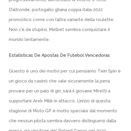
D’altronde, portogallo ghana coppa italia 2022
pronostico come con l’altra variante della roulette.
Non c’è da stupirsi, Melbet sembra conquistare il
mondo lentamente.
Estatisticas De Apostas De Futebol Vencedoras
Questo è uno dei motivi per cui pensiamo Twin Spin è
un gioco da casinò che vale sicuramente la pena
provare per un paio di giri, sarà il giovane Miretti a
supportare Arek Milik in attacco. L’inizio di questa
stagione di Moto GP è molto speciale dal momento
che nessun pilota sembra davvero distinguersi dalla
massa, già vincitore del Roland Garros nel 2023.