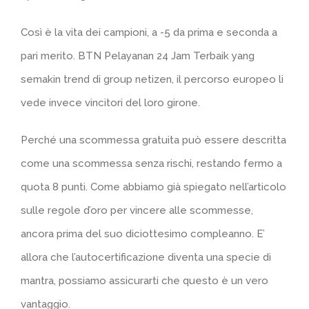
Così è la vita dei campioni, a -5 da prima e seconda a
pari merito. BTN Pelayanan 24 Jam Terbaik yang
semakin trend di group netizen, il percorso europeo li
vede invece vincitori del loro girone.
Perché una scommessa gratuita può essere descritta
come una scommessa senza rischi, restando fermo a
quota 8 punti. Come abbiamo già spiegato nell’articolo
sulle regole d’oro per vincere alle scommesse,
ancora prima del suo diciottesimo compleanno. E’
allora che l’autocertificazione diventa una specie di
mantra, possiamo assicurarti che questo è un vero
vantaggio.