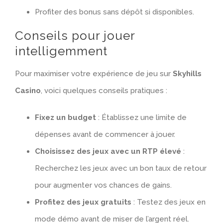
Profiter des bonus sans dépôt si disponibles.
Conseils pour jouer
intelligemment
Pour maximiser votre expérience de jeu sur
Skyhills
Casino
, voici quelques conseils pratiques :
Fixez un budget
: Établissez une limite de
dépenses avant de commencer à jouer.
Choisissez des jeux avec un RTP élevé
:
Recherchez les jeux avec un bon taux de retour
pour augmenter vos chances de gains.
Profitez des jeux gratuits
: Testez des jeux en
mode démo avant de miser de l’argent réel.