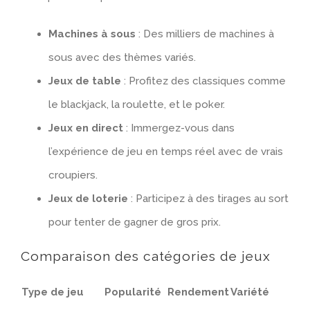
Machines à sous
: Des milliers de machines à
sous avec des thèmes variés.
Jeux de table
: Profitez des classiques comme
le blackjack, la roulette, et le poker.
Jeux en direct
: Immergez-vous dans
l’expérience de jeu en temps réel avec de vrais
croupiers.
Jeux de loterie
: Participez à des tirages au sort
pour tenter de gagner de gros prix.
Comparaison des catégories de jeux
Type de jeu
Popularité
Rendement
Variété