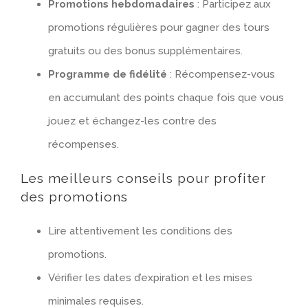
Promotions hebdomadaires
: Participez aux
promotions régulières pour gagner des tours
gratuits ou des bonus supplémentaires.
Programme de fidélité
: Récompensez-vous
en accumulant des points chaque fois que vous
jouez et échangez-les contre des
récompenses.
Les meilleurs conseils pour profiter
des promotions
Lire attentivement les conditions des
promotions.
Vérifier les dates d’expiration et les mises
minimales requises.