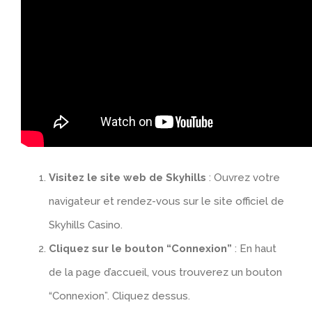
Visitez le site web de Skyhills
: Ouvrez votre
navigateur et rendez-vous sur le site officiel de
Skyhills Casino.
Cliquez sur le bouton “Connexion”
: En haut
de la page d’accueil, vous trouverez un bouton
“Connexion”. Cliquez dessus.