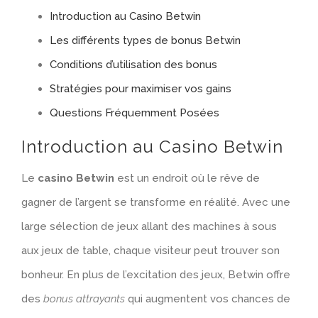
Introduction au Casino Betwin
Les différents types de bonus Betwin
Conditions d’utilisation des bonus
Stratégies pour maximiser vos gains
Questions Fréquemment Posées
Introduction au Casino Betwin
Le
casino Betwin
est un endroit où le rêve de
gagner de l’argent se transforme en réalité. Avec une
large sélection de jeux allant des machines à sous
aux jeux de table, chaque visiteur peut trouver son
bonheur. En plus de l’excitation des jeux, Betwin offre
des
bonus attrayants
qui augmentent vos chances de