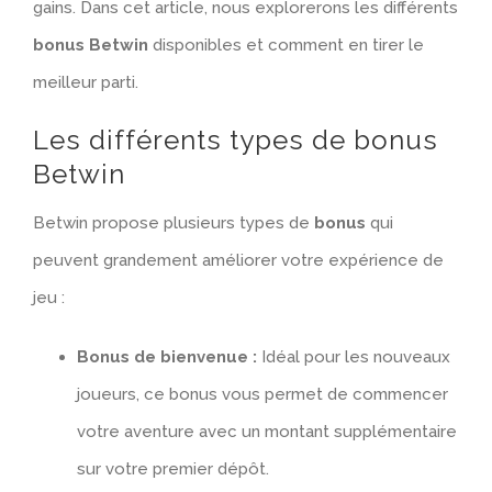
gains. Dans cet article, nous explorerons les différents
bonus Betwin
disponibles et comment en tirer le
meilleur parti.
Les différents types de bonus
Betwin
Betwin propose plusieurs types de
bonus
qui
peuvent grandement améliorer votre expérience de
jeu :
Bonus de bienvenue :
Idéal pour les nouveaux
joueurs, ce bonus vous permet de commencer
votre aventure avec un montant supplémentaire
sur votre premier dépôt.