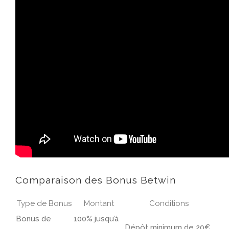
Comparaison des Bonus Betwin
Type de Bonus
Montant
Conditions
Bonus de
100% jusqu’à
Dépôt minimum de 20€