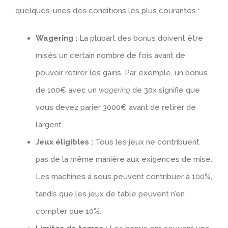
quelques-unes des conditions les plus courantes :
Wagering :
La plupart des bonus doivent être
misés un certain nombre de fois avant de
pouvoir retirer les gains. Par exemple, un bonus
de 100€ avec un
wagering
de 30x signifie que
vous devez parier 3000€ avant de retirer de
l’argent.
Jeux éligibles :
Tous les jeux ne contribuent
pas de la même manière aux exigences de mise.
Les machines à sous peuvent contribuer à 100%,
tandis que les jeux de table peuvent n’en
compter que 10%.