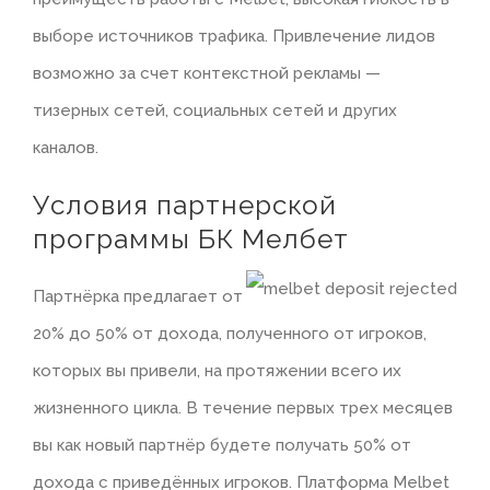
выборе источников трафика. Привлечение лидов
возможно за счет контекстной рекламы —
тизерных сетей, социальных сетей и других
каналов.
Условия партнерской
программы БК Мелбет
Партнёрка предлагает от
20% до 50% от дохода, полученного от игроков,
которых вы привели, на протяжении всего их
жизненного цикла. В течение первых трех месяцев
вы как новый партнёр будете получать 50% от
дохода с приведённых игроков. Платформа Melbet