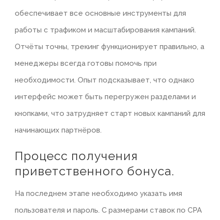
обеспечивает все основные инструменты для
работы с трафиком и масштабирования кампаний.
Отчёты точны, трекинг функционирует правильно, а
менеджеры всегда готовы помочь при
необходимости. Опыт подсказывает, что однако
интерфейс может быть перегружен разделами и
кнопками, что затрудняет старт новых кампаний для
начинающих партнёров.
Процесс получения
приветственного бонуса.
На последнем этапе необходимо указать имя
пользователя и пароль. С размерами ставок по CPA