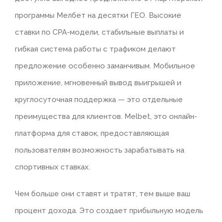
программы Мелбет на десятки ГЕО. Высокие
ставки по CPA-модели, стабильные выплаты и
гибкая система работы с трафиком делают
предложение особенно заманчивым. Мобильное
приложение, мгновенный вывод выигрышей и
круглосуточная поддержка — это отдельные
преимущества для клиентов. Melbet, это онлайн-
платформа для ставок, предоставляющая
пользователям возможность зарабатывать на
спортивных ставках.
Чем больше они ставят и тратят, тем выше ваш
процент дохода. Это создает прибыльную модель