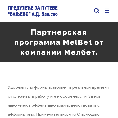
Skip
to
content
Партнерская
программа MelBet от
компании Мелбет.
Удобная платформа позволяет в реальном времени
отслеживать работу и ее особенности. Здесь
явно умеют эффективно взаимодействовать с
аффилиатами. Примечательно, что С помощью