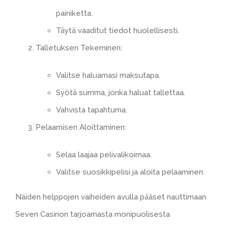
painiketta.
Täytä vaaditut tiedot huolellisesti.
Talletuksen Tekeminen:
Valitse haluamasi maksutapa.
Syötä summa, jonka haluat tallettaa.
Vahvista tapahtuma.
Pelaamisen Aloittaminen:
Selaa laajaa pelivalikoimaa.
Valitse suosikkipelisi ja aloita pelaaminen.
Näiden helppojen vaiheiden avulla pääset nauttimaan
Seven Casinon tarjoamasta monipuolisesta