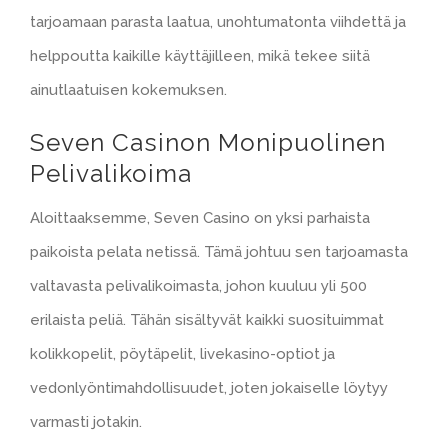
tarjoamaan parasta laatua, unohtumatonta viihdettä ja
helppoutta kaikille käyttäjilleen, mikä tekee siitä
ainutlaatuisen kokemuksen.
Seven Casinon Monipuolinen
Pelivalikoima
Aloittaaksemme, Seven Casino on yksi parhaista
paikoista pelata netissä. Tämä johtuu sen tarjoamasta
valtavasta pelivalikoimasta, johon kuuluu yli 500
erilaista peliä. Tähän sisältyvät kaikki suosituimmat
kolikkopelit, pöytäpelit, livekasino-optiot ja
vedonlyöntimahdollisuudet, joten jokaiselle löytyy
varmasti jotakin.