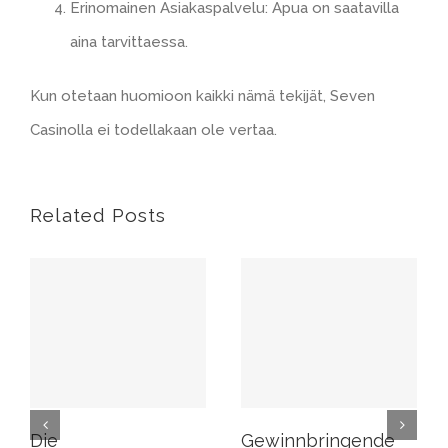
Erinomainen Asiakaspalvelu: Apua on saatavilla
aina tarvittaessa.
Kun otetaan huomioon kaikki nämä tekijät, Seven
Casinolla ei todellakaan ole vertaa.
Related Posts
Die
Gewinnbringende