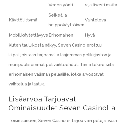
Vedonlyönti
rajallisesti muita
Selkeä ja
Käyttöliittymä
Vaihteleva
helppokäyttöinen
Mobiilikäytettävyys
Erinomainen
Hyvä
Kuten taulukosta näkyy, Seven Casino erottuu
kilpailijoistaan tarjoamalla laajemman pelikirjaston ja
monipuolisemmat pelivaihtoehdot. Tämä tekee siitä
erinomaisen valinnan pelaajille, jotka arvostavat
vaihtelua ja laatua.
Lisäarvoa Tarjoavat
Ominaisuudet Seven Casinolla
Toisin sanoen, Seven Casino ei tarjoa vain pelejä, vaan