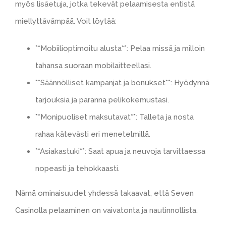
myös lisäetuja, jotka tekevät pelaamisesta entistä
miellyttävämpää. Voit löytää:
**Mobiilioptimoitu alusta**: Pelaa missä ja milloin
tahansa suoraan mobilaitteellasi.
**Säännölliset kampanjat ja bonukset**: Hyödynnä
tarjouksia ja paranna pelikokemustasi.
**Monipuoliset maksutavat**: Talleta ja nosta
rahaa kätevästi eri menetelmillä.
**Asiakastuki**: Saat apua ja neuvoja tarvittaessa
nopeasti ja tehokkaasti.
Nämä ominaisuudet yhdessä takaavat, että Seven
Casinolla pelaaminen on vaivatonta ja nautinnollista.