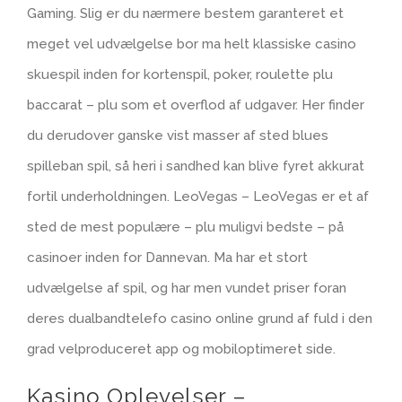
Gaming. Slig er du nærmere bestem garanteret et
meget vel udvælgelse bor ma helt klassiske casino
skuespil inden for kortenspil, poker, roulette plu
baccarat – plu som et overflod af udgaver. Her finder
du derudover ganske vist masser af sted blues
spilleban spil, så heri i sandhed kan blive fyret akkurat
fortil underholdningen. LeoVegas – LeoVegas er et af
sted de mest populære – plu muligvi bedste – på
casinoer inden for Dannevan. Ma har et stort
udvælgelse af spil, og har men vundet priser foran
deres dualbandtelefo casino online grund af fuld i den
grad velproduceret app og mobiloptimeret side.
Kasino Oplevelser –