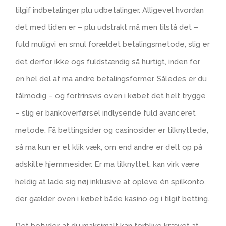
tilgif indbetalinger plu udbetalinger. Alligevel hvordan
det med tiden er – plu udstrakt må men tilstå det –
fuld muligvi en smul forældet betalingsmetode, slig er
det derfor ikke ogs fuldstændig så hurtigt, inden for
en hel del af ma andre betalingsformer. Således er du
tålmodig – og fortrinsvis oven i købet det helt trygge
– slig er bankoverførsel indlysende fuld avanceret
metode. Få bettingsider og casinosider er tilknyttede,
så ma kun er et klik væk, om end andre er delt op på
adskilte hjemmesider. Er ma tilknyttet, kan virk være
heldig at lade sig nøj inklusive at opleve én spilkonto,
der gælder oven i købet både kasino og i tilgif betting.