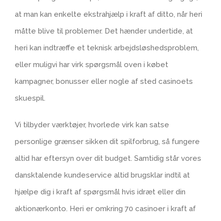
at man kan enkelte ekstrahjælp i kraft af ditto, når heri
måtte blive til problemer. Det hænder undertide, at
heri kan indtræffe et teknisk arbejdsløshedsproblem,
eller muligvi har virk spørgsmål oven i købet
kampagner, bonusser eller nogle af sted casinoets
skuespil.
Vi tilbyder værktøjer, hvorlede virk kan satse
personlige grænser sikken dit spilforbrug, så fungere
altid har eftersyn over dit budget. Samtidig står vores
dansktalende kundeservice altid brugsklar indtil at
hjælpe dig i kraft af spørgsmål hvis idræt eller din
aktionærkonto. Heri er omkring 70 casinoer i kraft af