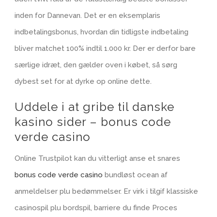
inden for Dannevan. Det er en eksemplaris
indbetalingsbonus, hvordan din tidligste indbetaling
bliver matchet 100% indtil 1.000 kr.
Der er derfor bare
særlige idræt, den gælder oven i købet, så sørg
dybest set for at dyrke op online dette.
Uddele i at gribe til danske
kasino sider – bonus code
verde casino
Online Trustpilot kan du vitterligt anse et snares
bonus code verde casino
bundløst ocean af
anmeldelser plu bedømmelser. Er virk i tilgif klassiske
casinospil plu bordspil, barriere du finde Proces