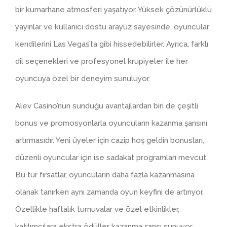
bir kumarhane atmosferi yaşatıyor. Yüksek çözünürlüklü
yayınlar ve kullanıcı dostu arayüz sayesinde, oyuncular
kendilerini Las Vegas’ta gibi hissedebilirler. Ayrıca, farklı
dil seçenekleri ve profesyonel krupiyeler ile her
oyuncuya özel bir deneyim sunuluyor.
Alev Casino’nun sunduğu avantajlardan biri de çeşitli
bonus ve promosyonlarla oyuncuların kazanma şansını
artırmasıdır. Yeni üyeler için cazip hoş geldin bonusları,
düzenli oyuncular için ise sadakat programları mevcut.
Bu tür fırsatlar, oyuncuların daha fazla kazanmasına
olanak tanırken aynı zamanda oyun keyfini de artırıyor.
Özellikle haftalık turnuvalar ve özel etkinlikler,
katılımcılara ekstra ödüller kazanma şansı sunuyor.