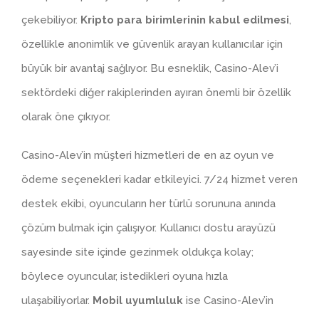
çekebiliyor.
Kripto para birimlerinin kabul edilmesi
,
özellikle anonimlik ve güvenlik arayan kullanıcılar için
büyük bir avantaj sağlıyor. Bu esneklik, Casino-Alev’i
sektördeki diğer rakiplerinden ayıran önemli bir özellik
olarak öne çıkıyor.
Casino-Alev’in müşteri hizmetleri de en az oyun ve
ödeme seçenekleri kadar etkileyici. 7/24 hizmet veren
destek ekibi, oyuncuların her türlü sorununa anında
çözüm bulmak için çalışıyor. Kullanıcı dostu arayüzü
sayesinde site içinde gezinmek oldukça kolay;
böylece oyuncular, istedikleri oyuna hızla
ulaşabiliyorlar.
Mobil uyumluluk
ise Casino-Alev’in