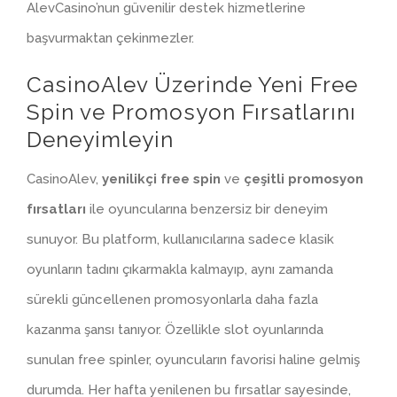
AlevCasino’nun güvenilir destek hizmetlerine
başvurmaktan çekinmezler.
CasinoAlev Üzerinde Yeni Free
Spin ve Promosyon Fırsatlarını
Deneyimleyin
CasinoAlev,
yenilikçi free spin
ve
çeşitli promosyon
fırsatları
ile oyuncularına benzersiz bir deneyim
sunuyor. Bu platform, kullanıcılarına sadece klasik
oyunların tadını çıkarmakla kalmayıp, aynı zamanda
sürekli güncellenen promosyonlarla daha fazla
kazanma şansı tanıyor. Özellikle slot oyunlarında
sunulan free spinler, oyuncuların favorisi haline gelmiş
durumda. Her hafta yenilenen bu fırsatlar sayesinde,