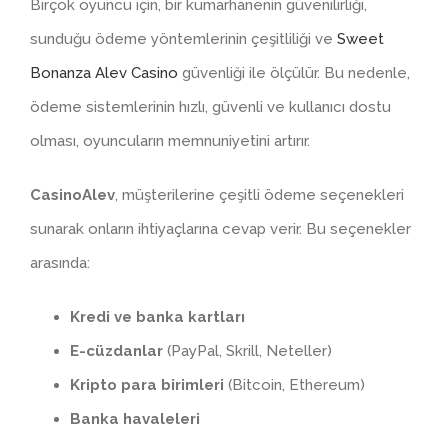
Birçok oyuncu için, bir kumarhanenin güvenilirliği,
sunduğu ödeme yöntemlerinin çeşitliliği ve
Sweet
Bonanza Alev Casino
güvenliği ile ölçülür. Bu nedenle,
ödeme sistemlerinin hızlı, güvenli ve kullanıcı dostu
olması, oyuncuların memnuniyetini artırır.
CasinoAlev
, müşterilerine çeşitli ödeme seçenekleri
sunarak onların ihtiyaçlarına cevap verir. Bu seçenekler
arasında:
Kredi ve banka kartları
E-cüzdanlar
(PayPal, Skrill, Neteller)
Kripto para birimleri
(Bitcoin, Ethereum)
Banka havaleleri