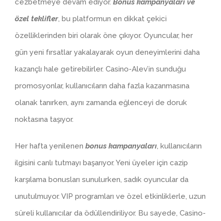
cezbetmeye devam ediyor.
Bonus kampanyaları ve
özel teklifler
, bu platformun en dikkat çekici
özelliklerinden biri olarak öne çıkıyor. Oyuncular, her
gün yeni fırsatlar yakalayarak oyun deneyimlerini daha
kazançlı hale getirebilirler. Casino-Alev’in sunduğu
promosyonlar, kullanıcıların daha fazla kazanmasına
olanak tanırken, aynı zamanda eğlenceyi de doruk
noktasına taşıyor.
Her hafta yenilenen
bonus kampanyaları
, kullanıcıların
ilgisini canlı tutmayı başarıyor. Yeni üyeler için cazip
karşılama bonusları sunulurken, sadık oyuncular da
unutulmuyor. VIP programları ve özel etkinliklerle, uzun
süreli kullanıcılar da ödüllendiriliyor. Bu sayede, Casino-