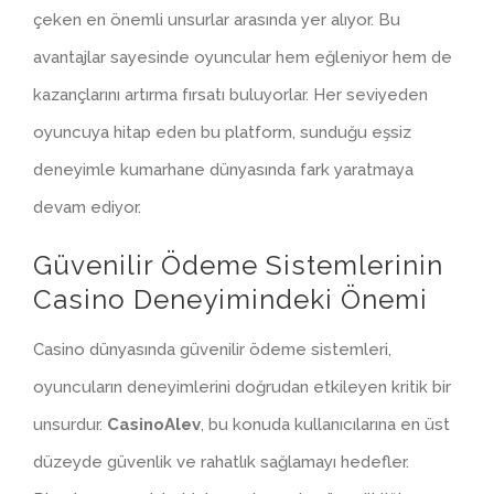
çeken en önemli unsurlar arasında yer alıyor. Bu
avantajlar sayesinde oyuncular hem eğleniyor hem de
kazançlarını artırma fırsatı buluyorlar. Her seviyeden
oyuncuya hitap eden bu platform, sunduğu eşsiz
deneyimle kumarhane dünyasında fark yaratmaya
devam ediyor.
Güvenilir Ödeme Sistemlerinin
Casino Deneyimindeki Önemi
Casino dünyasında güvenilir ödeme sistemleri,
oyuncuların deneyimlerini doğrudan etkileyen kritik bir
unsurdur.
CasinoAlev
, bu konuda kullanıcılarına en üst
düzeyde güvenlik ve rahatlık sağlamayı hedefler.