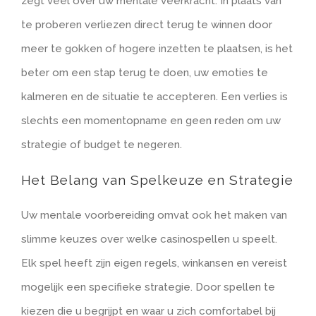
zegt veel over uw mentale veerkracht. In plaats van
te proberen verliezen direct terug te winnen door
meer te gokken of hogere inzetten te plaatsen, is het
beter om een stap terug te doen, uw emoties te
kalmeren en de situatie te accepteren. Een verlies is
slechts een momentopname en geen reden om uw
strategie of budget te negeren.
Het Belang van Spelkeuze en Strategie
Uw mentale voorbereiding omvat ook het maken van
slimme keuzes over welke casinospellen u speelt.
Elk spel heeft zijn eigen regels, winkansen en vereist
mogelijk een specifieke strategie. Door spellen te
kiezen die u begrijpt en waar u zich comfortabel bij