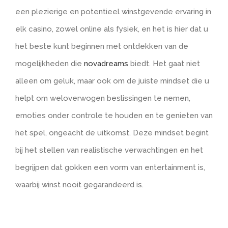
een plezierige en potentieel winstgevende ervaring in
elk casino, zowel online als fysiek, en het is hier dat u
het beste kunt beginnen met ontdekken van de
mogelijkheden die
novadreams
biedt. Het gaat niet
alleen om geluk, maar ook om de juiste mindset die u
helpt om weloverwogen beslissingen te nemen,
emoties onder controle te houden en te genieten van
het spel, ongeacht de uitkomst. Deze mindset begint
bij het stellen van realistische verwachtingen en het
begrijpen dat gokken een vorm van entertainment is,
waarbij winst nooit gegarandeerd is.