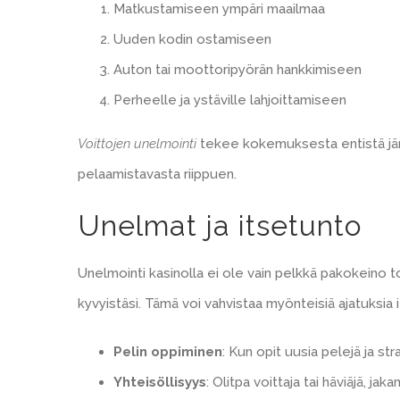
Matkustamiseen ympäri maailmaa
Uuden kodin ostamiseen
Auton tai moottoripyörän hankkimiseen
Perheelle ja ystäville lahjoittamiseen
Voittojen unelmointi
tekee kokemuksesta entistä jänn
pelaamistavasta riippuen.
Unelmat ja itsetunto
Unelmointi kasinolla ei ole vain pelkkä pakokeino
kyvyistäsi. Tämä voi vahvistaa myönteisiä ajatuksia i
Pelin oppiminen
: Kun opit uusia pelejä ja st
Yhteisöllisyys
: Olitpa voittaja tai häviäjä, j