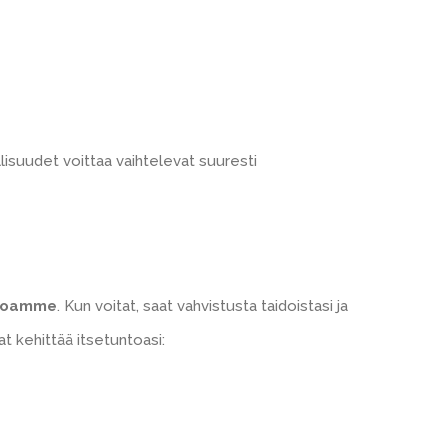
isuudet voittaa vaihtelevat suuresti
ntoamme
. Kun voitat, saat vahvistusta taidoistasi ja
at kehittää itsetuntoasi: