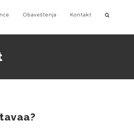
nce
Obaveštenja
Kontakt
t
ttavaa?