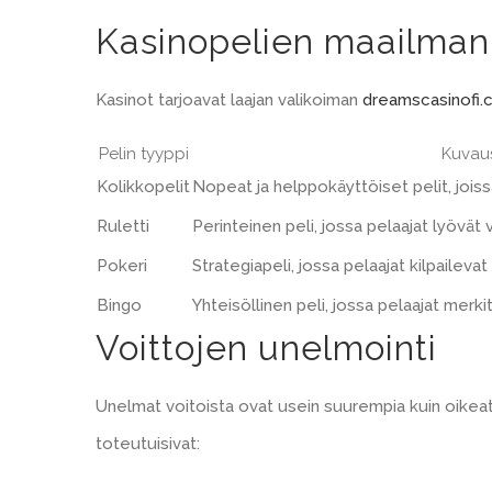
Kasinopelien maailman
Kasinot tarjoavat laajan valikoiman
dreamscasinofi
Pelin tyyppi
Kuvau
Kolikkopelit
Nopeat ja helppokäyttöiset pelit, joiss
Ruletti
Perinteinen peli, jossa pelaajat lyövät
Pokeri
Strategiapeli, jossa pelaajat kilpailevat
Bingo
Yhteisöllinen peli, jossa pelaajat merk
Voittojen unelmointi
Unelmat voitoista ovat usein suurempia kuin oikeat m
toteutuisivat: