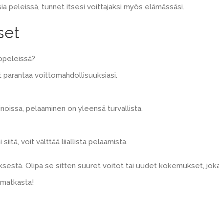
sia peleissä, tunnet itsesi voittajaksi myös elämässäsi.
set
nopeleissä?
t parantaa voittomahdollisuuksiasi.
inoissa, pelaaminen on yleensä turvallista.
siitä, voit välttää liiallista pelaamista.
ksestä. Olipa se sitten suuret voitot tai uudet kokemukset, jo
a matkasta!