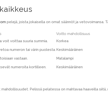
kaikkeus
.com
pelejä, joista jokaisella on omat säännöt ja vetovoimansa.
s
Voitto mahdollisuus
a voit voittaa suuria summia.
Korkea
 vetoa numeron tai värin puolesta.
Keskimääräinen
 toisiaan vastaan.
Matalampi
itsevät numeroita kortilleen.
Keskimääräinen
ahdollisuudet. Pelissä pelatessa on mahtavaa haaveilla siitä, mih