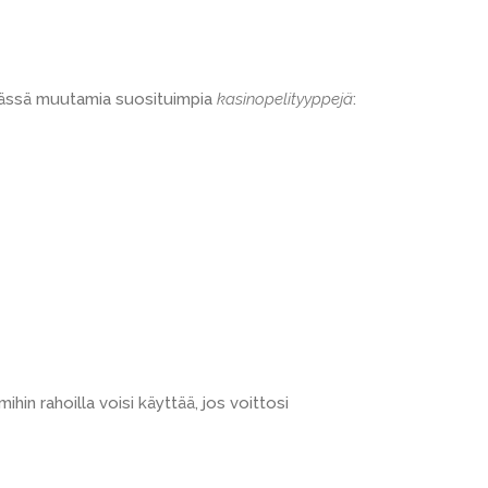
 Tässä muutamia suosituimpia
kasinopelityyppejä
:
in rahoilla voisi käyttää, jos voittosi