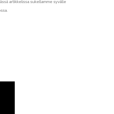
 Tässä artikkelissa sukellamme syvälle
ossa.