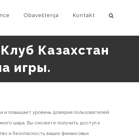
nce
Obaveštenja
Kontakt
 Клуб Казахстан
а игры.
ти и повышает уровень доверия пользователей.
емного шара. Вы сможете получить доступ к
ство и безопасность ваших финансовых