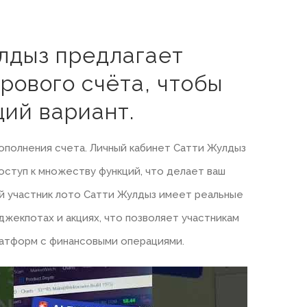
лдыз предлагает
рового счёта, чтобы
ий вариант.
ополнения счета. Личный кабинет Сатти Жулдыз
оступ к множеству функций, что делает ваш
й участник лото Сатти Жулдыз имеет реальные
жекпотах и акциях, что позволяет участникам
латформ с финансовыми операциями.