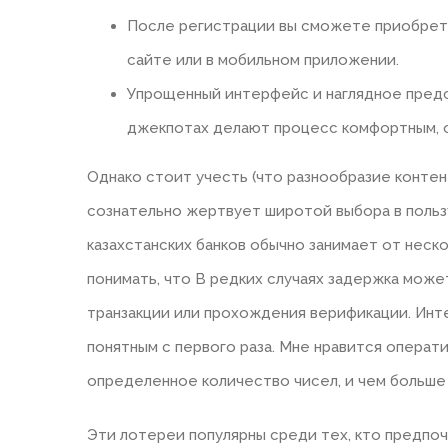
После регистрации вы сможете приобрета
сайте или в мобильном приложении.
Упрощенный интерфейс и наглядное предс
джекпотах делают процесс комфортным, о
Однако стоит учесть (что разнообразие контент
сознательно жертвует широтой выбора в польз
казахстанских банков обычно занимает от неско
понимать, что В редких случаях задержка может
транзакции или прохождения верификации. Инт
понятным с первого раза. Мне нравится операт
определенное количество чисел, и чем больше
Эти лотереи популярны среди тех, кто предпоч