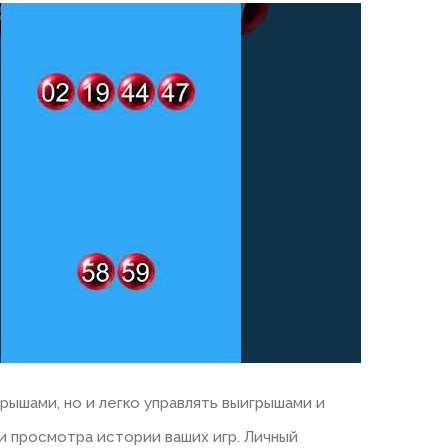
рышами, но и легко управлять выигрышами и
и просмотра истории ваших игр. Личный