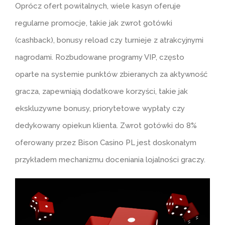
Oprócz ofert powitalnych, wiele kasyn oferuje
regularne promocje, takie jak zwrot gotówki
(cashback), bonusy reload czy turnieje z atrakcyjnymi
nagrodami. Rozbudowane programy VIP, często
oparte na systemie punktów zbieranych za aktywność
gracza, zapewniają dodatkowe korzyści, takie jak
ekskluzywne bonusy, priorytetowe wypłaty czy
dedykowany opiekun klienta. Zwrot gotówki do 8%
oferowany przez Bison Casino PL jest doskonałym
przykładem mechanizmu doceniania lojalności graczy.