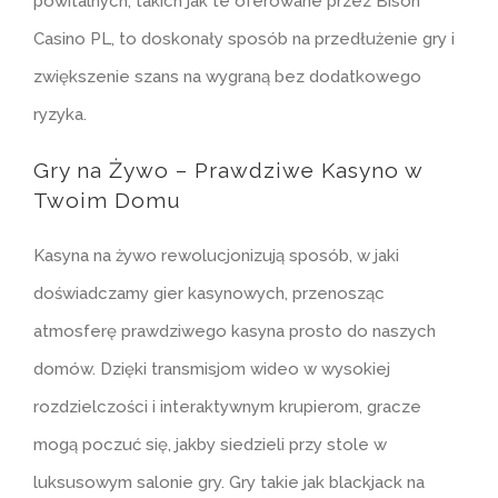
powitalnych, takich jak te oferowane przez Bison
Casino PL, to doskonały sposób na przedłużenie gry i
zwiększenie szans na wygraną bez dodatkowego
ryzyka.
Gry na Żywo – Prawdziwe Kasyno w
Twoim Domu
Kasyna na żywo rewolucjonizują sposób, w jaki
doświadczamy gier kasynowych, przenosząc
atmosferę prawdziwego kasyna prosto do naszych
domów. Dzięki transmisjom wideo w wysokiej
rozdzielczości i interaktywnym krupierom, gracze
mogą poczuć się, jakby siedzieli przy stole w
luksusowym salonie gry. Gry takie jak blackjack na