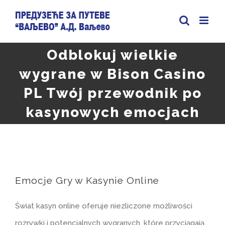
Skip
to
content
Odblokuj wielkie
wygrane w Bison Casino
PL Twój przewodnik po
kasynowych emocjach
Emocje Gry w Kasynie Online
Świat kasyn online oferuje niezliczone możliwości
rozrywki i potencjalnych wygranych, które przyciągają