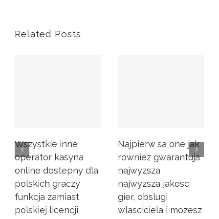
Related Posts
Wszystkie inne
Najpierw sa one jak
operator kasyna
rowniez gwarantuja
online dostepny dla
najwyzsza
polskich graczy
najwyzsza jakosc
funkcja zamiast
gier, obslugi
polskiej licencji
wlasciciela i mozesz