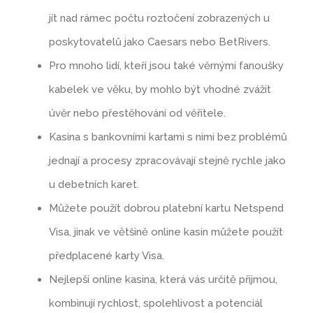
jít nad rámec počtu roztočení zobrazených u
poskytovatelů jako Caesars nebo BetRivers.
Pro mnoho lidí, kteří jsou také věrnými fanoušky
kabelek ve věku, by mohlo být vhodné zvážit
úvěr nebo přestěhování od věřitele.
Kasina s bankovními kartami s nimi bez problémů
jednají a procesy zpracovávají stejně rychle jako
u debetních karet.
Můžete použít dobrou platební kartu Netspend
Visa, jinak ve většině online kasin můžete použít
předplacené karty Visa.
Nejlepší online kasina, která vás určitě přijmou,
kombinují rychlost, spolehlivost a potenciál