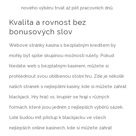
nového výběru trvat až pět pracovních dnů.
Kvalita a rovnost bez
bonusových slov
Webové stránky kasina s bezplatným kreditem by
mohly být spíše skupinou možností rulety. Pokud
hledáte web s bezplatným kasinem, můžete si
prohlédnout svou oblíbenou stolní hru. Zde je několik
našich stránek s nejlepšími kasiny, kde si můžete zahrát
blackjack. Hry hráč vs. krupiér se hrají v různých
formách, které jsou jedním z nejlepších výběrů sázek.
Lidé budou mít přístup k blackjacku ve všech
nejlepších online kasinech, kde si můžete zahrát