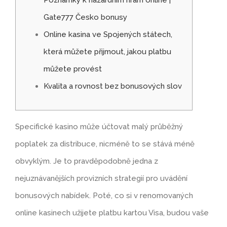
Poznámky k hazardním hrám online |
Gate777 Česko bonusy
Online kasina ve Spojených státech,
která můžete přijmout, jakou platbu
můžete provést
Kvalita a rovnost bez bonusových slov
Specifické kasino může účtovat malý průběžný
poplatek za distribuce, nicméně to se stává méně
obvyklým. Je to pravděpodobně jedna z
nejuznávanějších provizních strategií pro uvádění
bonusových nabídek. Poté, co si v renomovaných
online kasinech užijete platbu kartou Visa, budou vaše