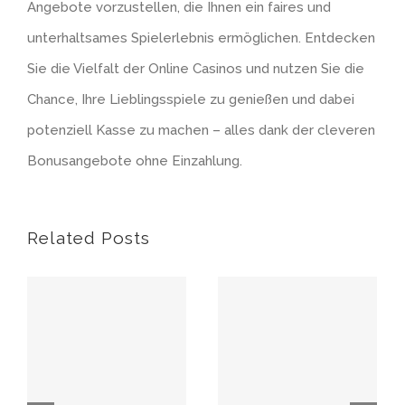
Angebote vorzustellen, die Ihnen ein faires und
unterhaltsames Spielerlebnis ermöglichen. Entdecken
Sie die Vielfalt der Online Casinos und nutzen Sie die
Chance, Ihre Lieblingsspiele zu genießen und dabei
potenziell Kasse zu machen – alles dank der cleveren
Bonusangebote ohne Einzahlung.
Related Posts