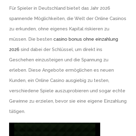
Für Spieler in Deutschland bietet das Jahr 2026
spannende Möglichkeiten, die Welt der Online Casinos
zu erkunden, ohne eigenes Kapital riskieren zu
müssen. Die besten
casino bonus ohne einzahlung
2026
sind dabei der Schlüssel, um direkt ins
Geschehen einzusteigen und die Spannung zu
erleben. Diese Angebote ermöglichen es neuen
Kunden, ein Online Casino ausgiebig zu testen,
verschiedene Spiele auszuprobieren und sogar echte
Gewinne zu erzielen, bevor sie eine eigene Einzahlung
tätigen.