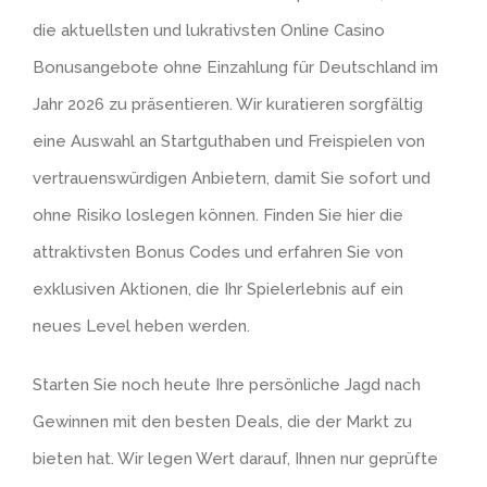
die aktuellsten und lukrativsten Online Casino
Bonusangebote ohne Einzahlung für Deutschland im
Jahr 2026 zu präsentieren. Wir kuratieren sorgfältig
eine Auswahl an Startguthaben und Freispielen von
vertrauenswürdigen Anbietern, damit Sie sofort und
ohne Risiko loslegen können. Finden Sie hier die
attraktivsten Bonus Codes und erfahren Sie von
exklusiven Aktionen, die Ihr Spielerlebnis auf ein
neues Level heben werden.
Starten Sie noch heute Ihre persönliche Jagd nach
Gewinnen mit den besten Deals, die der Markt zu
bieten hat. Wir legen Wert darauf, Ihnen nur geprüfte