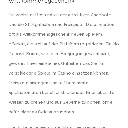
Willkommensgeschenk
Ein zentraler Bestandteil der attraktiven Angebote
sind die Startguthaben und Freispiele. Diese werden
oft als Willkommensgeschenk neuen Spielern
offeriert, die sich auf der Plattform registrieren. Ein No
Deposit Bonus, wie er im Fachjargon genannt wird,
gewährt Ihnen ein kleines Guthaben, das Sie für
verschiedene Spiele im Casino einsetzen können.
Freispiele hingegen sind auf bestimmte
Spielautomaten beschränkt, erlauben Ihnen aber, die
Walzen zu drehen und auf Gewinne zu hoffen, ohne
dafür eigenes Geld auszugeben.
Die Vorteile liegen auf der Hand: Sie können die