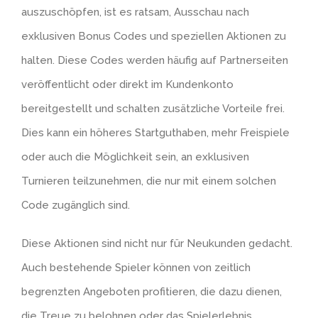
auszuschöpfen, ist es ratsam, Ausschau nach
exklusiven Bonus Codes und speziellen Aktionen zu
halten. Diese Codes werden häufig auf Partnerseiten
veröffentlicht oder direkt im Kundenkonto
bereitgestellt und schalten zusätzliche Vorteile frei.
Dies kann ein höheres Startguthaben, mehr Freispiele
oder auch die Möglichkeit sein, an exklusiven
Turnieren teilzunehmen, die nur mit einem solchen
Code zugänglich sind.
Diese Aktionen sind nicht nur für Neukunden gedacht.
Auch bestehende Spieler können von zeitlich
begrenzten Angeboten profitieren, die dazu dienen,
die Treue zu belohnen oder das Spielerlebnis