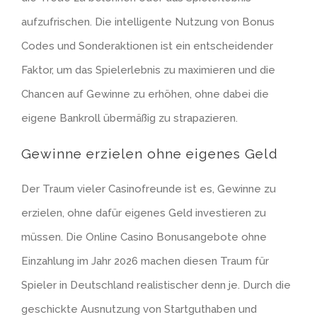
aufzufrischen. Die intelligente Nutzung von Bonus
Codes und Sonderaktionen ist ein entscheidender
Faktor, um das Spielerlebnis zu maximieren und die
Chancen auf Gewinne zu erhöhen, ohne dabei die
eigene Bankroll übermäßig zu strapazieren.
Gewinne erzielen ohne eigenes Geld
Der Traum vieler Casinofreunde ist es, Gewinne zu
erzielen, ohne dafür eigenes Geld investieren zu
müssen. Die Online Casino Bonusangebote ohne
Einzahlung im Jahr 2026 machen diesen Traum für
Spieler in Deutschland realistischer denn je. Durch die
geschickte Ausnutzung von Startguthaben und