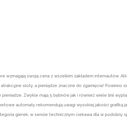
tóre wzmagają swoją cena z wszelkim zakładem internautów. Al
trakcyjne sloty, a pieniądze znaczne do zgarnięcia! Powinno s
e pieniadze.
Zwykle mają 5 bębnów jak i również wiele linii wypł
ernetowe automaty rekomendują uwagi wysokiej jakości grafiką ja
 kategoria gierek, w sensie technicznym ciekawa dla w podobny