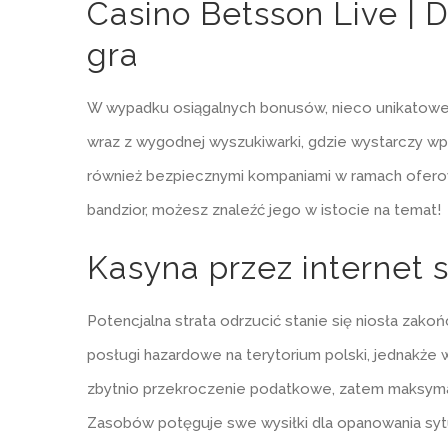
Casino Betsson Live |
gra
W wypadku osiągalnych bonusów, nieco unikatowe
wraz z wygodnej wyszukiwarki, gdzie wystarczy wpi
również bezpiecznymi kompaniami w ramach oferowan
bandzior, możesz znaleźć jego w istocie na temat!
Kasyna przez internet 
Potencjalna strata odrzucić stanie się niosła zak
posługi hazardowe na terytorium polski, jednakż
zbytnio przekroczenie podatkowe, zatem maksymal
Zasobów potęguje swe wysiłki dla opanowania sytu