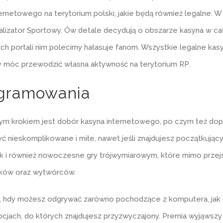
ernetowego na terytorium polski, jakie będą również legalne. W
alizator Sportowy. Ów detale decydują o obszarze kasyna w cał
ch portali nim polecimy hałasuje fanom. Wszystkie legalne kas
y móc przewodzić własna aktywność na terytorium RP.
ogramowania
ym krokiem jest dobór kasyna internetowego, po czym też do
yć nieskomplikowane i miłe, nawet jeśli znajdujesz początkując
ak i również nowoczesne gry trójwymiarowym, które mimo przej
ków oraz wytwórców.
, hdy możesz odgrywać zarówno pochodzące z komputera, jak i z
pcjach, do których znajdujesz przyzwyczajony. Premia wyjąwsz