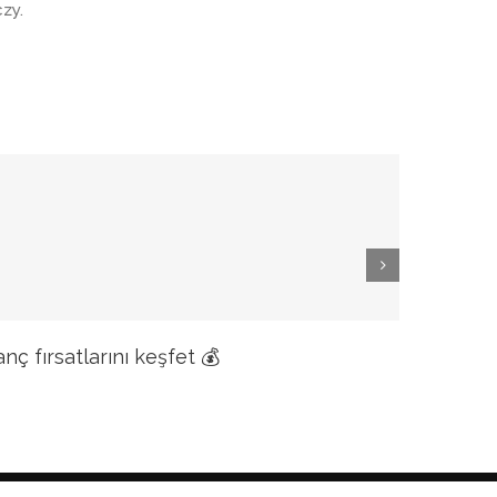
zy.
ç fırsatlarını keşfet 💰
Roulet
Guide