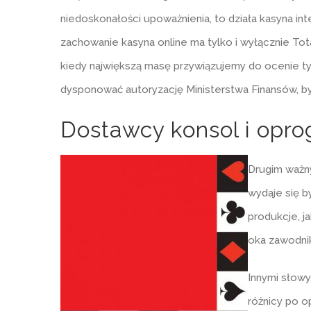
niedoskonałości upoważnienia, to działa kasyna int
zachowanie kasyna online ma tylko i wyłącznie Tot
kiedy największą masę przywiązujemy do ocenie ty
dysponować autoryzację Ministerstwa Finansów, b
Dostawcy konsol i opr
Drugim ważn
wydaje się b
produkcje, j
oka zawodni
Innymi słowy
różnicy po o