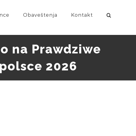
nce
Obaveštenja
Kontakt
go na Prawdziwe
 polsce 2026