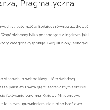
nanza, Pragmatyczna
zawodnicy automatów. Będziesz również użytkować
. Współdziałamy tylko pochodzące z legalnymi jak i
który kategoria dysponuje Twój ulubiony jednoręki
bne stanowisko wobec klasy, które świadczą
Nasze państwo uważa grę w zagranicznym serwisie
ię faktycznie ogromna. Krajowe Ministerstwo
z z lokalnym uprawnieniem, nieistotne bądź owe