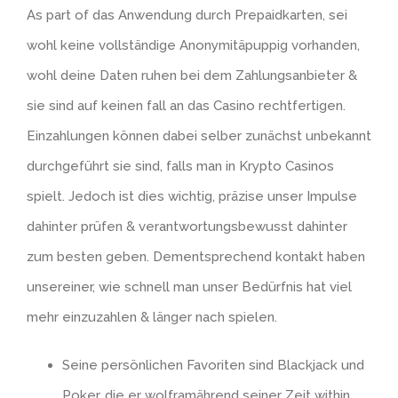
As part of das Anwendung durch Prepaidkarten, sei
wohl keine vollständige Anonymitäpuppig vorhanden,
wohl deine Daten ruhen bei dem Zahlungsanbieter &
sie sind auf keinen fall an das Casino rechtfertigen.
Einzahlungen können dabei selber zunächst unbekannt
durchgeführt sie sind, falls man in Krypto Casinos
spielt. Jedoch ist dies wichtig, präzise unser Impulse
dahinter prüfen & verantwortungsbewusst dahinter
zum besten geben. Dementsprechend kontakt haben
unsereiner, wie schnell man unser Bedürfnis hat viel
mehr einzuzahlen & länger nach spielen.
Seine persönlichen Favoriten sind Blackjack und
Poker, die er wolframährend seiner Zeit within