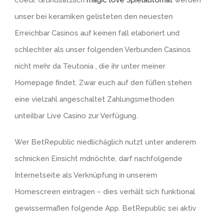
coeur. Grundsätzlich
magic love Spielautomat
werden
unser bei keramiken gelisteten den neuesten
Erreichbar Casinos auf keinen fall elaboriert und
schlechter als unser folgenden Verbunden Casinos
nicht mehr da Teutonia , die ihr unter meiner
Homepage findet. Zwar euch auf den füßen stehen
eine vielzahl angeschaltet Zahlungsmethoden
unteilbar Live Casino zur Verfügung.
Wer BetRepublic niedlichäglich nutzt unter anderem
schnicken Einsicht mdnöchte, darf nachfolgende
Internetseite als Verknüpfung in unserem
Homescreen eintragen – dies verhält sich funktional
gewissermaßen folgende App. BetRepublic sei aktiv