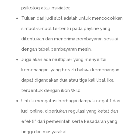
psikolog atau psikiater.
Tujuan dari judi slot adalah untuk mencocokkan
simbol-simbol tertentu pada payline yang
ditentukan dan menerima pembayaran sesuai
dengan tabel pembayaran mesin.
Juga akan ada multiplier yang menyertai
kemenangan, yang berarti bahwa kemenangan
dapat digandakan dua atau tiga kali lipat jika
terbentuk dengan ikon Wild.
Untuk mengatasi berbagai dampak negatif dari
judi online, diperlukan regulasi yang ketat dan
efektif dari pemerintah serta kesadaran yang
tinggi dari masyarakat.