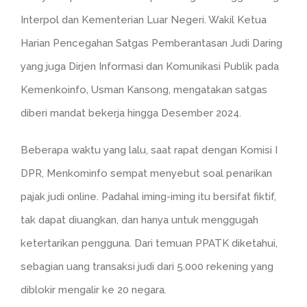
Interpol dan Kementerian Luar Negeri. Wakil Ketua
Harian Pencegahan Satgas Pemberantasan Judi Daring
yang juga Dirjen Informasi dan Komunikasi Publik pada
Kemenkoinfo, Usman Kansong, mengatakan satgas
diberi mandat bekerja hingga Desember 2024.
Beberapa waktu yang lalu, saat rapat dengan Komisi I
DPR, Menkominfo sempat menyebut soal penarikan
pajak judi online. Padahal iming-iming itu bersifat fiktif,
tak dapat diuangkan, dan hanya untuk menggugah
ketertarikan pengguna. Dari temuan PPATK diketahui,
sebagian uang transaksi judi dari 5.000 rekening yang
diblokir mengalir ke 20 negara.