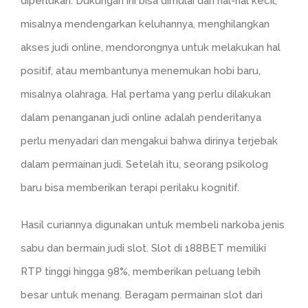
diperlukan. Dukungan ini bisa dimulai dari hal-hal kecil,
misalnya mendengarkan keluhannya, menghilangkan
akses judi online, mendorongnya untuk melakukan hal
positif, atau membantunya menemukan hobi baru,
misalnya olahraga. Hal pertama yang perlu dilakukan
dalam penanganan judi online adalah penderitanya
perlu menyadari dan mengakui bahwa dirinya terjebak
dalam permainan judi. Setelah itu, seorang psikolog
baru bisa memberikan terapi perilaku kognitif.
Hasil curiannya digunakan untuk membeli narkoba jenis
sabu dan bermain judi slot. Slot di 188BET memiliki
RTP tinggi hingga 98%, memberikan peluang lebih
besar untuk menang. Beragam permainan slot dari