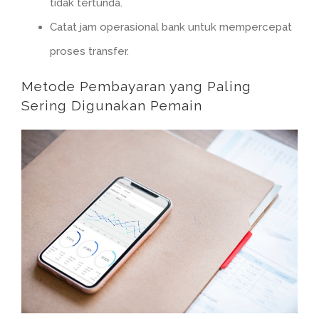
tidak tertunda.
Catat jam operasional bank untuk mempercepat
proses transfer.
Metode Pembayaran yang Paling
Sering Digunakan Pemain