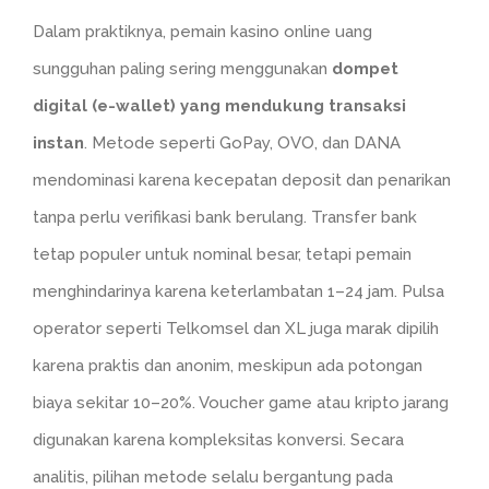
Dalam praktiknya, pemain kasino online uang
sungguhan paling sering menggunakan
dompet
digital (e-wallet) yang mendukung transaksi
instan
. Metode seperti GoPay, OVO, dan DANA
mendominasi karena kecepatan deposit dan penarikan
tanpa perlu verifikasi bank berulang. Transfer bank
tetap populer untuk nominal besar, tetapi pemain
menghindarinya karena keterlambatan 1–24 jam. Pulsa
operator seperti Telkomsel dan XL juga marak dipilih
karena praktis dan anonim, meskipun ada potongan
biaya sekitar 10–20%. Voucher game atau kripto jarang
digunakan karena kompleksitas konversi. Secara
analitis, pilihan metode selalu bergantung pada