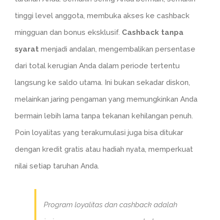
tinggi level anggota, membuka akses ke cashback
mingguan dan bonus eksklusif.
Cashback tanpa
syarat
menjadi andalan, mengembalikan persentase
dari total kerugian Anda dalam periode tertentu
langsung ke saldo utama. Ini bukan sekadar diskon,
melainkan jaring pengaman yang memungkinkan Anda
bermain lebih lama tanpa tekanan kehilangan penuh.
Poin loyalitas yang terakumulasi juga bisa ditukar
dengan kredit gratis atau hadiah nyata, memperkuat
nilai setiap taruhan Anda.
Program loyalitas dan cashback adalah