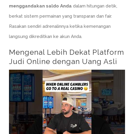
menggandakan saldo Anda
dalam hitungan detik,
berkat sistem permainan yang transparan dan fair.
Rasakan sendiri adrenalinnya ketika kemenangan
langsung dikreditkan ke akun Anda.
Mengenal Lebih Dekat Platform
Judi Online dengan Uang Asli