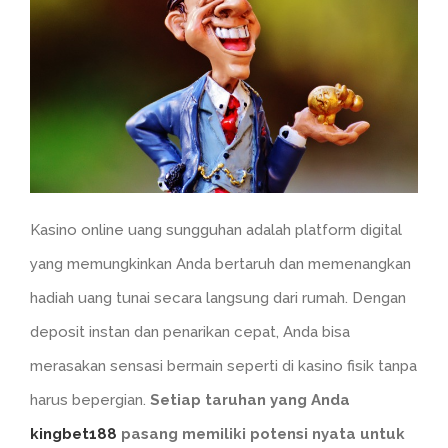
Kasino online uang sungguhan adalah platform digital
yang memungkinkan Anda bertaruh dan memenangkan
hadiah uang tunai secara langsung dari rumah. Dengan
deposit instan dan penarikan cepat, Anda bisa
merasakan sensasi bermain seperti di kasino fisik tanpa
harus bepergian.
Setiap taruhan yang Anda
kingbet188
pasang memiliki potensi nyata untuk