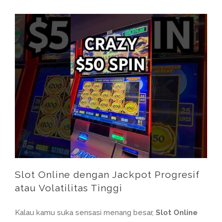
Slot Online dengan Jackpot Progresif
atau Volatilitas Tinggi
Kalau kamu suka sensasi menang besar,
Slot Online