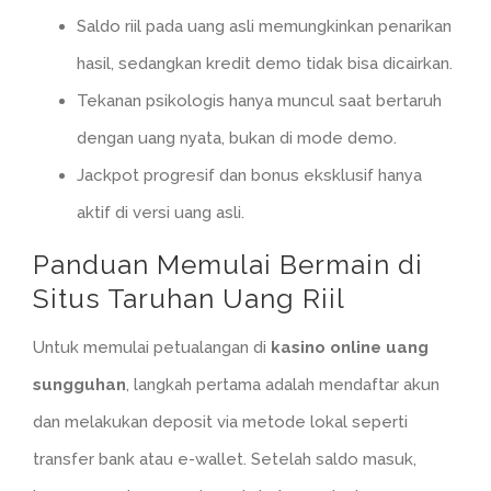
Saldo riil pada uang asli memungkinkan penarikan
hasil, sedangkan kredit demo tidak bisa dicairkan.
Tekanan psikologis hanya muncul saat bertaruh
dengan uang nyata, bukan di mode demo.
Jackpot progresif dan bonus eksklusif hanya
aktif di versi uang asli.
Panduan Memulai Bermain di
Situs Taruhan Uang Riil
Untuk memulai petualangan di
kasino online uang
sungguhan
, langkah pertama adalah mendaftar akun
dan melakukan deposit via metode lokal seperti
transfer bank atau e-wallet. Setelah saldo masuk,