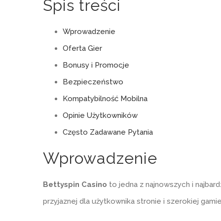
Spis treści
Wprowadzenie
Oferta Gier
Bonusy i Promocje
Bezpieczeństwo
Kompatybilność Mobilna
Opinie Użytkowników
Często Zadawane Pytania
Wprowadzenie
Bettyspin Casino
to jedna z najnowszych i najbar
przyjaznej dla użytkownika stronie i szerokiej gam