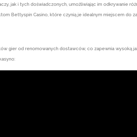
czy, jak i tych doświadczonych, umożliwiając im odkrywanie ró
tom Bettyspin Casino, które czynią je idealnym miejscem do zab
ików gier od renomowanych dostawców, co zapewnia wysoką jak
kasyno: