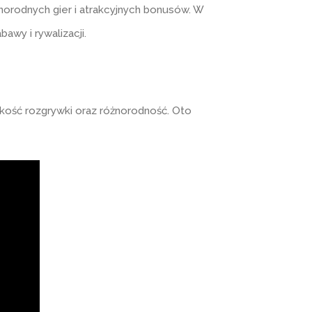
żnorodnych gier i atrakcyjnych bonusów. W
awy i rywalizacji.
ość rozgrywki oraz różnorodność. Oto