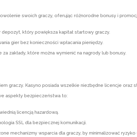
wolenie swoich graczy, oferując różnorodne bonusy i promocje.
depozyt, który powiększa kapitał startowy graczy.
ia gier bez konieczności wpłacania pieniędzy.
za zakłady, które można wymienić na nagrody lub bonusy.
niem graczy. Kasyno posiada wszelkie niezbędne licencje oraz 
we aspekty bezpieczeństwa to:
iednią licencją hazardową.
ologia SSL dla bezpiecznej komunikacji.
e mechanizmy wsparcia dla graczy, by minimalizować ryzyko u