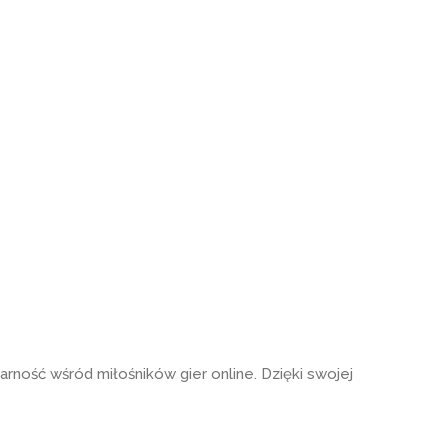
rność wśród miłośników gier online. Dzięki swojej