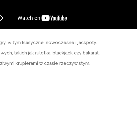
y, w tym klasyczne, nowoczesne i jackpoty.
ch, takich jak ruletka, blackjack czy bakarat.
iwymi krupierami w czasie rzeczywistym.