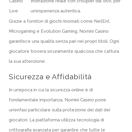
Casinò
Interazione reale con croupier dal vivo, per
Live
un’esperienza autentica.
Grazie a fornitori di giochi rinomati come NetEnt,
Microgaming e Evolution Gaming, Nomini Casino
garantisce una qualità senza pari nei propri titoli. Ogni
giocatore troverà sicuramente qualcosa che cattura
la sua attenzione.
Sicurezza e Affidabilità
In un’epoca in cui la sicurezza online è di
fondamentale importanza, Nomini Casino pone
un’enfasi particolare sulla protezione dei dati dei
giocatori. La piattaforma utilizza tecnologia di
crittografia avanzata per garantire che tutte le