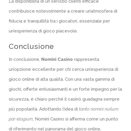
La disponibilità di un servizio clienti efficace
contribuisce notevolmente a creare un’atmosfera di
fiducia e tranquillità tra i giocatori, essenziale per
un’esperienza di gioco piacevole.
Conclusione
In conclusione,
Nomini Casino
rappresenta
un’opzione eccellente per chi cerca un’esperienza di
gioco online di alta qualità. Con una vasta gamma di
giochi, offerte entusiasmanti e un forte impegno per la
sicurezza, è chiaro perché il casinò guadagna sempre
più popolarità. Adottando l’idea di
tanto nomini nullum
par elogium
, Nomini Casino si afferma come un punto
di riferimento nel panorama del gioco online,