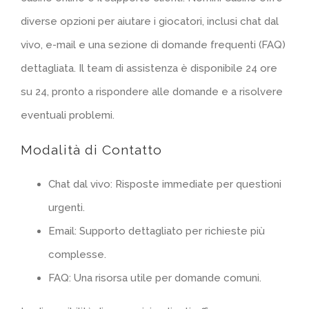
diverse opzioni per aiutare i giocatori, inclusi chat dal
vivo, e-mail e una sezione di domande frequenti (FAQ)
dettagliata. Il team di assistenza è disponibile 24 ore
su 24, pronto a rispondere alle domande e a risolvere
eventuali problemi.
Modalità di Contatto
Chat dal vivo: Risposte immediate per questioni
urgenti.
Email: Supporto dettagliato per richieste più
complesse.
FAQ: Una risorsa utile per domande comuni.