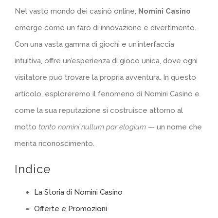
Nel vasto mondo dei casinò online,
Nomini Casino
emerge come un faro di innovazione e divertimento.
Con una vasta gamma di giochi e un’interfaccia
intuitiva, offre un’esperienza di gioco unica, dove ogni
visitatore può trovare la propria avventura. In questo
articolo, esploreremo il fenomeno di Nomini Casino e
come la sua reputazione si costruisce attorno al
motto
tanto nomini nullum par elogium
— un nome che
merita riconoscimento.
Indice
La Storia di Nomini Casino
Offerte e Promozioni