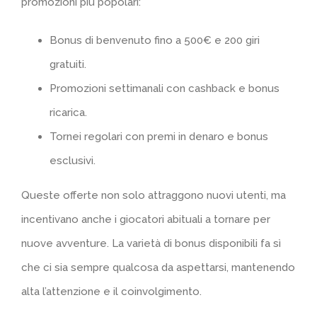
promozioni più popolari:
Bonus di benvenuto fino a 500€ e 200 giri
gratuiti.
Promozioni settimanali con cashback e bonus
ricarica.
Tornei regolari con premi in denaro e bonus
esclusivi.
Queste offerte non solo attraggono nuovi utenti, ma
incentivano anche i giocatori abituali a tornare per
nuove avventure. La varietà di bonus disponibili fa sì
che ci sia sempre qualcosa da aspettarsi, mantenendo
alta l’attenzione e il coinvolgimento.