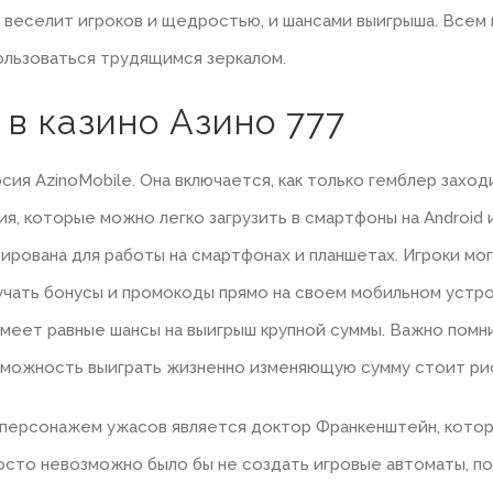
7 веселит игроков и щедростью, и шансами выигрыша. Всем
ользоваться трудящимся зеркалом.
 в казино Азино 777
сия AzinoMobile. Она включается, как только гемблер заход
, которые можно легко загрузить в смартфоны на Android ил
ирована для работы на смартфонах и планшетах. Игроки мо
лучать бонусы и промокоды прямо на своем мобильном устр
 имеет равные шансы на выигрыш крупной суммы. Важно помн
озможность выиграть жизненно изменяющую сумму стоит рис
 персонажем ужасов является доктор Франкенштейн, которы
росто невозможно было бы не создать игровые автоматы, п