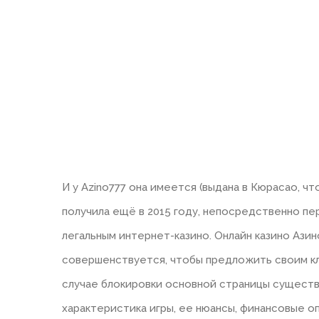
И у Azino777 она имеется (выдана в Кюрасао, ч
получила ещё в 2015 году, непосредственно п
легальным интернет-казино. Онлайн казино Азин
совершенствуется, чтобы предложить своим кл
случае блокировки основной страницы существ
характеристика игры, ее нюансы, финансовые о