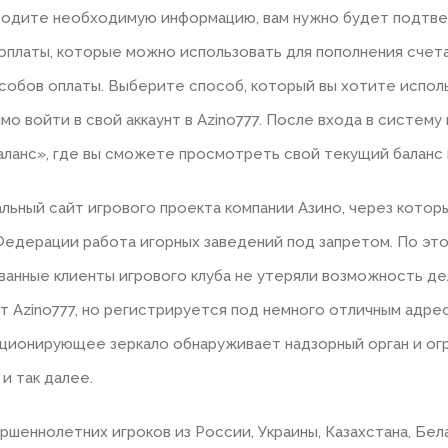
 вводите необходимую информацию, вам нужно будет подтве
оплаты, которые можно использовать для пополнения счета
собов оплаты. Выберите способ, который вы хотите исполь
о войти в свой аккаунт в Azino777. После входа в систему
баланс», где вы сможете просмотреть свой текущий баланс 
ьный сайт игрового проекта компании Азино, через которы
Федерации работа игорных заведений под запретом. По это
ванные клиенты игрового клуба не утеряли возможность дел
т Azino777, но регистрируется под немного отличным адр
кционирующее зеркало обнаруживает надзорный орган и огр
и так далее.
шеннолетних игроков из России, Украины, Казахстана, Бел