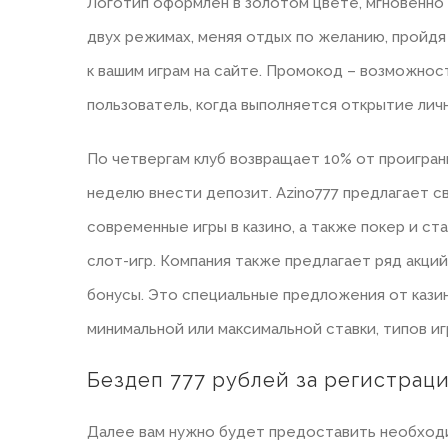
Логотип оформлен в золотом цвете, мгновенно б
двух режимах, меняя отдых по желанию, пройдя
к вашим играм на сайте. Промокод – возможно
пользователь, когда выполняется открытие личн
По четвергам клуб возвращает 10% от проигран
неделю внести депозит. Azino777 предлагает с
современные игры в казино, а также покер и с
слот-игр. Компания также предлагает ряд акций
бонусы. Это специальные предложения от казин
минимальной или максимальной ставки, типов иг
Бездеп 777 рублей за регистраци
Далее вам нужно будет предоставить необходи