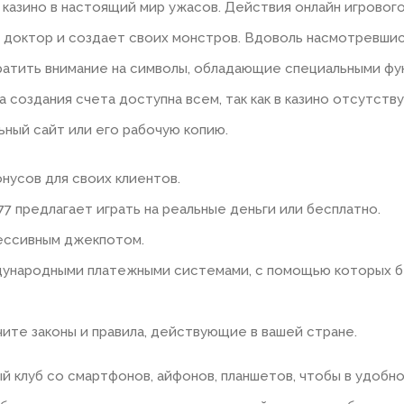
казино в настоящий мир ужасов. Действия онлайн игрового 
й доктор и создает своих монстров. Вдоволь насмотревши
ратить внимание на символы, обладающие специальными фун
а создания счета доступна всем, так как в казино отсутс
ьный сайт или его рабочую копию.
нусов для своих клиентов.
77 предлагает играть на реальные деньги или бесплатно.
рессивным джекпотом.
дународными платежными системами, с помощью которых бе
чите законы и правила, действующие в вашей стране.
й клуб со смартфонов, айфонов, планшетов, чтобы в удобн