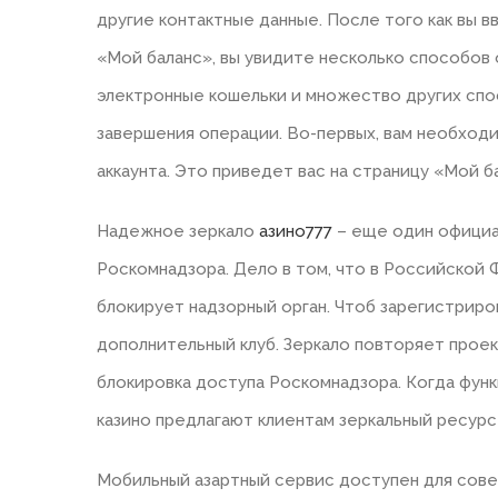
другие контактные данные. После того как вы
«Мой баланс», вы увидите несколько способов 
электронные кошельки и множество других спо
завершения операции. Во-первых, вам необходим
аккаунта. Это приведет вас на страницу «Мой 
Надежное зеркало
азино777
– еще один официал
Роскомнадзора. Дело в том, что в Российской 
блокирует надзорный орган. Чтоб зарегистриро
дополнительный клуб. Зеркало повторяет проек
блокировка доступа Роскомнадзора. Когда фун
казино предлагают клиентам зеркальный ресурс 
Мобильный азартный сервис доступен для совер