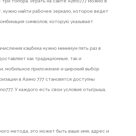
 три топора. Играть на сайте Azino777 можно в
т, нужно найти рабочее зеркало, которое ведет
комбинация символов, которую указывает
ачисления кэшбека нужно минимум пять раз в
доставляет как традиционные, так и
ами, мобильное приложение и широкий выбор
ризации в Азино 777 становятся доступны
no777. У каждого есть свои условия отыгрыша,
ого метода, это может быть ваше имя, адрес и