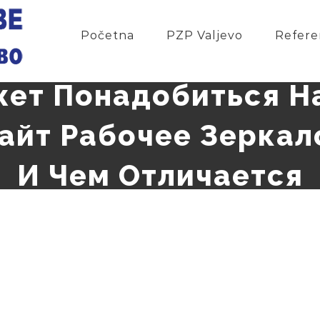
Početna
PZP Valjevo
Refere
ет Понадобиться На
йт Рабочее Зеркало
И Чем Отличается