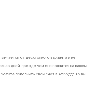
отличается от десктопного варианта и не
лько дней, прежде чем они появятся на вашем
хотите пополнить свой счет в Azino777, то вы