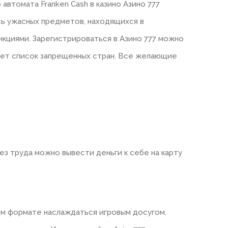
автомата Franken Cash в казино Азино 777
сь ужасных предметов, находящихся в
кциями. Зарегистрироваться в Азино 777 можно
твует список запрещенных стран. Все желающие
з труда можно вывести деньги к себе на карту
ом формате наслаждаться игровым досугом.