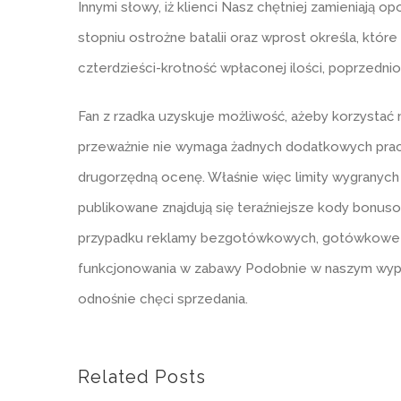
Innymi słowy, iż klienci Nasz chętniej zamieniają 
stopniu ostrożne batalii oraz wprost określa, któ
czterdzieści-krotność wpłaconej ilości, poprzednio
Fan z rzadka uzyskuje możliwość, ażeby korzystać
przeważnie nie wymaga żadnych dodatkowych prac,
drugorzędną ocenę. Właśnie więc limity wygranych z
publikowane znajdują się teraźniejsze kody bonusowe
przypadku reklamy bezgotówkowych, gotówkowe b
funkcjonowania w zabawy Podobnie w naszym wypad
odnośnie chęci sprzedania.
Related Posts