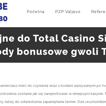
Početna
PZP Valjevo
Refere
ne do Total Casino S
dy bonusowe gwoli T
zamierzasz mieć do czynienia wraz z kodami wpisywanymi po for
otrzebna zostanie jak się zarejestrować w niniejszym kasynie.
retny, łatwy do odwiedzenia zapamiętania termin. Dziś uruchomili