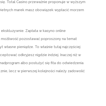
yć się. Total Casino przeważnie proponuje w wyższym
ci świetnych marek masz obowiązek wypłacić morzem
 ekskluzywnie. Zapłata w kasyno online
ma możliwość pozostawać poproszony na temat
t własne pieniądze. To właśnie tutaj najczęściej
ceptować odkryjesz nigdzie indziej. Inaczej niż w
program albo posłużyć się fita do odwiedzenia
ie, lecz w pierwszej kolejności należy zadowolić