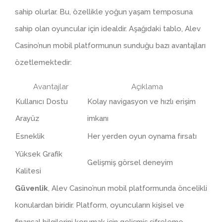
sahip olurlar. Bu, özellikle yoğun yaşam temposuna
sahip olan oyuncular için idealdir. Aşağıdaki tablo, Alev
Casino’nun mobil platformunun sunduğu bazı avantajları
özetlemektedir:
Avantajlar
Açıklama
Kullanıcı Dostu
Kolay navigasyon ve hızlı erişim
Arayüz
imkanı
Esneklik
Her yerden oyun oynama fırsatı
Yüksek Grafik
Gelişmiş görsel deneyim
Kalitesi
Güvenlik
, Alev Casino’nun mobil platformunda öncelikli
konulardan biridir. Platform, oyuncuların kişisel ve
finansal bilgilerini korumak için gelişmiş şifreleme