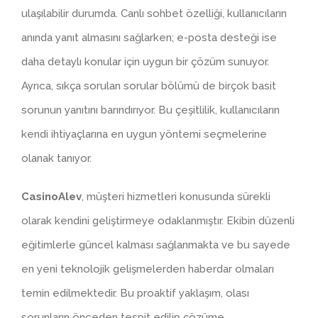
ulaşılabilir durumda. Canlı sohbet özelliği, kullanıcıların
anında yanıt almasını sağlarken; e-posta desteği ise
daha detaylı konular için uygun bir çözüm sunuyor.
Ayrıca, sıkça sorulan sorular bölümü de birçok basit
sorunun yanıtını barındırıyor. Bu çeşitlilik, kullanıcıların
kendi ihtiyaçlarına en uygun yöntemi seçmelerine
olanak tanıyor.
CasinoAlev
, müşteri hizmetleri konusunda sürekli
olarak kendini geliştirmeye odaklanmıştır. Ekibin düzenli
eğitimlerle güncel kalması sağlanmakta ve bu sayede
en yeni teknolojik gelişmelerden haberdar olmaları
temin edilmektedir. Bu proaktif yaklaşım, olası
sorunların önceden tespit edilip çözüme