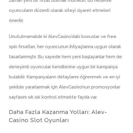
zaman yeni bir fırsat bulmak mümkün; bu nedenle
oyuncuların düzenli olarak siteyi ziyaret etmeleri
önerilir.
Unutulmamalıdır ki AlevCasino’daki bonuslar ve free
spin fırsatları, her oyuncunun ihtiyaçlarına uygun olarak
tasarlanmıştır. Bu sayede hem yeni başlayanlar hem de
deneyimli oyuncular kendilerine uygun bir kampanya
bulabilir. Kampanyaların detaylarını öğrenmek ve en iyi
şekilde yararlanmak için AlevCasino’nun promosyonlar
sayfasını sık sık kontrol etmekte fayda var.
Daha Fazla Kazanma Yolları: Alev-
Casino Slot Oyunları