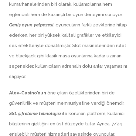
kumarhanelerinden biri olarak, kullanıcılarına hem
eğlenceli hem de kazançlı bir oyun deneyimi sunuyor.
Geniş oyun yelpazesi
, oyuncuların farklı zevklerine hitap
ederken, her biri yüksek kaliteli grafikler ve etkileyici
ses efektleriyle donatılmıştır. Slot makinelerinden rulet
ve blackjack gibi klasik masa oyunlarına kadar uzanan
seçenekler, kullanıcıların adrenalin dolu anlar yaşamasını
sağlıyor.
Alev-Casino’nun
öne çıkan özelliklerinden biri de
güvenilirlik ve müşteri memnuniyetine verdiği önemdir.
SSL şifreleme teknolojisi
ile korunan platform, kullanıcı
bilgilerinin gizliliğini en üst düzeyde tutar. Ayrıca, 7/24
erişilebilir müşteri hizmetleri sayesinde oyuncular,