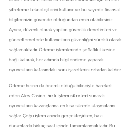
şifreleme teknolojilerini kullanır ve bu sayede finansal
bilgilerinizin güvende olduğundan emin olabilirsiniz.
Ayrıca, düzenli olarak yapılan güvenlik denetimleri ve
güncellemelerle kullanıcıların güvenliğini sürekli olarak
sağlamaktadır. Ödeme işlemlerinde şeffaflık ilkesine
bağlı kalarak, her adımda bilgilendirme yaparak
oyuncuların kafasındaki soru işaretlerini ortadan kaldırır.
Ödeme hızının da önemli olduğu bilinciyle hareket
eden Alev Casino,
hızlı işlem süreleri
sunarak
oyuncuların kazançlarına en kısa sürede ulaşmalarını
sağlar. Çoğu işlem anında gerçekleşirken, bazı
durumlarda birkaç saat içinde tamamlanmaktadır. Bu