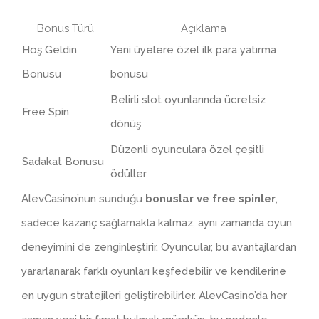
Bonus Türü
Açıklama
Hoş Geldin
Yeni üyelere özel ilk para yatırma
Bonusu
bonusu
Belirli slot oyunlarında ücretsiz
Free Spin
dönüş
Düzenli oyunculara özel çeşitli
Sadakat Bonusu
ödüller
AlevCasino’nun sunduğu
bonuslar ve free spinler
,
sadece kazanç sağlamakla kalmaz, aynı zamanda oyun
deneyimini de zenginleştirir. Oyuncular, bu avantajlardan
yararlanarak farklı oyunları keşfedebilir ve kendilerine
en uygun stratejileri geliştirebilirler. AlevCasino’da her