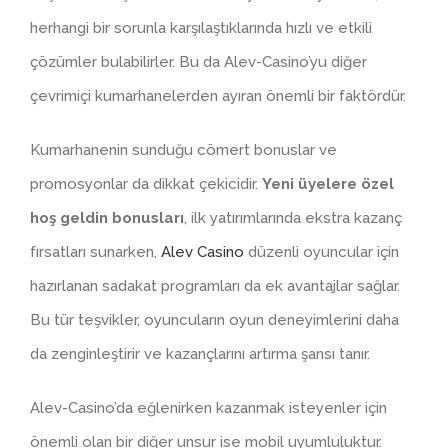
herhangi bir sorunla karşılaştıklarında hızlı ve etkili
çözümler bulabilirler. Bu da Alev-Casino’yu diğer
çevrimiçi kumarhanelerden ayıran önemli bir faktördür.
Kumarhanenin sunduğu cömert bonuslar ve
promosyonlar da dikkat çekicidir.
Yeni üyelere özel
hoş geldin bonusları
, ilk yatırımlarında ekstra kazanç
fırsatları sunarken,
Alev Casino
düzenli oyuncular için
hazırlanan sadakat programları da ek avantajlar sağlar.
Bu tür teşvikler, oyuncuların oyun deneyimlerini daha
da zenginleştirir ve kazançlarını artırma şansı tanır.
Alev-Casino’da eğlenirken kazanmak isteyenler için
önemli olan bir diğer unsur ise mobil uyumluluktur.