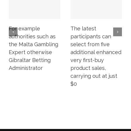
For example
The latest
authorities such as
participants can
the Malta Gambling
select from five
Expert otherwise
additional enhanced
Gibraltar Betting
very first-buy
Administrator
product sales,
carrying out at just
$0