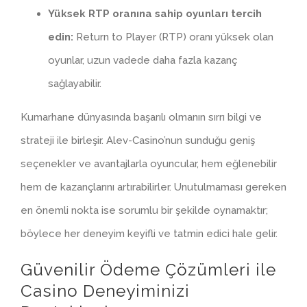
Yüksek RTP oranına sahip oyunları tercih
edin:
Return to Player (RTP) oranı yüksek olan
oyunlar, uzun vadede daha fazla kazanç
sağlayabilir.
Kumarhane dünyasında başarılı olmanın sırrı bilgi ve
strateji ile birleşir. Alev-Casino’nun sunduğu geniş
seçenekler ve avantajlarla oyuncular, hem eğlenebilir
hem de kazançlarını artırabilirler. Unutulmaması gereken
en önemli nokta ise sorumlu bir şekilde oynamaktır;
böylece her deneyim keyifli ve tatmin edici hale gelir.
Güvenilir Ödeme Çözümleri ile
Casino Deneyiminizi