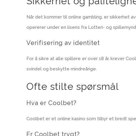
Sikkerhet og påliteligh
Når det kommer til online gambling, er sikkerhet a
opererer under en lisens fra Lotteri- og spillemyn
Verifisering av identitet
For å sikre at alle spillere er over 18 år, krever Co
svindel og beskytte mindreårige.
Ofte stilte spørsmål
Hva er Coolbet?
Coolbet er et online kasino som tilbyr et bredt spek
Er Coolbet trygt?