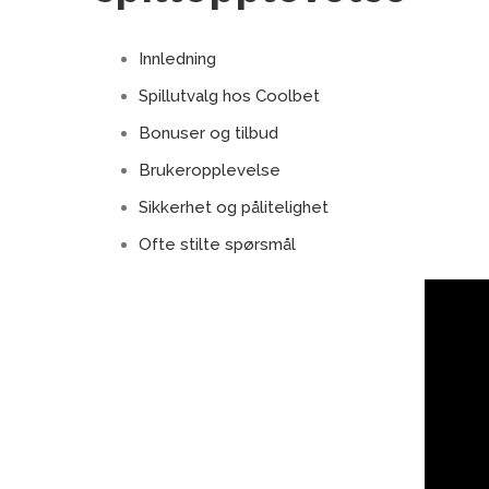
Innledning
Spillutvalg hos Coolbet
Bonuser og tilbud
Brukeropplevelse
Sikkerhet og pålitelighet
Ofte stilte spørsmål