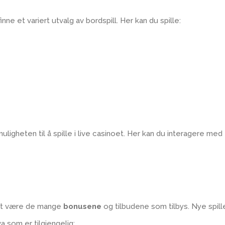
inne et variert utvalg av bordspill. Her kan du spille:
uligheten til å spille i live casinoet. Her kan du interagere me
ket være de mange
bonusene
og tilbudene som tilbys. Nye spil
a som er tilgjengelig: