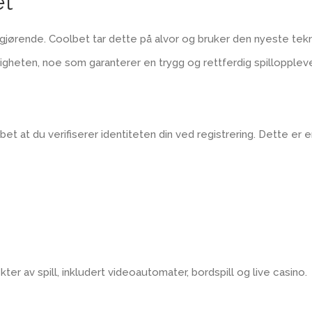
et
vgjørende. Coolbet tar dette på alvor og bruker den nyeste tekn
digheten, noe som garanterer en trygg og rettferdig spillopplev
olbet at du verifiserer identiteten din ved registrering. Dette er
ter av spill, inkludert videoautomater, bordspill og live casino.