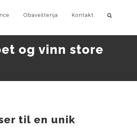
nce
Obaveštenja
Kontakt
et og vinn store
er til en unik