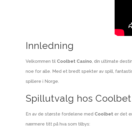
Innledning
Velkommen til
Coolbet Casino
, din ultimate dest
noe for alle. Med et bredt spekter av spill, fantast
spillere i Norge.
Spillutvalg hos Coolbet
En av de største fordelene med
Coolbet
er det en
nærmere titt på hva som tilbys: