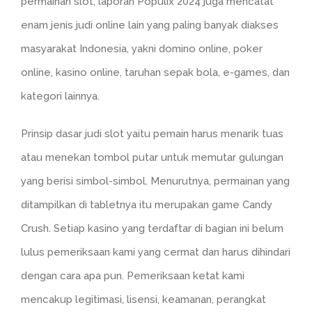
permainan slot, laporan Populix 2024 juga mencatat
enam jenis judi online lain yang paling banyak diakses
masyarakat Indonesia, yakni domino online, poker
online, kasino online, taruhan sepak bola, e-games, dan
kategori lainnya.
Prinsip dasar judi slot yaitu pemain harus menarik tuas
atau menekan tombol putar untuk memutar gulungan
yang berisi simbol-simbol. Menurutnya, permainan yang
ditampilkan di tabletnya itu merupakan game Candy
Crush. Setiap kasino yang terdaftar di bagian ini belum
lulus pemeriksaan kami yang cermat dan harus dihindari
dengan cara apa pun. Pemeriksaan ketat kami
mencakup legitimasi, lisensi, keamanan, perangkat